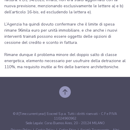
nuova previsione, menzionando esclusivamente le lettere a) e b)
dell’articolo 16-bis, ed escludendo la lettera e).
L’Agenzia ha quindi dovuto confermare che il limite di spesa
rimane 96mila euro per unità immobiliare, e che anche i nuovi
interventi trainati possono essere oggetto delle opzioni di
cessione del credito e sconto in fattura.
Rimane dunque il problema minore del doppio salto di classe
energetica, elemento necessario per usufruire della detrazione al
110%, ma requisito inutile ai fini delle barriere architettoniche.
© #{Time.current.year} Ecocred S.p.a. Tutti i diritti riservati - C.F e P.IVA
11024960962
Sede Legale: Corso Buenos Aires, 20 - 20124 MILANO