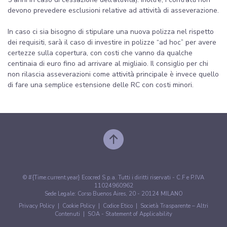
devono prevedere esclusioni relative ad attività di asseverazione.
In caso ci sia bisogno di stipulare una nuova polizza nel rispetto
dei requisiti, sarà il caso di investire in polizze “ad hoc” per avere
certezze sulla copertura, con costi che vanno da qualche
centinaia di euro fino ad arrivare al migliaio. Il consiglio per chi
non rilascia asseverazioni come attività principale è invece quello
di fare una semplice estensione delle RC con costi minori.
© #{Time.current.year} Ecocred S.p.a. Tutti i diritti riservati - C.F e P.IVA
11024960962
Sede Legale: Corso Buenos Aires, 20 - 20124 MILANO
Privacy Policy
|
Cookie Policy
|
Codice Etico
|
Società Trasparente – Altri
Contenuti
|
SOA - Statement of Applicability