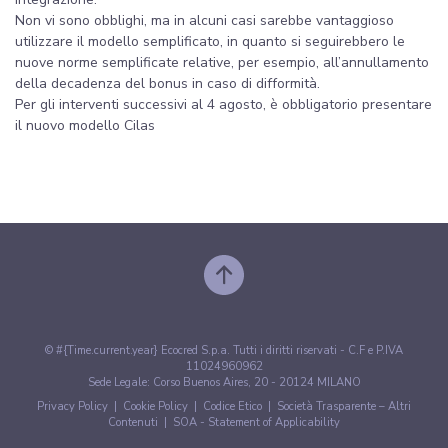
Non vi sono obblighi, ma in alcuni casi sarebbe vantaggioso
utilizzare il modello semplificato, in quanto si seguirebbero le
nuove norme semplificate relative, per esempio, all’annullamento
della decadenza del bonus in caso di difformità.
Per gli interventi successivi al 4 agosto, è obbligatorio presentare
il nuovo modello Cilas
© #{Time.current.year} Ecocred S.p.a. Tutti i diritti riservati - C.F e P.IVA
11024960962
Sede Legale: Corso Buenos Aires, 20 - 20124 MILANO
Privacy Policy
|
Cookie Policy
|
Codice Etico
|
Società Trasparente – Altri
Contenuti
|
SOA - Statement of Applicability