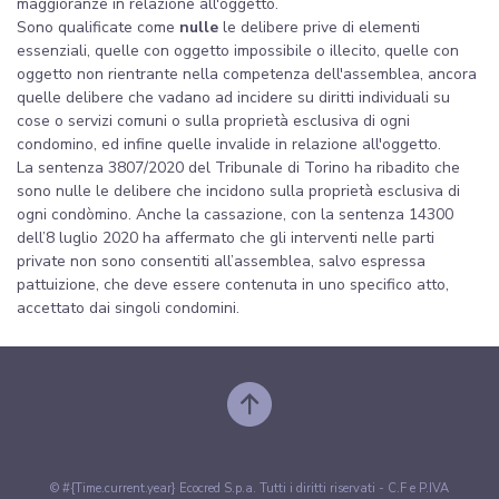
maggioranze in relazione all'oggetto.
Sono qualificate come
nulle
le delibere prive di elementi
essenziali, quelle con oggetto impossibile o illecito, quelle con
oggetto non rientrante nella competenza dell'assemblea, ancora
quelle delibere che vadano ad incidere su diritti individuali su
cose o servizi comuni o sulla proprietà esclusiva di ogni
condomino, ed infine quelle invalide in relazione all'oggetto.
La sentenza 3807/2020 del Tribunale di Torino ha ribadito che
sono nulle le delibere che incidono sulla proprietà esclusiva di
ogni condòmino. Anche la cassazione, con la sentenza 14300
dell’8 luglio 2020 ha affermato che gli interventi nelle parti
private non sono consentiti all’assemblea, salvo espressa
pattuizione, che deve essere contenuta in uno specifico atto,
accettato dai singoli condomini.
© #{Time.current.year} Ecocred S.p.a. Tutti i diritti riservati - C.F e P.IVA