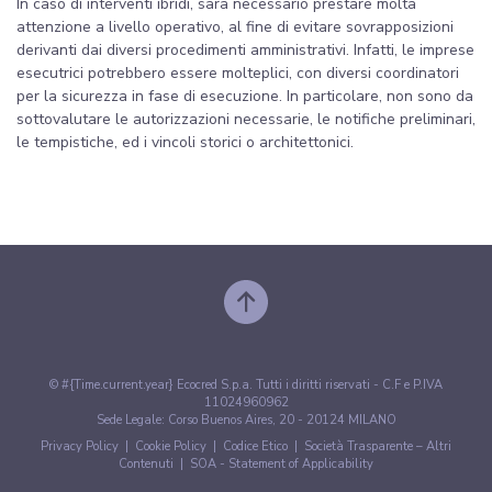
In caso di interventi ibridi, sarà necessario prestare molta
attenzione a livello operativo, al fine di evitare sovrapposizioni
derivanti dai diversi procedimenti amministrativi. Infatti, le imprese
esecutrici potrebbero essere molteplici, con diversi coordinatori
per la sicurezza in fase di esecuzione. In particolare, non sono da
sottovalutare le autorizzazioni necessarie, le notifiche preliminari,
le tempistiche, ed i vincoli storici o architettonici.
© #{Time.current.year} Ecocred S.p.a. Tutti i diritti riservati - C.F e P.IVA
11024960962
Sede Legale: Corso Buenos Aires, 20 - 20124 MILANO
Privacy Policy
|
Cookie Policy
|
Codice Etico
|
Società Trasparente – Altri
Contenuti
|
SOA - Statement of Applicability