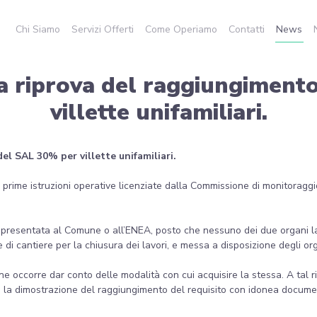
Chi Siamo
Servizi Offerti
Come Operiamo
Contatti
News
 riprova del raggiungiment
villette unifamiliari.
l SAL 30% per villette unifamiliari.
 prime istruzioni operative licenziate dalla Commissione di monitoraggio
resentata al Comune o all’ENEA, posto che nessuno dei due organi la ri
i cantiere per la chiusura dei lavori, e messa a disposizione degli orga
e occorre dar conto delle modalità con cui acquisire la stessa. A tal ri
re la dimostrazione del raggiungimento del requisito con idonea docume