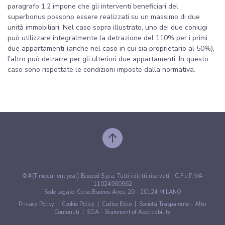
paragrafo 1.2 impone che gli interventi beneficiari del
superbonus possono essere realizzati su un massimo di due
unità immobiliari. Nel caso sopra illustrato, uno dei due coniugi
può utilizzare integralmente la detrazione del 110% per i primi
due appartamenti (anche nel caso in cui sia proprietario al 50%),
l’altro può detrarre per gli ulteriori due appartamenti. In questo
caso sono rispettate le condizioni imposte dalla normativa.
© #{Time.current.year} Ecocred S.p.a. Tutti i diritti riservati - C.F e P.IVA
11024960962
Sede Legale: Corso Buenos Aires, 20 - 20124 MILANO
Privacy Policy
|
Cookie Policy
|
Codice Etico
|
Società Trasparente – Altri
Contenuti
|
SOA - Statement of Applicability