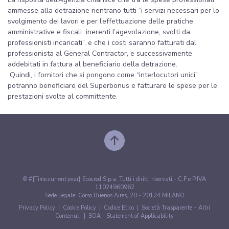
ammesse alla detrazione rientrano tutti “i servizi necessari per lo
svolgimento dei lavori e per l’effettuazione delle pratiche
amministrative e fiscali inerenti l’agevolazione, svolti da
professionisti incaricati”, e che i costi saranno fatturati dal
professionista al General Contractor, e successivamente
addebitati in fattura al beneficiario della detrazione.
Quindi, i fornitori che si pongono come “interlocutori unici”
potranno beneficiare del Superbonus e fatturare le spese per le
prestazioni svolte al committente.
© #{Time.current.year} Ecocred S.p.a. Tutti i diritti riservati - C.F e P.IVA
11024960962
Sede Legale: Corso Buenos Aires, 20 - 20124 MILANO
Privacy Policy
|
Cookie Policy
|
Codice Etico
|
Società Trasparente – Altri
Contenuti
|
SOA - Statement of Applicability