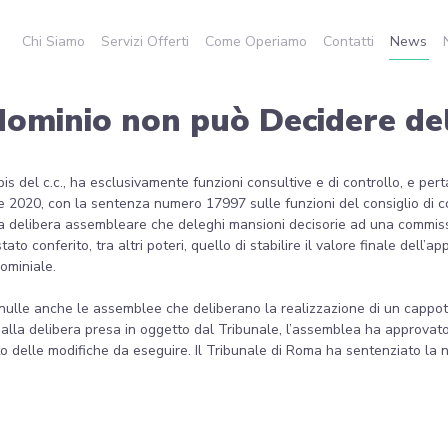
Chi Siamo
Servizi Offerti
Come Operiamo
Contatti
News
ndominio non può Decidere d
0 bis del c.c., ha esclusivamente funzioni consultive e di controllo, e pe
e 2020, con la sentenza numero 17997 sulle funzioni del consiglio di 
a delibera assembleare che deleghi mansioni decisorie ad una commissi
conferito, tra altri poteri, quello di stabilire il valore finale dell’app
dominiale.
 nulle anche le assemblee che deliberano la realizzazione di un cappott
o alla delibera presa in oggetto dal Tribunale, l’assemblea ha approva
ato delle modifiche da eseguire. Il Tribunale di Roma ha sentenziato la