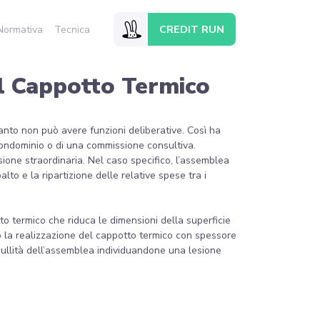
CREDIT RUN
Normativa
Tecnica
el Cappotto Termico
rtanto non può avere funzioni deliberative. Così ha
condominio o di una commissione consultiva.
one straordinaria. Nel caso specifico, l’assemblea
alto e la ripartizione delle relative spese tra i
o termico che riduca le dimensioni della superficie
to la realizzazione del cappotto termico con spessore
 nullità dell’assemblea individuandone una lesione