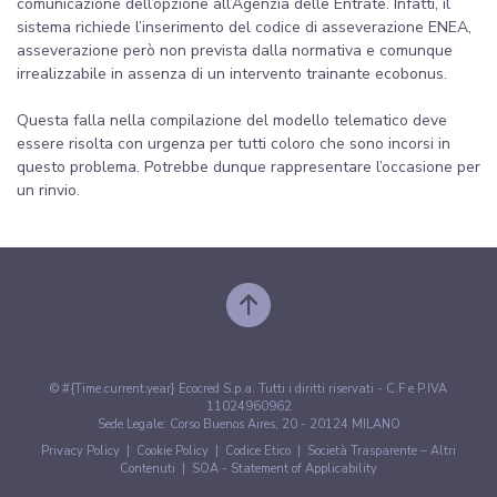
comunicazione dell’opzione all’Agenzia delle Entrate. Infatti, il
sistema richiede l’inserimento del codice di asseverazione ENEA,
asseverazione però non prevista dalla normativa e comunque
irrealizzabile in assenza di un intervento trainante ecobonus.
Questa falla nella compilazione del modello telematico deve
essere risolta con urgenza per tutti coloro che sono incorsi in
questo problema. Potrebbe dunque rappresentare l’occasione per
un rinvio.
© #{Time.current.year} Ecocred S.p.a. Tutti i diritti riservati - C.F e P.IVA
11024960962
Sede Legale: Corso Buenos Aires, 20 - 20124 MILANO
Privacy Policy
|
Cookie Policy
|
Codice Etico
|
Società Trasparente – Altri
Contenuti
|
SOA - Statement of Applicability