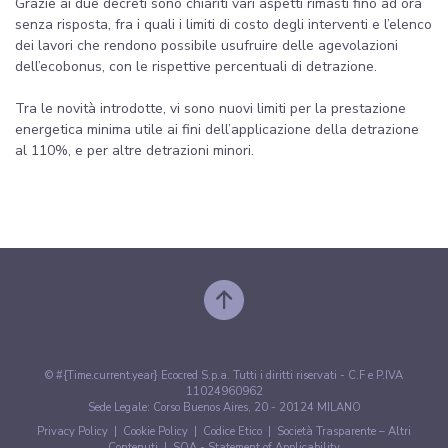
Grazie ai due decreti sono chiariti vari aspetti rimasti fino ad ora
senza risposta, fra i quali i limiti di costo degli interventi e l’elenco
dei lavori che rendono possibile usufruire delle agevolazioni
dell’ecobonus, con le rispettive percentuali di detrazione.
Tra le novità introdotte, vi sono nuovi limiti per la prestazione
energetica minima utile ai fini dell’applicazione della detrazione
al 110%, e per altre detrazioni minori.
© #{Time.current.year} Ecocred S.p.a. Tutti i diritti riservati - C.F e P.IVA
11024960962
Sede Legale: Corso Buenos Aires, 20 - 20124 MILANO
Privacy Policy
|
Cookie Policy
|
Codice Etico
|
Società Trasparente – Altri
Contenuti
|
SOA - Statement of Applicability