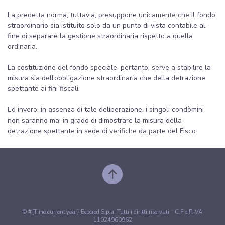
La predetta norma, tuttavia, presuppone unicamente che il fondo
straordinario sia istituito solo da un punto di vista contabile al
fine di separare la gestione straordinaria rispetto a quella
ordinaria.
La costituzione del fondo speciale, pertanto, serve a stabilire la
misura sia dell’obbligazione straordinaria che della detrazione
spettante ai fini fiscali.
Ed invero, in assenza di tale deliberazione, i singoli condòmini
non saranno mai in grado di dimostrare la misura della
detrazione spettante in sede di verifiche da parte del Fisco.
© #{Time.current.year} Ecocred S.p.a. Tutti i diritti riservati - C.F e P.IVA
11024960962