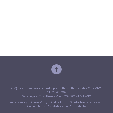
© #{Time.current.year} Ecocred S.p.a. Tutti i diritti riservati - C.F e P.IVA
11024960962
Sede Legale: Corso Buenos Aires, 20 - 20124 MILANO
Privacy Policy
|
Cookie Policy
|
Codice Etico
|
Società Trasparente – Altri
Contenuti
|
SOA - Statement of Applicability