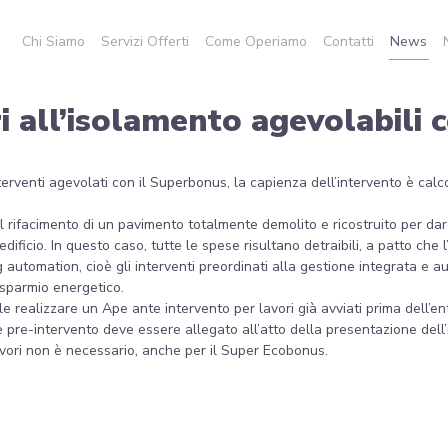
Chi Siamo
Servizi Offerti
Come Operiamo
Contatti
News
ri all’isolamento agevolabili
interventi agevolati con il Superbonus, la capienza dell’intervento è c
a il rifacimento di un pavimento totalmente demolito e ricostruito per dare
edificio. In questo caso, tutte le spese risultano detraibili, a patto che
ng automation, cioè gli interventi preordinati alla gestione integrata e au
risparmio energetico.
ibile realizzare un Ape ante intervento per lavori già avviati prima dell’
e pre-intervento deve essere allegato all’atto della presentazione dell’i
lavori non è necessario, anche per il Super Ecobonus.