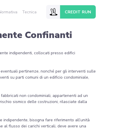
CREDIT RUN
Normativa
Tecnica
mente Confinanti
te indipendenti, collocati presso edifici
eventuali pertinenze, nonché per gli interventi sulle
rventi su parti comuni di un edificio condominiale,
di fabbricati non condominiali, appartenenti ad un
ischio sismico delle costruzioni, rilasciate dalla
 indipendente, bisogna fare riferimento all’unità
e al flusso dei carichi verticali, deve avere una