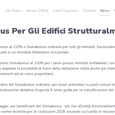
Chi Siamo
Servizi Offerti
Come Operiamo
Contatti
News
us Per Gli Edifici Struttural
nus al 110% o Sismabonus ordinario per tutti gli immobili, funzionalmen
tuata in un immobile bifamiliare orizzontale.
zione Sismabonus al 110% per i lavori presso immobili unifamiliari, con 
a ampliata la possibilità di fruire della detrazione citata anche per inte
rtenenti ad un unico proprietario.
 godere del Sismabonus ordinario, per lavori antisismici su parti comuni 
estinazione abitativa (risposta 6, linee guida per la classificazione del r
gio, per beneficiare del Sismabonus, “più che all’unità funzionalmente
 norme tecniche per le costruzioni 2018, secondo cui l’unità, in relazion