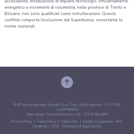
accessibilità, installazione di impianti tecnologici, efficientamento
energetico e incrementi di volumetria, nelle province di Trento e
Bolzano, non sono qualificati come ristrutturazioni. Questo
conflitto comporta l’esclusione dal Superbonus, nonostante le
norme nazionali.
© #{Time.current.year} Ecocred S.p.a. Tutti i diritti riservati - C.F e P.IVA
11024960962
Sede Legale: Corso Buenos Aires, 20 - 20124 MILANO
Privacy Policy
|
Cookie Policy
|
Codice Etico
|
Società Trasparente – Altri
Contenuti
|
SOA - Statement of Applicability