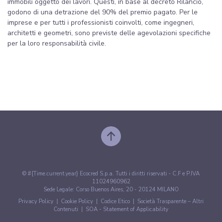
immobili oggetto dei lavori. Questi, in base al decreto Rilancio,
godono di una detrazione del 90% del premio pagato. Per le
imprese e per tutti i professionisti coinvolti, come ingegneri,
architetti e geometri, sono previste delle agevolazioni specifiche
per la loro responsabilità civile.
© #{Time.current.year} Ecocred S.p.a. Tutti i diritti riservati - C.F e P.IVA
11024960962
Sede Legale: Corso Buenos Aires, 20 - 20124 MILANO
Privacy Policy
|
Cookie Policy
|
Codice Etico
|
Società Trasparente – Altri
Contenuti
|
SOA - Statement of Applicability