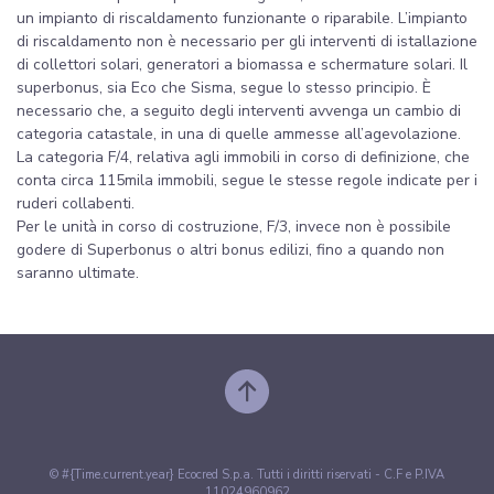
un impianto di riscaldamento funzionante o riparabile. L’impianto
di riscaldamento non è necessario per gli interventi di istallazione
di collettori solari, generatori a biomassa e schermature solari. Il
superbonus, sia Eco che Sisma, segue lo stesso principio. È
necessario che, a seguito degli interventi avvenga un cambio di
categoria catastale, in una di quelle ammesse all’agevolazione.
La categoria F/4, relativa agli immobili in corso di definizione, che
conta circa 115mila immobili, segue le stesse regole indicate per i
ruderi collabenti.
Per le unità in corso di costruzione, F/3, invece non è possibile
godere di Superbonus o altri bonus edilizi, fino a quando non
saranno ultimate.
© #{Time.current.year} Ecocred S.p.a. Tutti i diritti riservati - C.F e P.IVA
11024960962