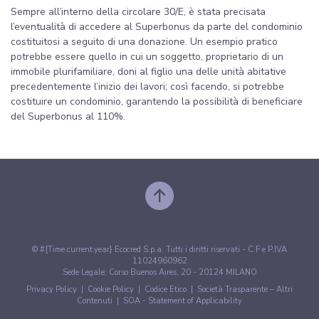
Sempre all’interno della circolare 30/E, è stata precisata
l’eventualità di accedere al Superbonus da parte del condominio
costituitosi a seguito di una donazione. Un esempio pratico
potrebbe essere quello in cui un soggetto, proprietario di un
immobile plurifamiliare, doni al figlio una delle unità abitative
precedentemente l’inizio dei lavori; così facendo, si potrebbe
costituire un condominio, garantendo la possibilità di beneficiare
del Superbonus al 110%.
© #{Time.current.year} Ecocred S.p.a. Tutti i diritti riservati - C.F e P.IVA
11024960962
Sede Legale: Corso Buenos Aires, 20 - 20124 MILANO
Privacy Policy
|
Cookie Policy
|
Codice Etico
|
Società Trasparente – Altri
Contenuti
|
SOA - Statement of Applicability