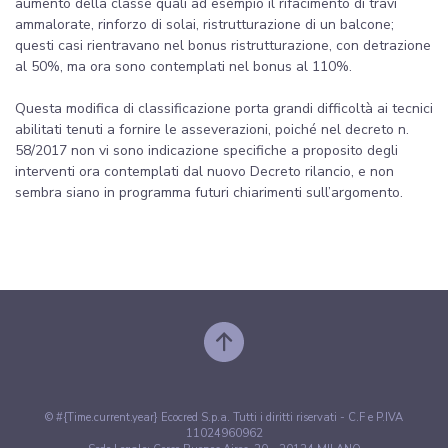
aumento della classe quali ad esempio il rifacimento di travi
ammalorate, rinforzo di solai, ristrutturazione di un balcone;
questi casi rientravano nel bonus ristrutturazione, con detrazione
al 50%, ma ora sono contemplati nel bonus al 110%.
Questa modifica di classificazione porta grandi difficoltà ai tecnici
abilitati tenuti a fornire le asseverazioni, poiché nel decreto n.
58/2017 non vi sono indicazione specifiche a proposito degli
interventi ora contemplati dal nuovo Decreto rilancio, e non
sembra siano in programma futuri chiarimenti sull’argomento.
© #{Time.current.year} Ecocred S.p.a. Tutti i diritti riservati - C.F e P.IVA
11024960962