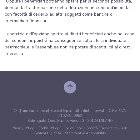
Oppure i beneficiari potranno optare per la seconda possibilità,
dunque la trasformazione della detrazione in credito d’imposta,
con facoltà di cederlo ad altri soggetti come banche o
intermediari finanziari
L’esercizio dell’opzione spetta ai diretti beneficiari anche nel caso
dei condomini, poiché ha conseguenze sulla sfera individuale
patrimoniale, e l’assemblea non ha potere di sostituirsi ai diretti
interessati.
© #{Time.current.year} Ecocred S.p.a. Tutti i diritti riservati - C.F e P.IVA
11024960962
Sede Legale: Corso Buenos Aires, 20 - 20124 MILANO
Privacy Policy
|
Cookie Policy
|
Codice Etico
|
Società Trasparente – Altri
Contenuti
|
SOA - Statement of Applicability