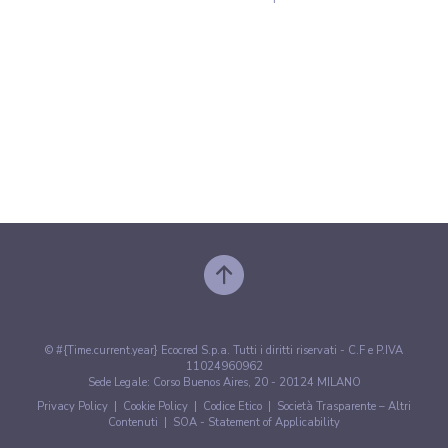
© #{Time.current.year} Ecocred S.p.a. Tutti i diritti riservati - C.F e P.IVA
11024960962
Sede Legale: Corso Buenos Aires, 20 - 20124 MILANO
Privacy Policy
|
Cookie Policy
|
Codice Etico
|
Società Trasparente – Altri
Contenuti
|
SOA - Statement of Applicability