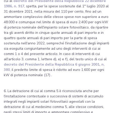
cui al
decreto del Presidente della Repubblica 22 dicembre
1986, n. 917
, spetta, per le spese sostenute dal 1° luglio 2020 al
31 dicembre 2021, nella misura del 110 per cento, fino ad un
ammontare complessivo delle stesse spese non superiore a euro
48.000 e comunque nel limite di spesa di euro 2.400 per ogni kW
di potenza nominale dell'impianto solare fotovoltaico, da ripartire
tra gli aventi diritto in cinque quote annuali di pari importo e in
quattro quote annuali di pari importo per la parte di spesa
sostenuta nell'anno 2022, sempreché l'installazione degli impianti
sia eseguita congiuntamente ad uno degli interventi di cui ai
commi 1 o 4 del presente articolo. In caso di interventi di cui
all'articolo 3, comma 1, lettere d), e) e f), del testo unico di cui al
decreto del Presidente della Repubblica 6 giugno 2001, n.
380
, il predetto limite di spesa è ridotto ad euro 1.600 per ogni
kW di potenza nominale (17) .
6. La detrazione di cui al comma 5 è riconosciuta anche per
l'installazione contestuale o successiva di sistemi di accumulo
integrati negli impianti solari fotovoltaici agevolati con la
detrazione di cui al medesimo comma 5, alle stesse condizioni,
negli stessi limiti di importo e ammontare complessivo e