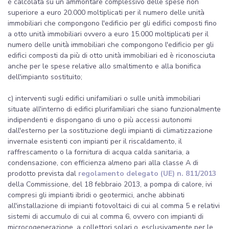
è calcolata su un ammontare complessivo delle spese non
superiore a euro 20.000 moltiplicati per il numero delle unità
immobiliari che compongono l'edificio per gli edifici composti fino
a otto unità immobiliari ovvero a euro 15.000 moltiplicati per il
numero delle unità immobiliari che compongono l'edificio per gli
edifici composti da più di otto unità immobiliari ed è riconosciuta
anche per le spese relative allo smaltimento e alla bonifica
dell'impianto sostituito;
c) interventi sugli edifici unifamiliari o sulle unità immobiliari
situate all'interno di edifici plurifamiliari che siano funzionalmente
indipendenti e dispongano di uno o più accessi autonomi
dall'esterno per la sostituzione degli impianti di climatizzazione
invernale esistenti con impianti per il riscaldamento, il
raffrescamento o la fornitura di acqua calda sanitaria, a
condensazione, con efficienza almeno pari alla classe A di
prodotto prevista dal
regolamento delegato (UE) n. 811/2013
della Commissione, del 18 febbraio 2013, a pompa di calore, ivi
compresi gli impianti ibridi o geotermici, anche abbinati
all'installazione di impianti fotovoltaici di cui al comma 5 e relativi
sistemi di accumulo di cui al comma 6, ovvero con impianti di
microcogenerazione, a collettori solari o, esclusivamente per le