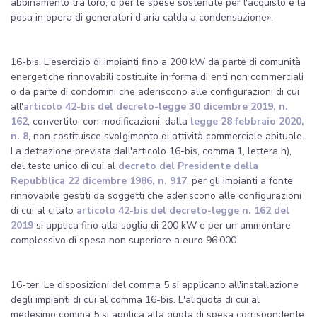
abbinamento tra loro, o per le spese sostenute per l'acquisto e la
posa in opera di generatori d'aria calda a condensazione».
16-bis. L'esercizio di impianti fino a 200 kW da parte di comunità
energetiche rinnovabili costituite in forma di enti non commerciali
o da parte di condomini che aderiscono alle configurazioni di cui
all'
articolo 42-bis del decreto-legge 30 dicembre 2019, n.
162
, convertito, con modificazioni, dalla
legge 28 febbraio 2020,
n. 8
, non costituisce svolgimento di attività commerciale abituale.
La detrazione prevista dall'articolo 16-bis, comma 1, lettera h),
del testo unico di cui al
decreto del Presidente della
Repubblica 22 dicembre 1986, n. 917
, per gli impianti a fonte
rinnovabile gestiti da soggetti che aderiscono alle configurazioni
di cui al citato
articolo 42-bis del decreto-legge n. 162 del
2019
si applica fino alla soglia di 200 kW e per un ammontare
complessivo di spesa non superiore a euro 96.000.
16-ter. Le disposizioni del comma 5 si applicano all'installazione
degli impianti di cui al comma 16-bis. L'aliquota di cui al
medesimo comma 5 si applica alla quota di spesa corrispondente