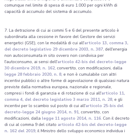
comunque nel limite di spesa di euro 1.000 per ogni kWh di
capacità di accumulo del sistema di accumulo.
7. La detrazione di cui ai commi 5 e 6 del presente articolo è
subordinata alla cessione in favore del Gestore dei servizi
energetici (GSE), con le modalità di cui all'
articolo 13, comma 3,
del decreto legislativo 29 dicembre 2003, n. 387
, dell'energia
non autoconsumata in sito ovvero non condivisa per
l'autoconsumo, ai sensi dell'
articolo 42-bis del decreto-legge
30 dicembre 2019, n. 162
, convertito, con modificazioni, dalla
legge 28 febbraio 2020, n. 8
, e non è cumulabile con altri
incentivi pubblici o altre forme di agevolazione di qualsiasi natura
previste dalla normativa europea, nazionale e regionale,
compresi i fondi di garanzia e di rotazione di cui all'
articolo 11,
comma 4, del decreto legislativo 3 marzo 2011, n. 28
, e gli
incentivi per lo scambio sul posto di cui all'
articolo 25-bis del
decreto-legge 24 giugno 2014, n. 91
, convertito, con
modificazioni, dalla
legge 11 agosto 2014, n. 116
. Con il decreto
di cui al comma 9 del citato
articolo 42-bis del decreto-legge
n. 162 del 2019
, il Ministro dello sviluppo economico individua i