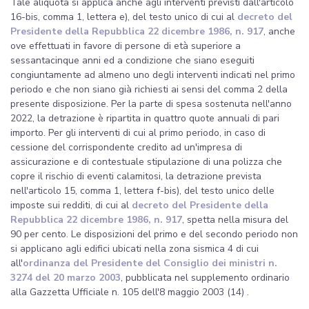
Tale aliquota si applica anche agli interventi previsti dall'articolo
16-bis, comma 1, lettera e), del testo unico di cui al
decreto del
Presidente della Repubblica 22 dicembre 1986, n. 917
, anche
ove effettuati in favore di persone di età superiore a
sessantacinque anni ed a condizione che siano eseguiti
congiuntamente ad almeno uno degli interventi indicati nel primo
periodo e che non siano già richiesti ai sensi del comma 2 della
presente disposizione. Per la parte di spesa sostenuta nell'anno
2022, la detrazione è ripartita in quattro quote annuali di pari
importo. Per gli interventi di cui al primo periodo, in caso di
cessione del corrispondente credito ad un'impresa di
assicurazione e di contestuale stipulazione di una polizza che
copre il rischio di eventi calamitosi, la detrazione prevista
nell'articolo 15, comma 1, lettera f-bis), del testo unico delle
imposte sui redditi, di cui al
decreto del Presidente della
Repubblica 22 dicembre 1986, n. 917
, spetta nella misura del
90 per cento. Le disposizioni del primo e del secondo periodo non
si applicano agli edifici ubicati nella zona sismica 4 di cui
all'
ordinanza del Presidente del Consiglio dei ministri n.
3274 del 20 marzo 2003
, pubblicata nel supplemento ordinario
alla Gazzetta Ufficiale n. 105 dell'8 maggio 2003 (14) .