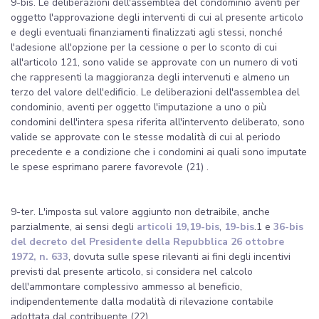
9-bis. Le deliberazioni dell'assemblea del condominio aventi per
oggetto l'approvazione degli interventi di cui al presente articolo
e degli eventuali finanziamenti finalizzati agli stessi, nonché
l'adesione all'opzione per la cessione o per lo sconto di cui
all'articolo 121, sono valide se approvate con un numero di voti
che rappresenti la maggioranza degli intervenuti e almeno un
terzo del valore dell'edificio. Le deliberazioni dell'assemblea del
condominio, aventi per oggetto l'imputazione a uno o più
condomini dell'intera spesa riferita all'intervento deliberato, sono
valide se approvate con le stesse modalità di cui al periodo
precedente e a condizione che i condomini ai quali sono imputate
le spese esprimano parere favorevole​ (21) .
9-ter. L'imposta sul valore aggiunto non detraibile, anche
parzialmente, ai sensi degli
articoli 19,
19-bis
,
19-bis
.1 e
36-bis
del decreto del Presidente della Repubblica 26 ottobre
1972, n. 633
, dovuta sulle spese rilevanti ai fini degli incentivi
previsti dal presente articolo, si considera nel calcolo
dell'ammontare complessivo ammesso al beneficio,
indipendentemente dalla modalità di rilevazione contabile
adottata dal contribuente (22) .