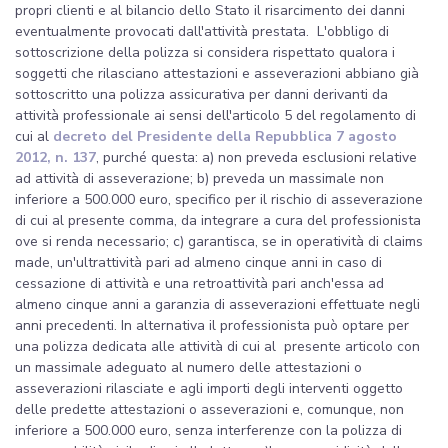
propri clienti e al bilancio dello Stato il risarcimento dei danni
eventualmente provocati dall'attività prestata. L'obbligo di
sottoscrizione della polizza si considera rispettato qualora i
soggetti che rilasciano attestazioni e asseverazioni abbiano già
sottoscritto una polizza assicurativa per danni derivanti da
attività professionale ai sensi dell'articolo 5 del regolamento di
cui al
decreto del Presidente della Repubblica 7 agosto
2012, n. 137
, purché questa: a) non preveda esclusioni relative
ad attività di asseverazione; b) preveda un massimale non
inferiore a 500.000 euro, specifico per il rischio di asseverazione
di cui al presente comma, da integrare a cura del professionista
ove si renda necessario; c) garantisca, se in operatività di claims
made, un'ultrattività pari ad almeno cinque anni in caso di
cessazione di attività e una retroattività pari anch'essa ad
almeno cinque anni a garanzia di asseverazioni effettuate negli
anni precedenti. In alternativa il professionista può optare per
una polizza dedicata alle attività di cui al presente articolo con
un massimale adeguato al numero delle attestazioni o
asseverazioni rilasciate e agli importi degli interventi oggetto
delle predette attestazioni o asseverazioni e, comunque, non
inferiore a 500.000 euro, senza interferenze con la polizza di