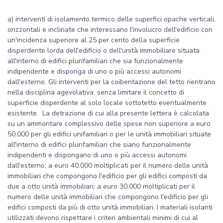
a) interventi di isolamento termico delle superfici opache verticali,
orizzontali e inclinate che interessano l'involucro dell'edificio con
un'incidenza superiore al 25 per cento della superficie
disperdente lorda dell'edificio o dell'unità immobiliare situata
all'interno di edifici plurifamiliari che sia funzionalmente
indipendente e disponga di uno o più accessi autonomi
dall'esterno. Gli interventi per la coibentazione del tetto rientrano
nella disciplina agevolativa, senza limitare il concetto di
superficie disperdente al solo locale sottotetto eventualmente
esistente. La detrazione di cui alla presente lettera è calcolata
su un ammontare complessivo delle spese non superiore a euro
50.000 per gli edifici unifamiliari o per le unità immobiliari situate
all'interno di edifici plurifamiliari che siano funzionalmente
indipendenti e dispongano di uno o più accessi autonomi
dall'esterno; a euro 40.000 moltiplicati per il numero delle unità
immobiliari che compongono l'edificio per gli edifici composti da
due a otto unità immobiliari; a euro 30.000 moltiplicati per il
numero delle unità immobiliari che compongono l'edificio per gli
edifici composti da più di otto unità immobiliari. I materiali isolanti
utilizzati devono rispettare i criteri ambientali minimi di cui al