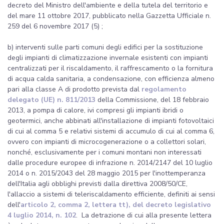
decreto del Ministro dell'ambiente e della tutela del territorio e
del mare 11 ottobre 2017, pubblicato nella Gazzetta Ufficiale n.
259 del 6 novembre 2017 (5) ;
b) interventi sulle parti comuni degli edifici per la sostituzione
degli impianti di climatizzazione invernale esistenti con impianti
centralizzati per il riscaldamento, il raffrescamento o la fornitura
di acqua calda sanitaria, a condensazione, con efficienza almeno
pari alla classe A di prodotto prevista dal
regolamento
delegato (UE) n. 811/2013
della Commissione, del 18 febbraio
2013, a pompa di calore, ivi compresi gli impianti ibridi o
geotermici, anche abbinati all'installazione di impianti fotovoltaici
di cui al comma 5 e relativi sistemi di accumulo di cui al comma 6,
ovvero con impianti di microcogenerazione o a collettori solari,
nonché, esclusivamente per i comuni montani non interessati
dalle procedure europee di infrazione n. 2014/2147 del 10 luglio
2014 o n. 2015/2043 del 28 maggio 2015 per l'inottemperanza
dell'Italia agli obblighi previsti dalla direttiva 2008/50/CE,
l'allaccio a sistemi di teleriscaldamento efficiente, definiti ai sensi
dell'
articolo 2, comma 2, lettera tt), del decreto legislativo
4 luglio 2014, n. 102
. La detrazione di cui alla presente lettera