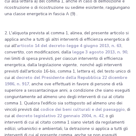
cui alla lettera a) del comma 1, anche in caso di demolizione e
ricostruzione o di ricostruzione su sedime esistente, raggiungano
una classe energetica in fascia A (9) .
2. L'aliquota prevista al comma 1, alinea, del presente articolo si
applica anche a tutti gli altri interventi di efficienza energetica di
cui all'
articolo 14 del decreto-legge 4 giugno 2013, n. 63
,
convertito, con modificazioni, dalla
legge 3 agosto 2013, n. 90
,
nei limiti di spesa previsti, per ciascun intervento di efficienza
energetica, dalla legislazione vigente, nonché agli interventi
previsti dall'articolo 16-bis, comma 1, lettera e), del testo unico di
cui al
decreto del Presidente della Repubblica 22 dicembre
1986, n. 917
, anche ove effettuati in favore di persone di età
superiore a sessantacinque anni, a condizione che siano eseguiti
congiuntamente ad almeno uno degli interventi di cui al citato
comma 1. Qualora l'edificio sia sottoposto ad almeno uno dei
vincoli previsti dal
codice dei beni culturali e del paesaggio
, di
cui al
decreto legislativo 22 gennaio 2004, n. 42
, o gli
interventi di cui al citato comma 1 siano vietati da regolamenti
edilizi, urbanistici e ambientali, la detrazione si applica a tutti gli
interventi di cui al presente comma, anche se non eseguiti