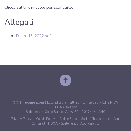
Clicca sul link in calce per scaricarlo.
Allegati
D.L. n. 13-2022.pdf
© #{Time.current.year} Ecocred S.p.a. Tutti i diritti riservati - C.F e P.IVA
11024960962
Sede Legale: Corso Buenos Aires, 20 - 20124 MILANO
Privacy Policy
|
Cookie Policy
|
Codice Etico
|
Società Trasparente – Altri
Contenuti
|
SOA - Statement of Applicability