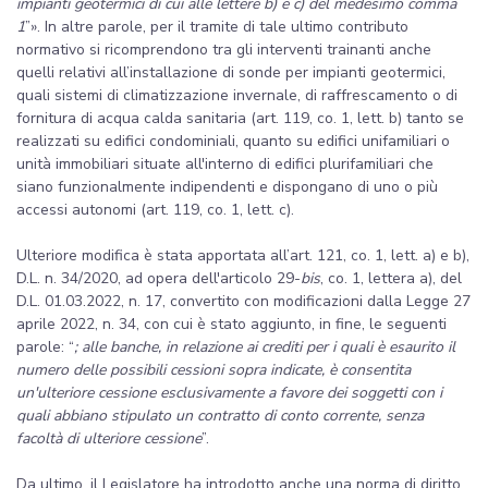
impianti geotermici di cui alle lettere b) e c) del medesimo comma
1
”». In altre parole, per il tramite di tale ultimo contributo
normativo si ricomprendono tra gli interventi trainanti anche
quelli relativi all’installazione di sonde per impianti geotermici,
quali sistemi di climatizzazione invernale, di raffrescamento o di
fornitura di acqua calda sanitaria (art. 119, co. 1, lett. b) tanto se
realizzati su edifici condominiali, quanto su edifici unifamiliari o
unità immobiliari situate all'interno di edifici plurifamiliari che
siano funzionalmente indipendenti e dispongano di uno o più
accessi autonomi (art. 119, co. 1, lett. c).
Ulteriore modifica è stata apportata all’art. 121, co. 1, lett. a) e b),
D.L. n. 34/2020, ad opera dell'articolo 29-
bis
, co. 1, lettera a), del
D.L. 01.03.2022, n. 17, convertito con modificazioni dalla Legge 27
aprile 2022, n. 34, con cui è stato aggiunto, in fine, le seguenti
parole: “
; alle banche, in relazione ai crediti per i quali è esaurito il
numero delle possibili cessioni sopra indicate, è consentita
un'ulteriore cessione esclusivamente a favore dei soggetti con i
quali abbiano stipulato un contratto di conto corrente, senza
facoltà di ulteriore cessione
”.
Da ultimo, il Legislatore ha introdotto anche una norma di diritto