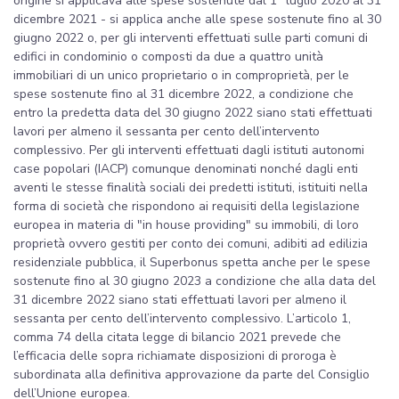
origine si applicava alle spese sostenute dal 1° luglio 2020 al 31
dicembre 2021 - si applica anche alle spese sostenute fino al 30
giugno 2022 o, per gli interventi effettuati sulle parti comuni di
edifici in condominio o composti da due a quattro unità
immobiliari di un unico proprietario o in comproprietà, per le
spese sostenute fino al 31 dicembre 2022, a condizione che
entro la predetta data del 30 giugno 2022 siano stati effettuati
lavori per almeno il sessanta per cento dell’intervento
complessivo. Per gli interventi effettuati dagli istituti autonomi
case popolari (IACP) comunque denominati nonché dagli enti
aventi le stesse finalità sociali dei predetti istituti, istituiti nella
forma di società che rispondono ai requisiti della legislazione
europea in materia di "in house providing" su immobili, di loro
proprietà ovvero gestiti per conto dei comuni, adibiti ad edilizia
residenziale pubblica, il Superbonus spetta anche per le spese
sostenute fino al 30 giugno 2023 a condizione che alla data del
31 dicembre 2022 siano stati effettuati lavori per almeno il
sessanta per cento dell’intervento complessivo. L’articolo 1,
comma 74 della citata legge di bilancio 2021 prevede che
l’efficacia delle sopra richiamate disposizioni di proroga è
subordinata alla definitiva approvazione da parte del Consiglio
dell’Unione europea.