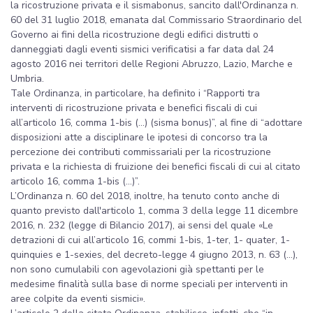
la ricostruzione privata e il sismabonus, sancito dall'Ordinanza n.
60 del 31 luglio 2018, emanata dal Commissario Straordinario del
Governo ai fini della ricostruzione degli edifici distrutti o
danneggiati dagli eventi sismici verificatisi a far data dal 24
agosto 2016 nei territori delle Regioni Abruzzo, Lazio, Marche e
Umbria.
Tale Ordinanza, in particolare, ha definito i “Rapporti tra
interventi di ricostruzione privata e benefici fiscali di cui
all’articolo 16, comma 1-bis (...) (sisma bonus)”, al fine di “adottare
disposizioni atte a disciplinare le ipotesi di concorso tra la
percezione dei contributi commissariali per la ricostruzione
privata e la richiesta di fruizione dei benefici fiscali di cui al citato
articolo 16, comma 1-bis (…)”.
L’Ordinanza n. 60 del 2018, inoltre, ha tenuto conto anche di
quanto previsto dall'articolo 1, comma 3 della legge 11 dicembre
2016, n. 232 (legge di Bilancio 2017), ai sensi del quale «Le
detrazioni di cui all’articolo 16, commi 1-bis, 1-ter, 1- quater, 1-
quinquies e 1-sexies, del decreto-legge 4 giugno 2013, n. 63 (…),
non sono cumulabili con agevolazioni già spettanti per le
medesime finalità sulla base di norme speciali per interventi in
aree colpite da eventi sismici».