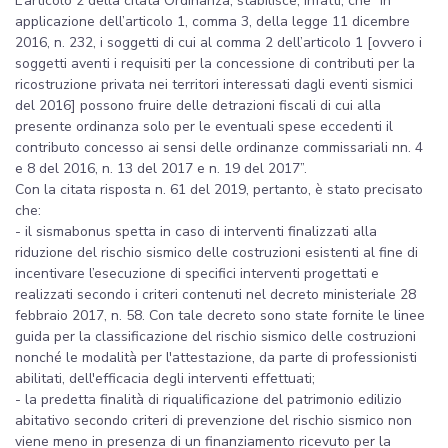
L’articolo 2 della citata Ordinanza, stabilisce, infatti, che “in
applicazione dell’articolo 1, comma 3, della legge 11 dicembre
2016, n. 232, i soggetti di cui al comma 2 dell’articolo 1 [ovvero i
soggetti aventi i requisiti per la concessione di contributi per la
ricostruzione privata nei territori interessati dagli eventi sismici
del 2016] possono fruire delle detrazioni fiscali di cui alla
presente ordinanza solo per le eventuali spese eccedenti il
contributo concesso ai sensi delle ordinanze commissariali nn. 4
e 8 del 2016, n. 13 del 2017 e n. 19 del 2017”.
Con la citata risposta n. 61 del 2019, pertanto, è stato precisato
che:
- il sismabonus spetta in caso di interventi finalizzati alla
riduzione del rischio sismico delle costruzioni esistenti al fine di
incentivare l’esecuzione di specifici interventi progettati e
realizzati secondo i criteri contenuti nel decreto ministeriale 28
febbraio 2017, n. 58. Con tale decreto sono state fornite le linee
guida per la classificazione del rischio sismico delle costruzioni
nonché le modalità per l'attestazione, da parte di professionisti
abilitati, dell'efficacia degli interventi effettuati;
- la predetta finalità di riqualificazione del patrimonio edilizio
abitativo secondo criteri di prevenzione del rischio sismico non
viene meno in presenza di un finanziamento ricevuto per la