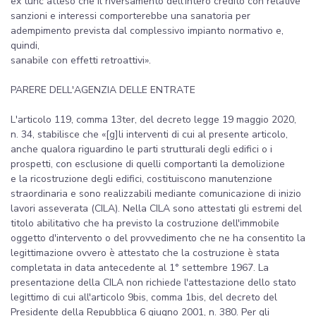
ex tunc atteso che il riversamento dell'intero credito con relative
sanzioni e interessi comporterebbe una sanatoria per
adempimento prevista dal complessivo impianto normativo e,
quindi,
sanabile con effetti retroattivi».
PARERE DELL'AGENZIA DELLE ENTRATE
L'articolo 119, comma 13ter, del decreto legge 19 maggio 2020,
n. 34, stabilisce che «[g]li interventi di cui al presente articolo,
anche qualora riguardino le parti strutturali degli edifici o i
prospetti, con esclusione di quelli comportanti la demolizione
e la ricostruzione degli edifici, costituiscono manutenzione
straordinaria e sono realizzabili mediante comunicazione di inizio
lavori asseverata (CILA). Nella CILA sono attestati gli estremi del
titolo abilitativo che ha previsto la costruzione dell'immobile
oggetto d'intervento o del provvedimento che ne ha consentito la
legittimazione ovvero è attestato che la costruzione è stata
completata in data antecedente al 1° settembre 1967. La
presentazione della CILA non richiede l'attestazione dello stato
legittimo di cui all'articolo 9bis, comma 1bis, del decreto del
Presidente della Repubblica 6 giugno 2001, n. 380. Per gli