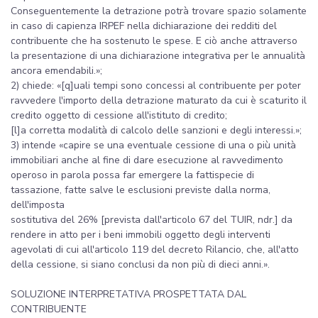
Conseguentemente la detrazione potrà trovare spazio solamente
in caso di capienza IRPEF nella dichiarazione dei redditi del
contribuente che ha sostenuto le spese. E ciò anche attraverso
la presentazione di una dichiarazione integrativa per le annualità
ancora emendabili.»;
2) chiede: «[q]uali tempi sono concessi al contribuente per poter
ravvedere l'importo della detrazione maturato da cui è scaturito il
credito oggetto di cessione all'istituto di credito;
[l]a corretta modalità di calcolo delle sanzioni e degli interessi.»;
3) intende «capire se una eventuale cessione di una o più unità
immobiliari anche al fine di dare esecuzione al ravvedimento
operoso in parola possa far emergere la fattispecie di
tassazione, fatte salve le esclusioni previste dalla norma,
dell'imposta
sostitutiva del 26% [prevista dall'articolo 67 del TUIR, ndr.] da
rendere in atto per i beni immobili oggetto degli interventi
agevolati di cui all'articolo 119 del decreto Rilancio, che, all'atto
della cessione, si siano conclusi da non più di dieci anni.».
SOLUZIONE INTERPRETATIVA PROSPETTATA DAL
CONTRIBUENTE