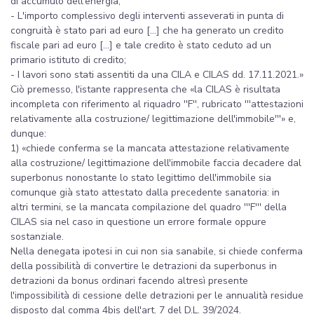
di accumulo dell'energia;
- L'importo complessivo degli interventi asseverati in punta di
congruità è stato pari ad euro [...] che ha generato un credito
fiscale pari ad euro [...] e tale credito è stato ceduto ad un
primario istituto di credito;
- I lavori sono stati assentiti da una CILA e CILAS dd. 17.11.2021.»
Ciò premesso, l'istante rappresenta che «la CILAS è risultata
incompleta con riferimento al riquadro ''F'', rubricato '''attestazioni
relativamente alla costruzione/ legittimazione dell'immobile'''» e,
dunque:
1) «chiede conferma se la mancata attestazione relativamente
alla costruzione/ legittimazione dell'immobile faccia decadere dal
superbonus nonostante lo stato legittimo dell'immobile sia
comunque già stato attestato dalla precedente sanatoria: in
altri termini, se la mancata compilazione del quadro '''F''' della
CILAS sia nel caso in questione un errore formale oppure
sostanziale.
Nella denegata ipotesi in cui non sia sanabile, si chiede conferma
della possibilità di convertire le detrazioni da superbonus in
detrazioni da bonus ordinari facendo altresì presente
l'impossibilità di cessione delle detrazioni per le annualità residue
disposto dal comma 4bis dell'art. 7 del D.L. 39/2024.