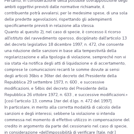
Pertanto, in considerazione della possibile sovrapposizione degli
ambiti oggettivi previsti dalle normative richiamate, il
contribuente potrà avvalersi, per le medesime spese, di una sola
delle predette agevolazioni, rispettando gli adempimenti
specificamente previsti in relazione alla stessa.
Quanto al quesito 2), nel caso di specie, è concesso il ricorso
all'istituto del ravvedimento operoso, disciplinato dall'articolo 13
del decreto legislativo 18 dicembre 1997, n. 472, che consente
una riduzione delle sanzioni in base alla tempestività della
regolarizzazione e alla tipologia di violazione, sempreché non vi
sia stata «la notifica degli atti di liquidazione e di accertamento,
comprese le comunicazioni recanti le somme dovute ai sensi
degli articoli 36bis e 36ter del decreto del Presidente della
Repubblica 29 settembre 1973, n. 600 , e successive
modificazioni, e 54bis del decreto del Presidente della
Repubblica 26 ottobre 1972, n. 633 , e successive modificazioni.»
[così l'articolo 13, comma 1ter del d.lgs. n. 472 del 1997].
In particolare, in merito alla corretta modalità di calcolo delle
sanzioni e degli interessi, sebbene la violazione si intenda
commessa nel momento di effettivo utilizzo in compensazione del
credito in argomento da parte del cessionario nel caso di specie,
in considerazione «dell'impossibilità di verificare [tale, ndr.]