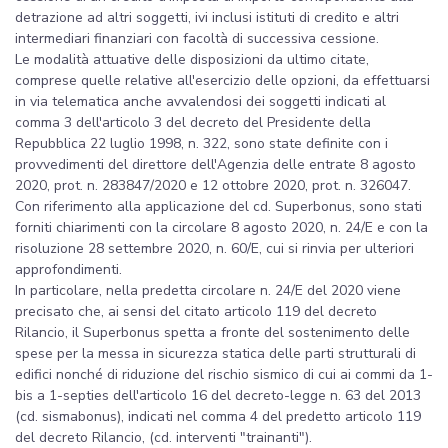
detrazione ad altri soggetti, ivi inclusi istituti di credito e altri
intermediari finanziari con facoltà di successiva cessione.
Le modalità attuative delle disposizioni da ultimo citate,
comprese quelle relative all'esercizio delle opzioni, da effettuarsi
in via telematica anche avvalendosi dei soggetti indicati al
comma 3 dell'articolo 3 del decreto del Presidente della
Repubblica 22 luglio 1998, n. 322, sono state definite con i
provvedimenti del direttore dell'Agenzia delle entrate 8 agosto
2020, prot. n. 283847/2020 e 12 ottobre 2020, prot. n. 326047.
Con riferimento alla applicazione del cd. Superbonus, sono stati
forniti chiarimenti con la circolare 8 agosto 2020, n. 24/E e con la
risoluzione 28 settembre 2020, n. 60/E, cui si rinvia per ulteriori
approfondimenti.
In particolare, nella predetta circolare n. 24/E del 2020 viene
precisato che, ai sensi del citato articolo 119 del decreto
Rilancio, il Superbonus spetta a fronte del sostenimento delle
spese per la messa in sicurezza statica delle parti strutturali di
edifici nonché di riduzione del rischio sismico di cui ai commi da 1-
bis a 1-septies dell'articolo 16 del decreto-legge n. 63 del 2013
(cd. sismabonus), indicati nel comma 4 del predetto articolo 119
del decreto Rilancio, (cd. interventi "trainanti").