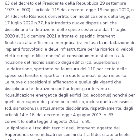
63 del decreto del Presidente della Repubblica 29 settembre
1973, n. 600). L'articolo 119 del decreto legge 19 maggio 2020, n.
34 (decreto Rilancio), convertito, con modificazione, dalla legge
17 luglio 2020 n.77, ha introdotto nuove disposizioni che
disciplinano la detrazione delle spese sostenute dal 1° luglio
2020 al 31 dicembre 2021 a fronte di specifici interventi
finalizzati alla efficienza energetica (ivi inclusa la installazione di
impianti fotovoltaici e delle infrastrutture per la ricarica di veicoli
elettrici negli edifici) nonché al consolidamento statico o alla
riduzione del rischio sismico degli edifici (cd. Superbonus).
La detrazione, spettante nella misura del 110 per cento delle
spese sostenute, è ripartita in 5 quote annuali di pari importo.
Le nuove disposizioni si affiancano a quelle già vigenti che
disciplinano le detrazioni spettanti per gli interventi di
riqualificazione energetica degli edifici (cd. ecobonus) nonché per
quelli di recupero del patrimonio edilizio, inclusi quelli antisismici
(cd. sismabonus), attualmente disciplinate, rispettivamente, dagli
articoli 14 e 16, del decreto legge 4 giugno 2013, n. 63,
convertito dalla legge 3 agosto 2013, n. 90.
Le tipologie e i requisiti tecnici degli interventi oggetto del
Superbonus sono indicati nei commi da 1 a 8 del citato articolo