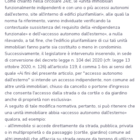
Come chiarito nella circolare 24/E, le «unità immobiliari
funzionalmente indipendenti e con uno o più accessi autonomi
dall'esterno, site all'interno di edifici plurifamiliari», alle quali la
norma fa riferimento, vanno individuate verificando la
contestuale sussistenza del requisito della «indipendenza
funzionale» e dell'«accesso autonomo dall'esterno», a nulla
rilevando, a tal fine, che l'edificio plurifamiliare di cui tali unità
immobiliari fanno parte sia costituito o meno in condominio.
Successivamente, il legislatore è intervenuto inserendo, in sede
di conversione del decreto legge n. 104 del 2020 (cfr. legge 13
ottobre 2020, n. 126) all'articolo 119, il comma 1-bis ai sensi del
quale «Ai fini del presente articolo, per "accesso autonomo
dall'esterno" si intende un accesso indipendente, non comune ad
altre unità immobiliari, chiuso da cancello o portone d'ingresso
che consenta l'accesso dalla strada o da cortile o da giardino
anche di proprietà non esclusiva».
A seguito di tale modifica normativa, pertanto, si può ritenere che
una unità immobiliare abbia «accesso autonomo dall'esterno»
qualora, ad esempio:
- all'immobile si accede direttamente da strada, pubblica, privata
o in multiproprietà o da passaggio (cortile, giardino) comune ad
altri immobili che affaccia su strada oppure da terreno di utilizzo