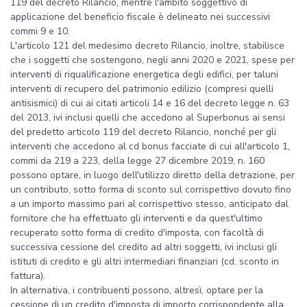
119 del decreto Rilancio, mentre l'ambito soggettivo di
applicazione del beneficio fiscale è delineato nei successivi
commi 9 e 10.
L'articolo 121 del medesimo decreto Rilancio, inoltre, stabilisce
che i soggetti che sostengono, negli anni 2020 e 2021, spese per
interventi di riqualificazione energetica degli edifici, per taluni
interventi di recupero del patrimonio edilizio (compresi quelli
antisismici) di cui ai citati articoli 14 e 16 del decreto legge n. 63
del 2013, ivi inclusi quelli che accedono al Superbonus ai sensi
del predetto articolo 119 del decreto Rilancio, nonché per gli
interventi che accedono al cd bonus facciate di cui all'articolo 1,
commi da 219 a 223, della legge 27 dicembre 2019, n. 160
possono optare, in luogo dell'utilizzo diretto della detrazione, per
un contributo, sotto forma di sconto sul corrispettivo dovuto fino
a un importo massimo pari al corrispettivo stesso, anticipato dal
fornitore che ha effettuato gli interventi e da quest'ultimo
recuperato sotto forma di credito d'imposta, con facoltà di
successiva cessione del credito ad altri soggetti, ivi inclusi gli
istituti di credito e gli altri intermediari finanziari (cd. sconto in
fattura).
In alternativa, i contribuenti possono, altresì, optare per la
cessione di un credito d'imposta di importo corrispondente alla