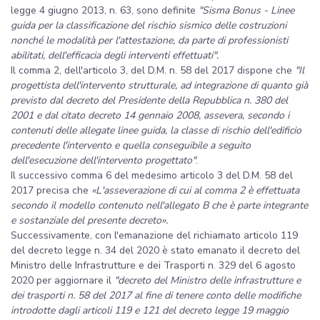
legge 4 giugno 2013, n. 63, sono definite
"Sisma Bonus - Linee
guida per la classificazione del rischio sismico delle costruzioni
nonché le modalità per l'attestazione, da parte di professionisti
abilitati, dell'efficacia degli interventi effettuati".
Il comma 2, dell'articolo 3, del D.M. n. 58 del 2017 dispone che
"Il
progettista dell'intervento strutturale, ad integrazione di quanto già
previsto dal decreto del Presidente della Repubblica n. 380 del
2001 e dal citato decreto 14 gennaio 2008, assevera, secondo i
contenuti delle allegate linee guida, la classe di rischio dell'edificio
precedente l'intervento e quella conseguibile a seguito
dell'esecuzione dell'intervento progettato"
.
Il successivo comma 6 del medesimo articolo 3 del D.M. 58 del
2017 precisa che
«L'asseverazione di cui al comma 2 è effettuata
secondo il modello contenuto nell'allegato B che è parte integrante
e sostanziale del presente decreto».
Successivamente, con l'emanazione del richiamato articolo 119
del decreto legge n. 34 del 2020 è stato emanato il decreto del
Ministro delle Infrastrutture e dei Trasporti n. 329 del 6 agosto
2020 per aggiornare il
"decreto del Ministro delle infrastrutture e
dei trasporti n. 58 del 2017 al fine di tenere conto delle modifiche
introdotte dagli articoli 119 e 121 del decreto legge 19 maggio