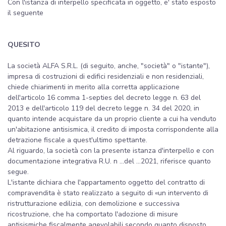
Con l'istanza di interpello specificata in oggetto, e' stato esposto
il seguente
QUESITO
La società ALFA S.R.L. (di seguito, anche, "società" o "istante"),
impresa di costruzioni di edifici residenziali e non residenziali,
chiede chiarimenti in merito alla corretta applicazione
dell'articolo 16 comma 1-septies del decreto legge n. 63 del
2013 e dell'articolo 119 del decreto legge n. 34 del 2020, in
quanto intende acquistare da un proprio cliente a cui ha venduto
un'abitazione antisismica, il credito di imposta corrispondente alla
detrazione fiscale a quest'ultimo spettante.
Al riguardo, la società con la presente istanza d'interpello e con
documentazione integrativa R.U. n ...del ...2021, riferisce quanto
segue.
L'istante dichiara che l'appartamento oggetto del contratto di
compravendita è stato realizzato a seguito di «un intervento di
ristrutturazione edilizia, con demolizione e successiva
ricostruzione, che ha comportato l'adozione di misure
antisismiche fiscalmente agevolabili secondo quanto disposto