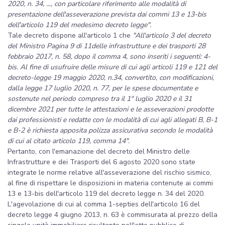
2020, n. 34, ..., con particolare riferimento alle modalità di
presentazione dell'asseverazione prevista dai commi 13 e 13-bis
dell'articolo 119 del medesimo decreto legge".
Tale decreto dispone all'articolo 1 che
"All'articolo 3 del decreto
del Ministro Pagina 9 di 11delle infrastrutture e dei trasporti 28
febbraio 2017, n. 58, dopo il comma 4, sono inseriti i seguenti: 4-
bis. Al fine di usufruire delle misure di cui agli articoli 119 e 121 del
decreto-legge 19 maggio 2020, n.34, convertito, con modificazioni,
dalla legge 17 luglio 2020, n. 77, per le spese documentate e
sostenute nel periodo compreso tra il 1° luglio 2020 e il 31
dicembre 2021 per tutte le attestazioni e le asseverazioni prodotte
dai professionisti e redatte con le modalità di cui agli allegati B, B-1
e B-2 è richiesta apposita polizza assicurativa secondo le modalità
di cui al citato articolo 119, comma 14".
Pertanto, con l'emanazione del decreto del Ministro delle
Infrastrutture e dei Trasporti del 6 agosto 2020 sono state
integrate le norme relative all'asseverazione del rischio sismico,
al fine di rispettare le disposizioni in materia contenute ai commi
13 e 13-bis dell'articolo 119 del decreto legge n. 34 del 2020.
L'agevolazione di cui al comma 1-septies dell'articolo 16 del
decreto legge 4 giugno 2013, n. 63 è commisurata al prezzo della