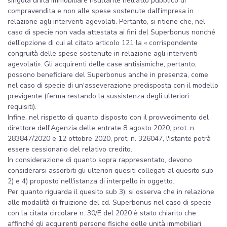
singola unità immobiliare risultante nell'atto pubblico di
compravendita e non alle spese sostenute dall'impresa in
relazione agli interventi agevolati. Pertanto, si ritiene che, nel
caso di specie non vada attestata ai fini del Superbonus nonché
dell'opzione di cui al citato articolo 121 la « corrispondente
congruità delle spese sostenute in relazione agli interventi
agevolati». Gli acquirenti delle case antisismiche, pertanto,
possono beneficiare del Superbonus anche in presenza, come
nel caso di specie di un'asseverazione predisposta con il modello
previgente (ferma restando la sussistenza degli ulteriori
requisiti).
Infine, nel rispetto di quanto disposto con il provvedimento del
direttore dell'Agenzia delle entrate 8 agosto 2020, prot. n.
283847/2020 e 12 ottobre 2020, prot. n. 326047, l'istante potrà
essere cessionario del relativo credito.
In considerazione di quanto sopra rappresentato, devono
considerarsi assorbiti gli ulteriori quesiti collegati al quesito sub
2) e 4) proposto nell'istanza di interpello in oggetto.
Per quanto riguarda il quesito sub 3), si osserva che in relazione
alle modalità di fruizione del cd. Superbonus nel caso di specie
con la citata circolare n. 30/E del 2020 è stato chiarito che
affinché gli acquirenti persone fisiche delle unità immobiliari