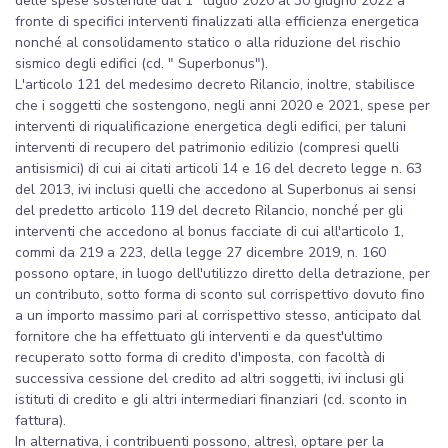
delle spese sostenute dal 1° luglio 2020 al 30 giugno 2022 a
fronte di specifici interventi finalizzati alla efficienza energetica
nonché al consolidamento statico o alla riduzione del rischio
sismico degli edifici (cd. " Superbonus").
L'articolo 121 del medesimo decreto Rilancio, inoltre, stabilisce
che i soggetti che sostengono, negli anni 2020 e 2021, spese per
interventi di riqualificazione energetica degli edifici, per taluni
interventi di recupero del patrimonio edilizio (compresi quelli
antisismici) di cui ai citati articoli 14 e 16 del decreto legge n. 63
del 2013, ivi inclusi quelli che accedono al Superbonus ai sensi
del predetto articolo 119 del decreto Rilancio, nonché per gli
interventi che accedono al bonus facciate di cui all'articolo 1,
commi da 219 a 223, della legge 27 dicembre 2019, n. 160
possono optare, in luogo dell'utilizzo diretto della detrazione, per
un contributo, sotto forma di sconto sul corrispettivo dovuto fino
a un importo massimo pari al corrispettivo stesso, anticipato dal
fornitore che ha effettuato gli interventi e da quest'ultimo
recuperato sotto forma di credito d'imposta, con facoltà di
successiva cessione del credito ad altri soggetti, ivi inclusi gli
istituti di credito e gli altri intermediari finanziari (cd. sconto in
fattura).
In alternativa, i contribuenti possono, altresì, optare per la