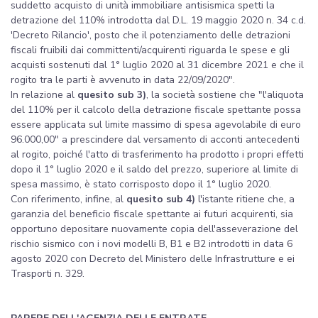
suddetto acquisto di unità immobiliare antisismica spetti la
detrazione del 110% introdotta dal D.L. 19 maggio 2020 n. 34 c.d.
'Decreto Rilancio', posto che il potenziamento delle detrazioni
fiscali fruibili dai committenti/acquirenti riguarda le spese e gli
acquisti sostenuti dal 1° luglio 2020 al 31 dicembre 2021 e che il
rogito tra le parti è avvenuto in data 22/09/2020".
In relazione al
quesito sub 3)
, la società sostiene che "l'aliquota
del 110% per il calcolo della detrazione fiscale spettante possa
essere applicata sul limite massimo di spesa agevolabile di euro
96.000,00" a prescindere dal versamento di acconti antecedenti
al rogito, poiché l'atto di trasferimento ha prodotto i propri effetti
dopo il 1° luglio 2020 e il saldo del prezzo, superiore al limite di
spesa massimo, è stato corrisposto dopo il 1° luglio 2020.
Con riferimento, infine, al
quesito sub 4)
l'istante ritiene che, a
garanzia del beneficio fiscale spettante ai futuri acquirenti, sia
opportuno depositare nuovamente copia dell'asseverazione del
rischio sismico con i novi modelli B, B1 e B2 introdotti in data 6
agosto 2020 con Decreto del Ministero delle Infrastrutture e ei
Trasporti n. 329.