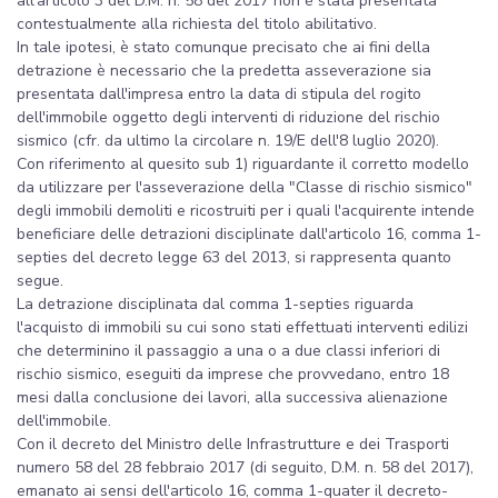
all'articolo 3 del D.M. n. 58 del 2017 non è stata presentata
contestualmente alla richiesta del titolo abilitativo.
In tale ipotesi, è stato comunque precisato che ai fini della
detrazione è necessario che la predetta asseverazione sia
presentata dall'impresa entro la data di stipula del rogito
dell'immobile oggetto degli interventi di riduzione del rischio
sismico (cfr. da ultimo la circolare n. 19/E dell'8 luglio 2020).
Con riferimento al quesito sub 1) riguardante il corretto modello
da utilizzare per l'asseverazione della "Classe di rischio sismico"
degli immobili demoliti e ricostruiti per i quali l'acquirente intende
beneficiare delle detrazioni disciplinate dall'articolo 16, comma 1-
septies del decreto legge 63 del 2013, si rappresenta quanto
segue.
La detrazione disciplinata dal comma 1-septies riguarda
l'acquisto di immobili su cui sono stati effettuati interventi edilizi
che determinino il passaggio a una o a due classi inferiori di
rischio sismico, eseguiti da imprese che provvedano, entro 18
mesi dalla conclusione dei lavori, alla successiva alienazione
dell'immobile.
Con il decreto del Ministro delle Infrastrutture e dei Trasporti
numero 58 del 28 febbraio 2017 (di seguito, D.M. n. 58 del 2017),
emanato ai sensi dell'articolo 16, comma 1-quater il decreto-