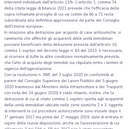
interventi individuati dall'articolo 119». L'articolo 1, comma 74,
della citata legge di bilancio 2021 prevede che l'efficacia delle
sopra richiamate proroghe di cui «ai commi da 66 a 72 resta
subordinata alla definitiva approvazione da parte del Consiglio
dell'Unione europea».
In relazione alla detrazione per acquisto di case antisismiche, si
rammenta che affinché gli acquirenti delle unità immobiliari
possano beneficiare della detrazione prevista dall'articolo 16,
comma 1-septies del decreto legge n. 63 del 2013, è necessario,
al ricorrere di tutte le altre condizioni normativamente previste,
che l'atto di acquisto degli immobili sia stipulato entro i termini di
vigenza dell'agevolazione.
Con la risoluzione n. 38/E del 3 luglio 2020 (in conformità al
parere del Consiglio Superiore dei Lavori Pubblici del 5 giugno
2020 trasmesso dal Ministero delle infrastrutture e dei Trasporti,
con nota del 24 giugno 2020) è stato chiarito, inoltre, che la
detrazione di cui al citato comma 1-septies spetta agli acquirenti
delle unità immobiliari ubicate nelle zone sismiche 2 e 3, oggetto
di interventi le cui procedure autorizzatorie sono iniziate dopo il
1° gennaio 2017 ma prima del 1° maggio 2019, data di entrata in
vigore delle nuove disposizioni, anche se l'asseverazione di cui