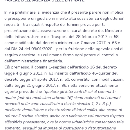
PARERE DELL'AGENZIA DELLE ENTRATE
In via preliminare, si evidenzia che il presente parere non implica
o presuppone un giudizio in merito alla sussistenza degli ulteriori
requisiti - tra i quali il rispetto dei termini previsti per la
presentazione dell'asseverazione di cui al decreto del Ministero
delle Infrastrutture e dei Trasporti del 28 febbraio 2017, n. 58,
come modificato dal decreto ministeriale 7 marzo 2017, n. 65 e
dal DM 24 del 09/01/2020 - per la fruizione delle agevolazioni di
seguito descritte, su cui rimane fermo ogni potere di controllo
dell'amministrazione finanziaria.
Ciò premesso, il comma 1-septies dell'articolo 16 del decreto
legge 4 giugno 2013, n. 63 inserito dall'articolo 46-quater del
decreto legge 24 aprile 2017, n. 50, convertito, con modificazioni,
dalla legge 21 giugno 2017, n. 96, nella versione attualmente
vigente prevede che
"qualora gli interventi di cui al comma 1-
quater [ndr del medesimo articolo 16] siano realizzati nei comuni
ricadenti nelle zone classificate a rischio sismico 1, 2 e 3 (...)
mediante demolizione e ricostruzione di interi edifici, allo scopo di
ridurne il rischio sismico, anche con variazione volumetrica rispetto
all'edificio preesistente, ove le norme urbanistiche consentano tale
aumento, eseguiti da imprese di costruzione o ristrutturazione