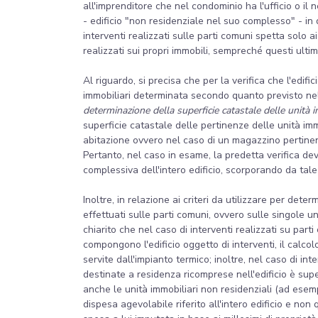
all'imprenditore che nel condominio ha l'ufficio o il 
- edificio "non residenziale nel suo complesso" - in
interventi realizzati sulle parti comuni spetta solo a
realizzati sui propri immobili, sempreché questi ultim
Al riguardo, si precisa che per la verifica che l'edif
immobiliari determinata secondo quanto previsto nel
determinazione della superficie catastale delle unità i
superficie catastale delle pertinenze delle unità imm
abitazione ovvero nel caso di un magazzino pertinenz
Pertanto, nel caso in esame, la predetta verifica de
complessiva dell'intero edificio, scorporando da tale
Inoltre, in relazione ai criteri da utilizzare per det
effettuati sulle parti comuni, ovvero sulle singole un
chiarito che nel caso di interventi realizzati su parti
compongono l'edificio oggetto di interventi, il cal
servite dall'impianto termico; inoltre, nel caso di int
destinate a residenza ricomprese nell'edificio è su
anche le unità immobiliari non residenziali (ad esemp
dispesa agevolabile riferito all'intero edificio e no