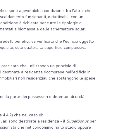
tico sono agevolabili a condizione, tra l'altro, che
riscaldamento funzionanti, o riattivabili con un
ndizione è richiesta per tutte le tipologie di
limentati a biomassa e delle schermature solari.
 predetti benefici, va verificato che l'edificio oggetto
requisito, solo qualora la superficie complessiva
o precisato che, utilizzando un principio di
i destinate a residenza ricomprese nell'edificio in
immobiliari non residenziali che sostengono le spese
i da parte dei possessori o detentori di unità
a 4.4.2) che nel caso di:
liari sono destinate a residenza - il
Superbonus
per
fessionista che nel condominio ha lo studio oppure