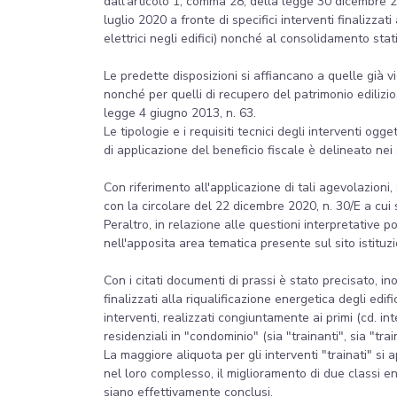
dall'articolo 1, comma 28, della legge 30 dicembre 2
luglio 2020 a fronte di specifici interventi finalizzati 
elettrici negli edifici) nonché al consolidamento stat
Le predette disposizioni si affiancano a quelle già vig
nonché per quelli di recupero del patrimonio edilizio, i
legge 4 giugno 2013, n. 63.
Le tipologie e i requisiti tecnici degli interventi o
di applicazione del beneficio fiscale è delineato nei
Con riferimento all'applicazione di tali agevolazioni,
con la circolare del 22 dicembre 2020, n. 30/E a cui
Peraltro, in relazione alle questioni interpretative 
nell'apposita area tematica presente sul sito istituz
Con i citati documenti di prassi è stato precisato, ino
finalizzati alla riqualificazione energetica degli edi
interventi, realizzati congiuntamente ai primi (cd. inte
residenziali in "condominio" (sia "trainanti", sia "trai
La maggiore aliquota per gli interventi "trainati" si
nel loro complesso, il miglioramento di due classi e
siano effettivamente conclusi.