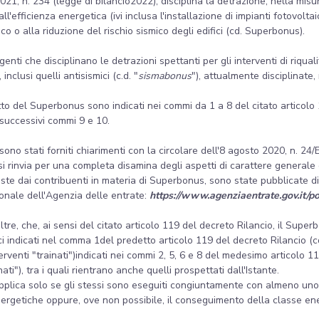
021, n. 234 (legge di bilancio2022), disciplina la detrazione, nella mis
all'efficienza energetica (ivi inclusa l'installazione di impianti fotovoltaic
ico o alla riduzione del rischio sismico degli edifici (cd. Superbonus).
enti che disciplinano le detrazioni spettanti per gli interventi di riquali
nclusi quelli antisismici (c.d. "
sismabonus
"), attualmente disciplinate,
ggetto del Superbonus sono indicati nei commi da 1 a 8 del citato articol
 successivi commi 9 e 10.
 sono stati forniti chiarimenti con la circolare dell'8 agosto 2020, n. 24
 si rinvia per una completa disamina degli aspetti di carattere generale
poste dai contribuenti in materia di Superbonus, sono state pubblicate di
ionale dell'Agenzia delle entrate:
https://www.agenziaentrate.gov.it/p
ltre, che, ai sensi del citato articolo 119 del decreto Rilancio, il Superb
fici indicati nel comma 1del predetto articolo 119 del decreto Rilancio (cd
rventi "trainati")indicati nei commi 2, 5, 6 e 8 del medesimo articolo 119, 
nati"), tra i quali rientrano anche quelli prospettati dall'Istante.
 applica solo se gli stessi sono eseguiti congiuntamente con almeno uno
nergetiche oppure, ove non possibile, il conseguimento della classe ener