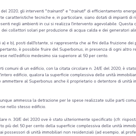
 del 2020, gli interventi "
trainanti
" e "
trainati
" di efficientamento energe
e caratteristiche tecniche e, in particolare, siano dotati di impianti di 
enti negli ambienti in cui si realizza l'intervento agevolabile. Questa co
e dei collettori solari per produzione di acqua calda e dei generatori a
i a) e b), posti dall'Istante, si rappresenta che ai fini della fruizione dei
; pertanto, è possibile fruire del Superbonus, in presenza di ogni altro 
rese nell'edificio medesimo sia superiore al 50 per cento.
arti comuni di un edificio, con la citata circolare n. 24/E del 2020, è stat
intero edificio, qualora la superficie complessiva delle unità immobiliar
le ammettere al Superbonus anche il proprietario o detentore di unità 
omunque ammessa la detrazione per le spese realizzate sulle parti comun
e nello stesso edificio.
lare n. 30/E del 2020 ove è stato ulteriormente specificato (cfr. rispost
nto più del 50 per cento della superficie complessiva delle unità immobi
 ai possessori di unità immobiliari non residenziali (ad esempio, al pro