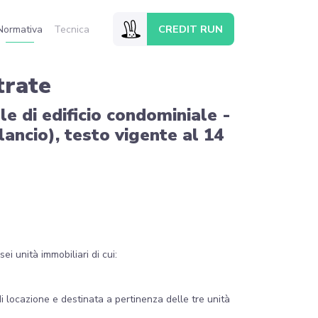
CREDIT RUN
Normativa
Tecnica
trate
le di edificio condominiale -
ancio), testo vigente al 14
i unità immobiliari di cui:
di locazione e destinata a pertinenza delle tre unità