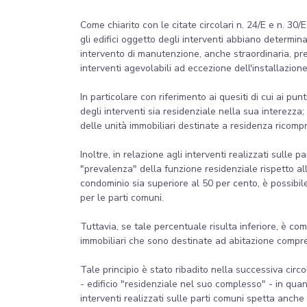
Come chiarito con le citate circolari n. 24/E e n. 30/E
gli edifici oggetto degli interventi abbiano determinat
intervento di manutenzione, anche straordinaria, pres
interventi agevolabili ad eccezione dell'installazion
In particolare con riferimento ai quesiti di cui ai punt
degli interventi sia residenziale nella sua interezza
delle unità immobiliari destinate a residenza ricomp
Inoltre, in relazione agli interventi realizzati sulle p
"prevalenza" della funzione residenziale rispetto all'
condominio sia superiore al 50 per cento, è possibi
per le parti comuni.
Tuttavia, se tale percentuale risulta inferiore, è c
immobiliari che sono destinate ad abitazione compres
Tale principio è stato ribadito nella successiva circo
- edificio "residenziale nel suo complesso" - in qua
interventi realizzati sulle parti comuni spetta anche