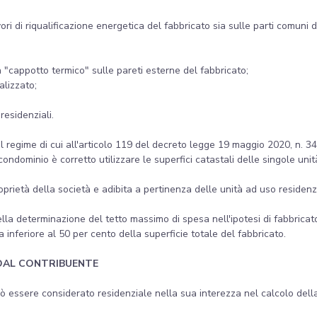
 di riqualificazione energetica del fabbricato sia sulle parti comuni de
a "cappotto termico" sulle pareti esterne del fabbricato;
alizzato;
residenziali.
del regime di cui all'articolo 119 del decreto legge 19 maggio 2020, n. 3
 condominio è corretto utilizzare le superfici catastali delle singole uni
roprietà della società e adibita a pertinenza delle unità ad uso residenzi
della determinazione del tetto massimo di spesa nell'ipotesi di fabbrica
ia inferiore al 50 per cento della superficie totale del fabbricato.
DAL CONTRIBUENTE
uò essere considerato residenziale nella sua interezza nel calcolo della