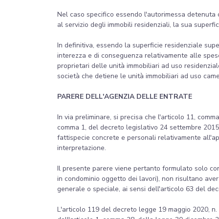
Nel caso specifico essendo l'autorimessa detenuta co
al servizio degli immobili residenziali, la sua super
In definitiva, essendo la superficie residenziale su
interezza e di conseguenza relativamente alle spese 
proprietari delle unità immobiliari ad uso residenzi
società che detiene le unità immobiliari ad uso came
PARERE DELL'AGENZIA DELLE ENTRATE
In via preliminare, si precisa che l'articolo 11, comma
comma 1, del decreto legislativo 24 settembre 2015, 
fattispecie concrete e personali relativamente all'app
interpretazione.
Il presente parere viene pertanto formulato solo con 
in condominio oggetto dei lavori), non risultano ave
generale o speciale, ai sensi dell'articolo 63 del d
L'articolo 119 del decreto legge 19 maggio 2020, n.