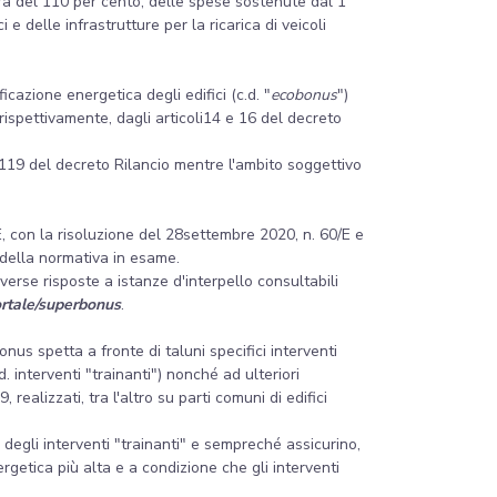
ura del 110 per cento, delle spese sostenute dal 1°
i e delle infrastrutture per la ricarica di veicoli
ficazione energetica degli edifici (c.d. "
ecobonus
")
 rispettivamente, dagli articoli14 e 16 del decreto
o 119 del decreto Rilancio mentre l'ambito soggettivo
/E, con la risoluzione del 28settembre 2020, n. 60/E e
 della normativa in esame.
verse risposte a istanze d'interpello consultabili
ortale/superbonus
.
onus spetta a fronte di taluni specifici interventi
. interventi "trainanti") nonché ad ulteriori
realizzati, tra l'altro su parti comuni di edifici
 degli interventi "trainanti" e sempreché assicurino,
getica più alta e a condizione che gli interventi