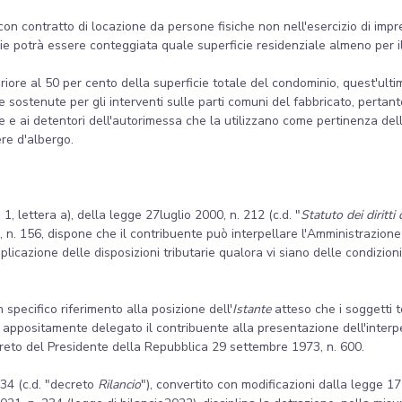
n contratto di locazione da persone fisiche non nell'esercizio di impre
ficie potrà essere conteggiata quale superficie residenziale almeno per i
periore al 50 per cento della superficie totale del condominio, quest'ul
sostenute per gli interventi sulle parti comuni del fabbricato, pertanto
ale e ai detentori dell'autorimessa che la utilizzano come pertinenza de
re d'albergo.
 1, lettera a), della legge 27luglio 2000, n. 212 (c.d. "
Statuto dei diritti
n. 156, dispone che il contribuente può interpellare l'Amministrazione
licazione delle disposizioni tributarie qualora vi siano delle condizioni
specifico riferimento alla posizione dell'
Istante
atteso che i soggetti ter
r appositamente delegato il contribuente alla presentazione dell'interp
ecreto del Presidente della Repubblica 29 settembre 1973, n. 600.
 34 (c.d. "decreto
Rilancio
"), convertito con modificazioni dalla legge 17