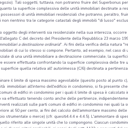
negozio). Tali soggetti, tuttavia, non potranno fruire del Superbonus per
 quanto la superficie complessiva delle unità immobiliari destinate a re
i possessori di unità immobiliari residenziali che potranno, peraltro, fr
i non rientrino tra le categorie catastali degli immobili "di lusso" esclus
icio oggetto degli interventi sia residenziale nella sua interezza, occorre
l'allegato C del decreto del Presidente della Repubblica 23 marzo 199
mmobiliari a destinazione ordinaria
". Ai fini della verifica della natura "
obiliari di cui lo stesso si compone. Pertanto, ad esempio, nel caso di 
iale di una unità immobiliare a destinazione commerciale, la superfici
ve essere effettuata confrontando la superficie complessiva delle tre u
 superficie quella relativa all' autorimessa (C/6) destinata a pertinenza
erminare il limite di spesa massimo agevolabile (quesito posto al punto c)
ità immobiliari all'interno dell'edificio in condominio, si fa presente ch
 comuni di edifici in condominio per i quali il limite di spesa è calcolat
colo va effettuato tenendo conto anche delle pertinenze, indipendentem
erventi realizzati sulle parti comuni di edifici in condominio nei quali la
periore al 50 per cento, ai fini del calcolo dell'ammontare massimo d
io strumentale o merce) (cfr. quesiti4.4.4 e 4.4.5). L'ammontare di spe
n quello riferito alle singole unità che lo compongono. Ciascun condomin