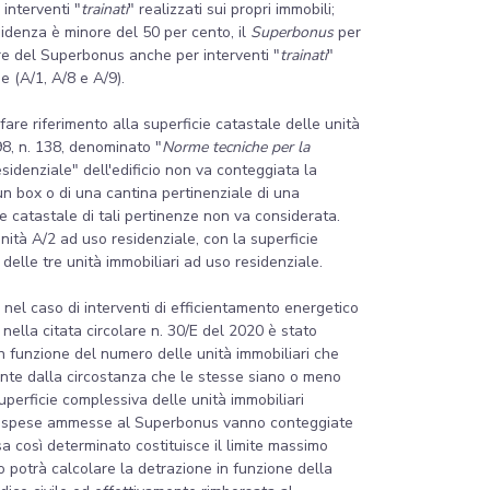
 interventi "
trainati
" realizzati sui propri immobili;
sidenza è minore del 50 per cento, il
Superbonus
per
uire del Superbonus anche per interventi "
trainati
"
e (A/1, A/8 e A/9).
 fare riferimento alla superficie catastale delle unità
8, n. 138, denominato "
Norme tecniche per la
residenziale" dell'edificio non va conteggiata la
un box o di una cantina pertinenziale di una
e catastale di tali pertinenze non va considerata.
nità A/2 ad uso residenziale, con la superficie
 delle tre unità immobiliari ad uso residenziale.
, nel caso di interventi di efficientamento energetico
e nella citata circolare n. 30/E del 2020 è stato
o in funzione del numero delle unità immobiliari che
ente dalla circostanza che le stesse siano o meno
 superficie complessiva delle unità immobiliari
elle spese ammesse al Superbonus vanno conteggiate
sa così determinato costituisce il limite massimo
o potrà calcolare la detrazione in funzione della