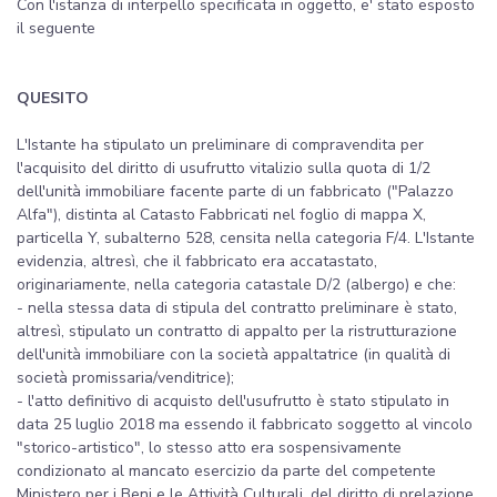
Con l'istanza di interpello specificata in oggetto, e' stato esposto
il seguente
QUESITO
L'Istante ha stipulato un preliminare di compravendita per
l'acquisito del diritto di usufrutto vitalizio sulla quota di 1/2
dell'unità immobiliare facente parte di un fabbricato ("Palazzo
Alfa"), distinta al Catasto Fabbricati nel foglio di mappa X,
particella Y, subalterno 528, censita nella categoria F/4. L'Istante
evidenzia, altresì, che il fabbricato era accatastato,
originariamente, nella categoria catastale D/2 (albergo) e che:
- nella stessa data di stipula del contratto preliminare è stato,
altresì, stipulato un contratto di appalto per la ristrutturazione
dell'unità immobiliare con la società appaltatrice (in qualità di
società promissaria/venditrice);
- l'atto definitivo di acquisto dell'usufrutto è stato stipulato in
data 25 luglio 2018 ma essendo il fabbricato soggetto al vincolo
"storico-artistico", lo stesso atto era sospensivamente
condizionato al mancato esercizio da parte del competente
Ministero per i Beni e le Attività Culturali, del diritto di prelazione