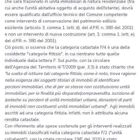
che sarà frazionato in unità immobiliari di natura residenziale (tra
cui anche l'unità abitativa oggetto di acquisto dell'Istante), dovrà
essere qualificato dall'ufficio tecnico del Comune competente
come intervento di conservazione del patrimonio edilizio
esistente (articolo 3, comma 1, lett. d), del d.P.R. n. 380 del 2001)
e non un intervento di nuova costruzione (art. 3, comma 1, lett. e),
del d.P.R. n. 380 del 2001).
Ciò posto, si osserva che la categoria catastale F/4 è una delle
cosiddette "categorie fittizie", in cui rientrano tutte quelle
individuate dalla lettera F. Sul punto, con la circolare
dell'Agenzia del Territorio 4/T/2009 (par. 3.3) è stato chiarito che
"la scelta di istituire tali categorie fittizie, come è noto, trova ragione
nella esigenza dei soggetti titolari di immobili di identificare
porzioni immobiliari, che di per se stesse non costituiscono unità
immobiliari, per le finalità più disparate(compravendita, iscrizione di
ipoteche su porzioni di unità immobiliari urbane, donazioni di parti
di immobili non costituenti unità immobiliari urbane)
". Agli immobili
ascritti ad una categoria fittizia, infatti, non è attribuita alcuna
rendita catastale.
Con riferimento alle spese sostenute per gli interventi realizzati
su immobili classificati nella categoria catastale F/2 ("unità
collabenti"), con la citata circolare 19/E del 2020 è stato