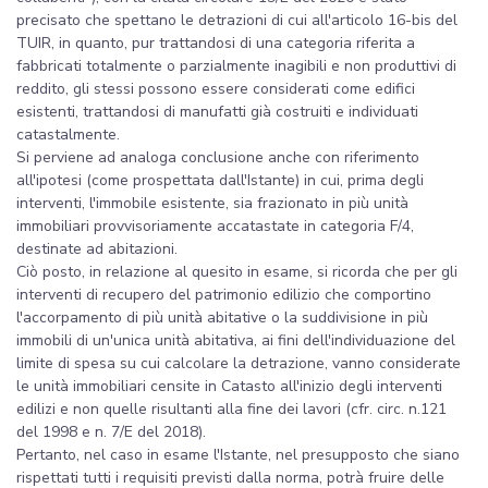
precisato che spettano le detrazioni di cui all'articolo 16-bis del
TUIR, in quanto, pur trattandosi di una categoria riferita a
fabbricati totalmente o parzialmente inagibili e non produttivi di
reddito, gli stessi possono essere considerati come edifici
esistenti, trattandosi di manufatti già costruiti e individuati
catastalmente.
Si perviene ad analoga conclusione anche con riferimento
all'ipotesi (come prospettata dall'Istante) in cui, prima degli
interventi, l'immobile esistente, sia frazionato in più unità
immobiliari provvisoriamente accatastate in categoria F/4,
destinate ad abitazioni.
Ciò posto, in relazione al quesito in esame, si ricorda che per gli
interventi di recupero del patrimonio edilizio che comportino
l'accorpamento di più unità abitative o la suddivisione in più
immobili di un'unica unità abitativa, ai fini dell'individuazione del
limite di spesa su cui calcolare la detrazione, vanno considerate
le unità immobiliari censite in Catasto all'inizio degli interventi
edilizi e non quelle risultanti alla fine dei lavori (cfr. circ. n.121
del 1998 e n. 7/E del 2018).
Pertanto, nel caso in esame l'Istante, nel presupposto che siano
rispettati tutti i requisiti previsti dalla norma, potrà fruire delle