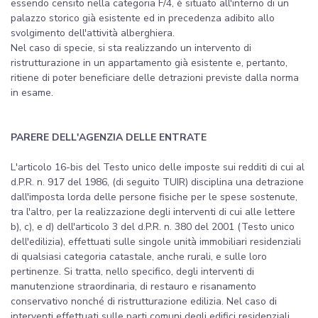
essendo censito nella categoria F/4, è situato all'interno di un
palazzo storico già esistente ed in precedenza adibito allo
svolgimento dell'attività alberghiera.
Nel caso di specie, si sta realizzando un intervento di
ristrutturazione in un appartamento già esistente e, pertanto,
ritiene di poter beneficiare delle detrazioni previste dalla norma
in esame.
PARERE DELL'AGENZIA DELLE ENTRATE
L'articolo 16-bis del Testo unico delle imposte sui redditi di cui al
d.P.R. n. 917 del 1986, (di seguito TUIR) disciplina una detrazione
dall'imposta lorda delle persone fisiche per le spese sostenute,
tra l'altro, per la realizzazione degli interventi di cui alle lettere
b), c), e d) dell'articolo 3 del d.P.R. n. 380 del 2001 (Testo unico
dell'edilizia), effettuati sulle singole unità immobiliari residenziali
di qualsiasi categoria catastale, anche rurali, e sulle loro
pertinenze. Si tratta, nello specifico, degli interventi di
manutenzione straordinaria, di restauro e risanamento
conservativo nonché di ristrutturazione edilizia. Nel caso di
interventi effettuati sulle parti comuni degli edifici residenziali,