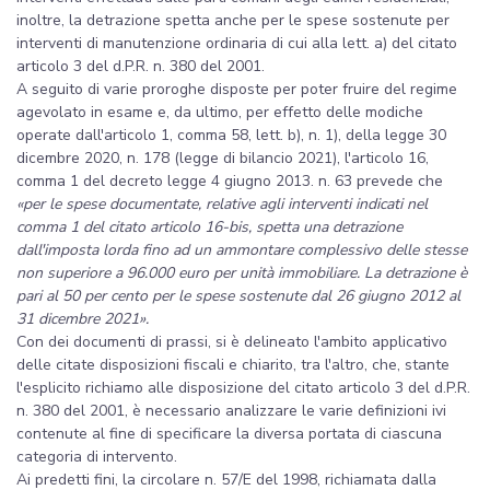
inoltre, la detrazione spetta anche per le spese sostenute per
interventi di manutenzione ordinaria di cui alla lett. a) del citato
articolo 3 del d.P.R. n. 380 del 2001.
A seguito di varie proroghe disposte per poter fruire del regime
agevolato in esame e, da ultimo, per effetto delle modiche
operate dall'articolo 1, comma 58, lett. b), n. 1), della legge 30
dicembre 2020, n. 178 (legge di bilancio 2021), l'articolo 16,
comma 1 del decreto legge 4 giugno 2013. n. 63 prevede che
«per le spese documentate, relative agli interventi indicati nel
comma 1 del citato articolo 16-bis, spetta una detrazione
dall'imposta lorda fino ad un ammontare complessivo delle stesse
non superiore a 96.000 euro per unità immobiliare. La detrazione è
pari al 50 per cento per le spese sostenute dal 26 giugno 2012 al
31 dicembre 2021».
Con dei documenti di prassi, si è delineato l'ambito applicativo
delle citate disposizioni fiscali e chiarito, tra l'altro, che, stante
l'esplicito richiamo alle disposizione del citato articolo 3 del d.P.R.
n. 380 del 2001, è necessario analizzare le varie definizioni ivi
contenute al fine di specificare la diversa portata di ciascuna
categoria di intervento.
Ai predetti fini, la circolare n. 57/E del 1998, richiamata dalla