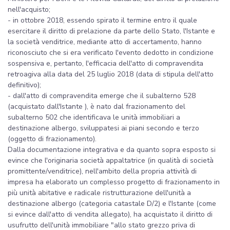
nell'acquisto;
- in ottobre 2018, essendo spirato il termine entro il quale
esercitare il diritto di prelazione da parte dello Stato, l'Istante e
la società venditrice, mediante atto di accertamento, hanno
riconosciuto che si era verificato l'evento dedotto in condizione
sospensiva e, pertanto, l'efficacia dell'atto di compravendita
retroagiva alla data del 25 luglio 2018 (data di stipula dell'atto
definitivo);
- dall'atto di compravendita emerge che il subalterno 528
(acquistato dall'Istante ), è nato dal frazionamento del
subalterno 502 che identificava le unità immobiliari a
destinazione albergo, sviluppatesi ai piani secondo e terzo
(oggetto di frazionamento).
Dalla documentazione integrativa e da quanto sopra esposto si
evince che l'originaria società appaltatrice (in qualità di società
promittente/venditrice), nell'ambito della propria attività di
impresa ha elaborato un complesso progetto di frazionamento in
più unità abitative e radicale ristrutturazione dell'unità a
destinazione albergo (categoria catastale D/2) e l'Istante (come
si evince dall'atto di vendita allegato), ha acquistato il diritto di
usufrutto dell'unità immobiliare "allo stato grezzo priva di