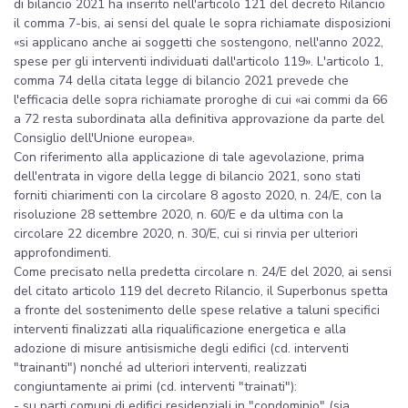
di bilancio 2021 ha inserito nell'articolo 121 del decreto Rilancio
il comma 7-bis, ai sensi del quale le sopra richiamate disposizioni
«si applicano anche ai soggetti che sostengono, nell'anno 2022,
spese per gli interventi individuati dall'articolo 119». L'articolo 1,
comma 74 della citata legge di bilancio 2021 prevede che
l'efficacia delle sopra richiamate proroghe di cui «ai commi da 66
a 72 resta subordinata alla definitiva approvazione da parte del
Consiglio dell'Unione europea».
Con riferimento alla applicazione di tale agevolazione, prima
dell'entrata in vigore della legge di bilancio 2021, sono stati
forniti chiarimenti con la circolare 8 agosto 2020, n. 24/E, con la
risoluzione 28 settembre 2020, n. 60/E e da ultima con la
circolare 22 dicembre 2020, n. 30/E, cui si rinvia per ulteriori
approfondimenti.
Come precisato nella predetta circolare n. 24/E del 2020, ai sensi
del citato articolo 119 del decreto Rilancio, il Superbonus spetta
a fronte del sostenimento delle spese relative a taluni specifici
interventi finalizzati alla riqualificazione energetica e alla
adozione di misure antisismiche degli edifici (cd. interventi
"trainanti") nonché ad ulteriori interventi, realizzati
congiuntamente ai primi (cd. interventi "trainati"):
- su parti comuni di edifici residenziali in "condominio" (sia