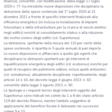
Rilancio), convertito, con modificazione, dalla legge 17 luglio
2020 n. 77, ha introdotto nuove disposizioni che disciplinano la
detrazione delle spese sostenute dal 1° luglio 2020 al 31
dicembre 2021 a fronte di specifici interventi finalizzati alla
efficienza energetica (ivi inclusa la installazione di impianti
fotovoltaici e delle infrastrutture per la ricarica di veicoli elettrici
negli edifici) nonché al consolidamento statico o alla riduzione
del rischio sismico degli edifici (cd. Superbonus).
La detrazione, spettante nella misura del 110 per cento delle
spese sostenute, è ripartita in 5 quote annuali di pari importo.
Le nuove disposizioni si affiancano a quelle già vigenti che
disciplinano le detrazioni spettanti per gli interventi di
riqualificazione energetica degli edifici (cd. ecobonus) nonché per
quelli di recupero del patrimonio edilizio, inclusi quelli antisismici
(cd. sismabonus), attualmente disciplinate, rispettivamente, dagli
articoli 14 e 16, del decreto legge 4 giugno 2013, n. 63,
convertito dalla legge 3 agosto 2013, n. 90.
Le tipologie e i requisiti tecnici degli interventi oggetto del
Superbonus sono indicati nei commi da 1 a 8 del citato articolo
119 del decreto Rilancio, mentre l'ambito soggettivo di
applicazione del beneficio fiscale è delineato nei successivi
commi 9 e 10.