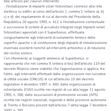
tale articolo per ciascun intervento;
- l'installazione di impianti solari fotovoltaici connessi alla rete
elettrica su edifici ai sensi dell'articolo 1, comma 1, lettere a), b),
c) e d), del regolamento di cui al decreto del Presidente della
Repubblica 26 agosto 1993, n. 412, e l'installazione contestuale
o successiva di sistemi di accumulo integrati negli impianti solari
fotovoltaici agevolati con il Superbonus, effettuata
congiuntamente agli interventi di isolamento termico delle
superfici opache o di sostituzione degli impianti di climatizzazione
invernale esistenti nonché ad interventi antisismici e di riduzione
del rischio sismico.
Con riferimento ai soggetti ammessi al Superbonus, si
rappresenta che nel comma 9, lettera d-bis) dell'articolo 119 del
decreto Rilancio viene stabilito che l'agevolazione si applica, tra
l'altro, agli interventi effettuati dalle organizzazioni non lucrative
di utilità sociale (ONLUS) di cui all'articolo 10 del decreto
legislativo 4 dicembre 1997, n. 460, dalle organizzazioni di
volontariato (OdV) iscritte nei registri di cui alla legge 11 agosto
1991, n. 266, dalle associazioni di promozione sociale (APS)
iscritte nei registri nazionali, regionali e delle provincie autonome
di Trento e Bolzano previsti dall'articolo 7 della legge 7 dicembre
2000, n. 383.