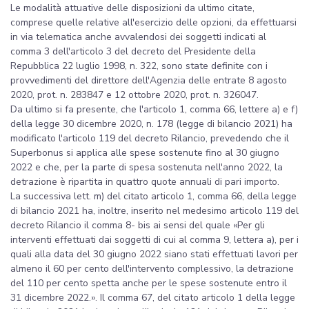
Le modalità attuative delle disposizioni da ultimo citate,
comprese quelle relative all'esercizio delle opzioni, da effettuarsi
in via telematica anche avvalendosi dei soggetti indicati al
comma 3 dell'articolo 3 del decreto del Presidente della
Repubblica 22 luglio 1998, n. 322, sono state definite con i
provvedimenti del direttore dell'Agenzia delle entrate 8 agosto
2020, prot. n. 283847 e 12 ottobre 2020, prot. n. 326047.
Da ultimo si fa presente, che l'articolo 1, comma 66, lettere a) e f)
della legge 30 dicembre 2020, n. 178 (legge di bilancio 2021) ha
modificato l'articolo 119 del decreto Rilancio, prevedendo che il
Superbonus si applica alle spese sostenute fino al 30 giugno
2022 e che, per la parte di spesa sostenuta nell'anno 2022, la
detrazione è ripartita in quattro quote annuali di pari importo.
La successiva lett. m) del citato articolo 1, comma 66, della legge
di bilancio 2021 ha, inoltre, inserito nel medesimo articolo 119 del
decreto Rilancio il comma 8- bis ai sensi del quale «Per gli
interventi effettuati dai soggetti di cui al comma 9, lettera a), per i
quali alla data del 30 giugno 2022 siano stati effettuati lavori per
almeno il 60 per cento dell'intervento complessivo, la detrazione
del 110 per cento spetta anche per le spese sostenute entro il
31 dicembre 2022.». Il comma 67, del citato articolo 1 della legge