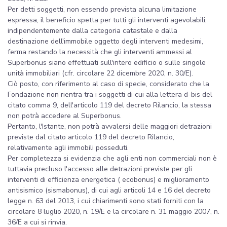
Per detti soggetti, non essendo prevista alcuna limitazione
espressa, il beneficio spetta per tutti gli interventi agevolabili,
indipendentemente dalla categoria catastale e dalla
destinazione dell'immobile oggetto degli interventi medesimi,
ferma restando la necessità che gli interventi ammessi al
Superbonus siano effettuati sull'intero edificio o sulle singole
unità immobiliari (cfr. circolare 22 dicembre 2020, n. 30/E).
Ciò posto, con riferimento al caso di specie, considerato che la
Fondazione non rientra tra i soggetti di cui alla lettera d-bis del
citato comma 9, dell'articolo 119 del decreto Rilancio, la stessa
non potrà accedere al Superbonus.
Pertanto, l'Istante, non potrà avvalersi delle maggiori detrazioni
previste dal citato articolo 119 del decreto Rilancio,
relativamente agli immobili posseduti.
Per completezza si evidenzia che agli enti non commerciali non è
tuttavia precluso l'accesso alle detrazioni previste per gli
interventi di efficienza energetica ( ecobonus) e miglioramento
antisismico (sismabonus), di cui agli articoli 14 e 16 del decreto
legge n. 63 del 2013, i cui chiarimenti sono stati forniti con la
circolare 8 luglio 2020, n. 19/E e la circolare n. 31 maggio 2007, n.
36/E a cui si rinvia.