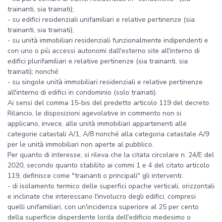
trainanti, sia trainati);
- su edifici residenziali unifamiliari e relative pertinenze (sia
trainanti, sia trainati);
- su unità immobiliari residenziali funzionalmente indipendenti e
con uno o più accessi autonomi dall'esterno site all'interno di
edifici plurifamiliari e relative pertinenze (sia trainanti, sia
trainati); nonché
- su singole unità immobiliari residenziali e relative pertinenze
all'interno di edifici in condominio (solo trainati).
Ai sensi del comma 15-bis del predetto articolo 119 del decreto
Rilancio, le disposizioni agevolative in commento non si
applicano, invece, alle unità immobiliari appartenenti alle
categorie catastali A/1, A/8 nonché alla categoria catastale A/9
per le unità immobiliari non aperte al pubblico.
Per quanto di interesse, si rileva che la citata circolare n. 24/E del
2020, secondo quanto stabilito ai commi 1 e 4 del citato articolo
119, definisce come "trainanti o principali" gli interventi:
- di isolamento termico delle superfici opache verticali, orizzontali
e inclinate che interessano l'involucro degli edifici, compresi
quelli unifamiliari, con un'incidenza superiore al 25 per cento
della superficie disperdente lorda dell'edificio medesimo o