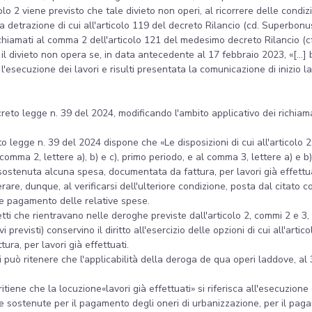
olo 2 viene previsto che tale divieto non operi, al ricorrere delle condizi
 la detrazione di cui all'articolo 119 del decreto Rilancio (cd. Superbonu
chiamati al comma 2 dell'articolo 121 del medesimo decreto Rilancio (c
e il divieto non opera se, in data antecedente al 17 febbraio 2023, «[...] b
secuzione dei lavori e risulti presentata la comunicazione di inizio lav
ecreto legge n. 39 del 2024, modificando l'ambito applicativo dei richiam
eto legge n. 39 del 2024 dispone che «Le disposizioni di cui all'articolo 
omma 2, lettere a), b) e c), primo periodo, e al comma 3, lettere a) e b)
sostenuta alcuna spesa, documentata da fattura, per lavori già effettua
are, dunque, al verificarsi dell'ulteriore condizione, posta dal citato
te pagamento delle relative spese.
etti che rientravano nelle deroghe previste dall'articolo 2, commi 2 e 3
previsti) conservino il diritto all'esercizio delle opzioni di cui all'ar
ra, per lavori già effettuati.
i può ritenere che l'applicabilità della deroga de qua operi laddove, a
ritiene che la locuzione«lavori già effettuati» si riferisca all'esecuzione
le sostenute per il pagamento degli oneri di urbanizzazione, per il pa