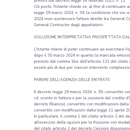
previsti dal decreto legge 16 febbraio 2023, n. 11.
Ciò posto, l'Istante chiede se, al fine di continuar
legge 29 marzo 2024, n. 39, la condizione che sia «
2024,«non esistessero fatture dirette tra General Con
General Contractor dagli appaltatori».
SOLUZIONE INTERPRETATIVA PROSPETTATA DA
L'Istante ritiene di poter continuare ad esercitare l
dopo il 30 marzo 2024 in quanto la mancata emissio
previsto dal comma 1bis dell'articolo 121 del citato
essere più di due per ciascun intervento complessivo
PARERE DELL'AGENZIA DELLE ENTRATE
Il decreto legge 29 marzo 2024, n. 39, convertito con 
cd. sconto in fattura o per la cessione del credito d
decreto Rilancio), convertito con modificazioni dalla
convertito con modificazioni dalla legge 11 aprile 20
In particolare, il comma 1 del citato articolo 2 del 
all'esercizio delle opzioni per la fruizione con moda
del citato articolo 2 del decreto Cessioni dispongono