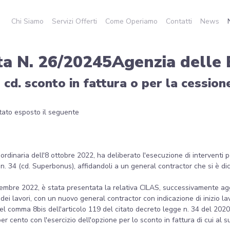
Chi Siamo
Servizi Offerti
Come Operiamo
Contatti
News
ta N. 26/20245Agenzia delle 
l cd. sconto in fattura o per la cessio
 stato esposto il seguente
rdinaria dell'8 ottobre 2022, ha deliberato l'esecuzione di interventi pe
. 34 (cd. Superbonus), affidandoli a un general contractor che si è dich
ovembre 2022, è stata presentata la relativa CILAS, successivamente ag
dei lavori, con un nuovo general contractor con indicazione di inizio l
i del comma 8bis dell'articolo 119 del citato decreto legge n. 34 del 20
r cento con l'esercizio dell'opzione per lo sconto in fattura di cui al s