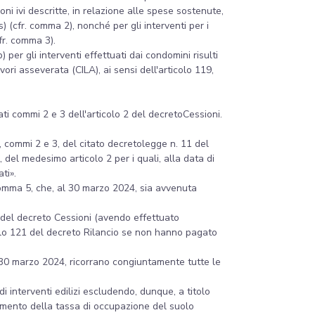
oni ivi descritte, in relazione alle spese sostenute,
s) (cfr. comma 2), nonché per gli interventi per i
fr. comma 3).
) per gli interventi effettuati dai condomini risulti
ori asseverata (CILA), ai sensi dell'articolo 119,
ati commi 2 e 3 dell'articolo 2 del decretoCessioni.
2, commi 2 e 3, del citato decretolegge n. 11 del
, del medesimo articolo 2 per i quali, alla data di
ti».
 comma 5, che, al 30 marzo 2024, sia avvenuta
, del decreto Cessioni (avendo effettuato
ticolo 121 del decreto Rilancio se non hanno pagato
l 30 marzo 2024, ricorrano congiuntamente tutte le
 di interventi edilizi escludendo, dunque, a titolo
gamento della tassa di occupazione del suolo