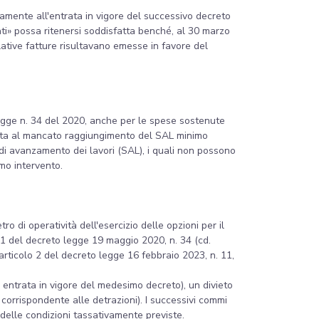
vamente all'entrata in vigore del successivo decreto
ti» possa ritenersi soddisfatta benché, al 30 marzo
elative fatture risultavano emesse in favore del
o legge n. 34 del 2020, anche per le spese sostenute
vuta al mancato raggiungimento del SAL minimo
 di avanzamento dei lavori (SAL), i quali non possono
mo intervento.
o di operatività dell'esercizio delle opzioni per il
121 del decreto legge 19 maggio 2020, n. 34 (cd.
'articolo 2 del decreto legge 16 febbraio 2023, n. 11,
i entrata in vigore del medesimo decreto), un divieto
o corrispondente alle detrazioni). I successivi commi
 delle condizioni tassativamente previste.