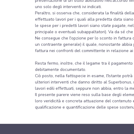
presentazione di un titolo abilitativo nell'accordo 
uno solo degli interventi ivi indicati.
Peraltro, si osserva che, considerata la finalità dell
effettuato lavori per i quali alla predetta data sia
le spese per i predetti lavori siano state pagate, ne
principale o eventuali subappaltatori). Va da sé che
Ne consegue che l'opzione per lo sconto in fattura 
un contraente generale) il quale, nonostante abbia 
fattura nei confronti del committente in relazione ai 
Resta fermo, inoltre, che il legame tra il pagamento 
debitamente documentato.
Ciò posto, nella fattispecie in esame, l'Istante potrà
ulteriori interventi che danno diritto al Superbonus
lavori edili effettuati, seppure non abbia, entro la
Il presente parere viene reso sulla base degli elemen
loro veridicità e concreta attuazione del contenuto e
qualificazione e quantificazione delle spese sostenu