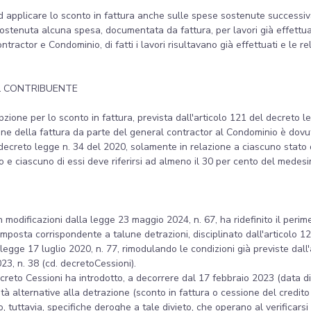
e ad applicare lo sconto in fattura anche sulle spese sostenute successi
sostenuta alcuna spesa, documentata da fattura, per lavori già effettua
tractor e Condominio, di fatti i lavori risultavano già effettuati e le r
L CONTRIBUENTE
'opzione per lo sconto in fattura, prevista dall'articolo 121 del decret
ne della fattura da parte del general contractor al Condominio è do
 decreto legge n. 34 del 2020, solamente in relazione a ciascuno stato
 e ciascuno di essi deve riferirsi ad almeno il 30 per cento del medesi
modificazioni dalla legge 23 maggio 2024, n. 67, ha ridefinito il perimetr
'imposta corrispondente a talune detrazioni, disciplinato dall'articolo 
 legge 17 luglio 2020, n. 77, rimodulando le condizioni già previste dall
23, n. 38 (cd. decretoCessioni).
decreto Cessioni ha introdotto, a decorrere dal 17 febbraio 2023 (data d
lità alternative alla detrazione (sconto in fattura o cessione del credit
, tuttavia, specifiche deroghe a tale divieto, che operano al verificarsi