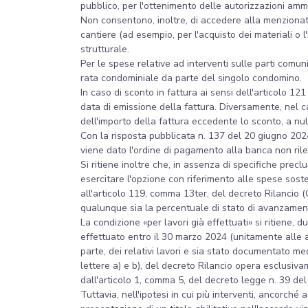
pubblico, per l'ottenimento delle autorizzazioni ammi
Non consentono, inoltre, di accedere alla menzionata 
cantiere (ad esempio, per l'acquisto dei materiali o 
strutturale.
Per le spese relative ad interventi sulle parti comun
rata condominiale da parte del singolo condomino.
In caso di sconto in fattura ai sensi dell'articolo 12
data di emissione della fattura. Diversamente, nel c
dell'importo della fattura eccedente lo sconto, a nul
Con la risposta pubblicata n. 137 del 20 giugno 202
viene dato l'ordine di pagamento alla banca non rile
Si ritiene inoltre che, in assenza di specifiche prec
esercitare l'opzione con riferimento alle spese soste
all'articolo 119, comma 13ter, del decreto Rilancio (CI
qualunque sia la percentuale di stato di avanzament
La condizione «per lavori già effettuati» si ritiene,
effettuato entro il 30 marzo 2024 (unitamente alle al
parte, dei relativi lavori e sia stato documentato me
lettere a) e b), del decreto Rilancio opera esclusiva
dall'articolo 1, comma 5, del decreto legge n. 39 del 2
Tuttavia, nell'ipotesi in cui più interventi, ancorché 