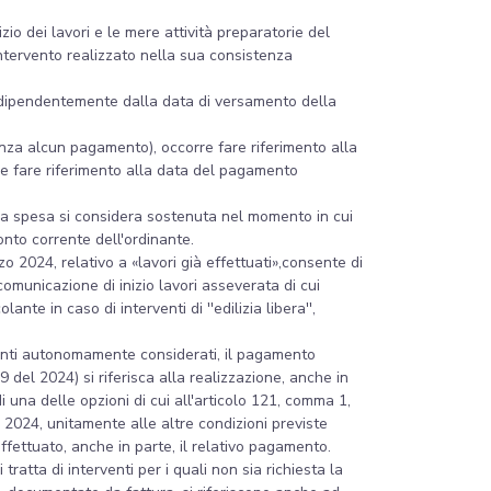
io dei lavori e le mere attività preparatorie del
 intervento realizzato nella sua consistenza
, indipendentemente dalla data di versamento della
 senza alcun pagamento), occorre fare riferimento alla
rre fare riferimento alla data del pagamento
 la spesa si considera sostenuta nel momento in cui
onto corrente dell'ordinante.
o 2024, relativo a «lavori già effettuati»,consente di
comunicazione di inizio lavori asseverata di cui
nte in caso di interventi di ''edilizia libera'',
erventi autonomamente considerati, il pagamento
 del 2024) si riferisca alla realizzazione, anche in
 una delle opzioni di cui all'articolo 121, comma 1,
o 2024, unitamente alle altre condizioni previste
 effettuato, anche in parte, il relativo pagamento.
tratta di interventi per i quali non sia richiesta la