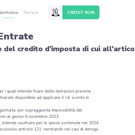
CREDIT RUN
Normativa
Tecnica
Entrate
ne del credito d'imposta di cui all'art
r i quali intende fruire delle detrazioni previste
iarato disponibile ad applicare il cd. sconto in
giornata, per sopraggiunta impossibilità del
avori al giorno 6 novembre 2023.
20, intende usufruire per le spese sostenute nel 2024
uccessivo articolo 121, rientrando nei casi di deroga