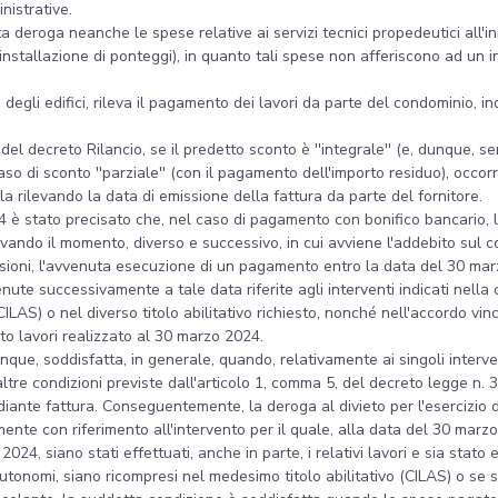
nistrative.
deroga neanche le spese relative ai servizi tecnici propedeutici all'iniz
l'installazione di ponteggi), in quanto tali spese non afferiscono ad un
i degli edifici, rileva il pagamento dei lavori da parte del condominio
1 del decreto Rilancio, se il predetto sconto è ''integrale'' (e, dunque,
aso di sconto ''parziale'' (con il pagamento dell'importo residuo), occo
la rilevando la data di emissione della fattura da parte del fornitore.
4 è stato precisato che, nel caso di pagamento con bonifico bancario,
vando il momento, diverso e successivo, in cui avviene l'addebito sul c
lusioni, l'avvenuta esecuzione di un pagamento entro la data del 30 marz
nute successivamente a tale data riferite agli interventi indicati nella 
LAS) o nel diverso titolo abilitativo richiesto, nonché nell'accordo vincola
o lavori realizzato al 30 marzo 2024.
 dunque, soddisfatta, in generale, quando, relativamente ai singoli int
tre condizioni previste dall'articolo 1, comma 5, del decreto legge n. 39
diante fattura. Conseguentemente, la deroga al divieto per l'esercizio di
mente con riferimento all'intervento per il quale, alla data del 30 marz
024, siano stati effettuati, anche in parte, i relativi lavori e sia stato
autonomi, siano ricompresi nel medesimo titolo abilitativo (CILAS) o se si 