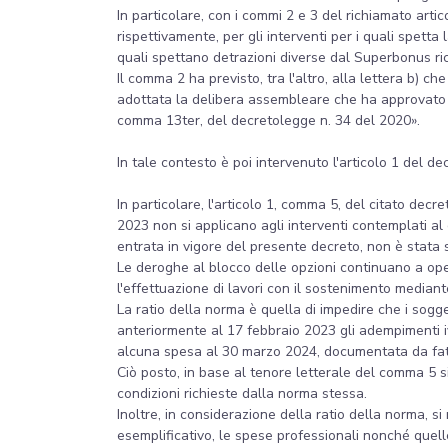
In particolare, con i commi 2 e 3 del richiamato artic
rispettivamente, per gli interventi per i quali spetta
quali spettano detrazioni diverse dal Superbonus ri
Il comma 2 ha previsto, tra l'altro, alla lettera b) ch
adottata la delibera assembleare che ha approvato l'e
comma 13ter, del decretolegge n. 34 del 2020».
In tale contesto è poi intervenuto l'articolo 1 del d
In particolare, l'articolo 1, comma 5, del citato decr
2023 non si applicano agli interventi contemplati al c
entrata in vigore del presente decreto, non è stata 
Le deroghe al blocco delle opzioni continuano a oper
l'effettuazione di lavori con il sostenimento median
La ratio della norma è quella di impedire che i sogg
anteriormente al 17 febbraio 2023 gli adempimenti ivi 
alcuna spesa al 30 marzo 2024, documentata da fattu
Ciò posto, in base al tenore letterale del comma 5 s
condizioni richieste dalla norma stessa.
Inoltre, in considerazione della ratio della norma, si 
esemplificativo, le spese professionali nonché quel