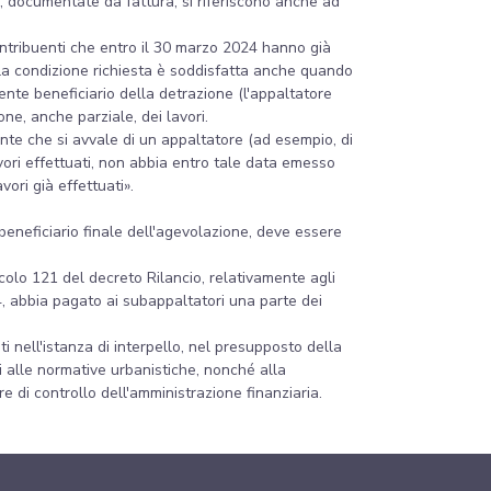
, documentate da fattura, si riferiscono anche ad
 contribuenti che entro il 30 marzo 2024 hanno già
e la condizione richiesta è soddisfatta anche quando
ente beneficiario della detrazione (l'appaltatore
e, anche parziale, dei lavori.
nte che si avvale di un appaltatore (ad esempio, di
ori effettuati, non abbia entro tale data emesso
vori già effettuati».
 beneficiario finale dell'agevolazione, deve essere
ticolo 121 del decreto Rilancio, relativamente agli
4, abbia pagato ai subappaltatori una parte dei
i nell'istanza di interpello, nel presupposto della
zi alle normative urbanistiche, nonché alla
 di controllo dell'amministrazione finanziaria.