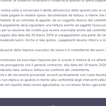
vincolante, la suddetta condizione è soddisfatta quando le spese pagate
a norma volta a conservare il diritto all'esercizio delle opzioni solo ai
no state pagate le relative spese, documentate da fattura, si ritiene ch
ll'ambito di un contratto di appalto, da un soggetto diverso dal committ
 il pagamento deve riguardare una fattura avente ad oggetto l'esecuzion
o per la cessione del credito può essere esercitata anche dal committe
pagato alla data del 30 marzo 2024 ai subappaltatori una parte dei lav
medesimi lavori. Anche in tale ipotesi, i pagamenti devono riferirsi a «la
da parte delle imprese esecutrici dei lavori e il committente dei lavori,
 continuare ad esercitare l'opzione per lo sconto in fattura di cui all'ar
, nel presupposto che il general contractor, alla data del 30 marzo 202
 medesima data, emesso fattura nei confronti del committente.
ti e dei documenti presentati, assunti acriticamente così come illustrat
 non implica un giudizio in merito alla conformità degli interventi edili
te nel rispetto della norma agevolativa, su cui rimane fermo ogni potere