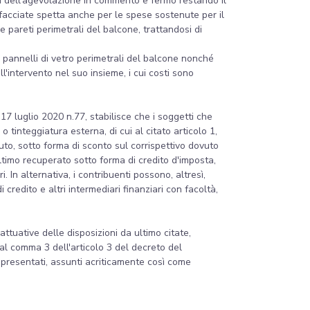
 fini dell'agevolazione in commento e fermo restando il
 facciate spetta anche per le spese sostenute per il
e pareti perimetrali del balcone, trattandosi di
i pannelli di vetro perimetrali del balcone nonché
'intervento nel suo insieme, i cui costi sono
17 luglio 2020 n.77, stabilisce che i soggetti che
o tinteggiatura esterna, di cui al citato articolo 1,
uto, sotto forma di sconto sul corrispettivo dovuto
ultimo recuperato sotto forma di credito d'imposta,
ri. In alternativa, i contribuenti possono, altresì,
 credito e altri intermediari finanziari con facoltà,
tuative delle disposizioni da ultimo citate,
 al comma 3 dell'articolo 3 del decreto del
 presentati, assunti acriticamente così come