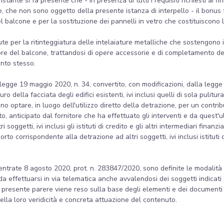
Istante si fa presente che - in presenza di tutti i requisiti richiesti ai
ne, che non sono oggetto della presente istanza di interpello - il bonus
l balcone e per la sostituzione dei pannelli in vetro che costituiscono l
ute per la ritinteggiatura delle intelaiature metalliche che sostengono 
ore del balcone, trattandosi di opere accessorie e di completamento dell
ento stesso.
 legge 19 maggio 2020, n. 34, convertito, con modificazioni, dalla legge 
della facciata degli edifici esistenti, ivi inclusi quelli di sola pulitura 
 optare, in luogo dell'utilizzo diretto della detrazione, per un contrib
o, anticipato dal fornitore che ha effettuato gli interventi e da quest'
oggetti, ivi inclusi gli istituti di credito e gli altri intermediari finanzia
to corrispondente alla detrazione ad altri soggetti, ivi inclusi istituti di
ntrate 8 agosto 2020, prot. n. 283847/2020, sono definite le modalità at
 da effettuarsi in via telematica anche avvalendosi dei soggetti indicati
l presente parere viene reso sulla base degli elementi e dei documenti
 della loro veridicità e concreta attuazione del contenuto.