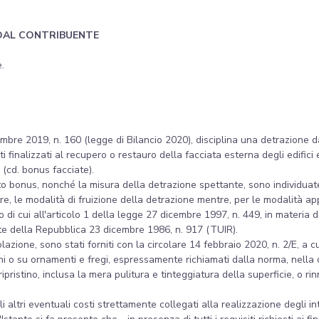
DAL CONTRIBUENTE
e.
mbre 2019, n. 160 (legge di Bilancio 2020), disciplina una detrazione d
inalizzati al recupero o restauro della facciata esterna degli edifici e
 (cd. bonus facciate).
etto bonus, nonché la misura della detrazione spettante, sono individuat
tre, le modalità di fruizione della detrazione mentre, per le modalità ap
di cui all'articolo 1 della legge 27 dicembre 1997, n. 449, in materia d
dente della Repubblica 23 dicembre 1986, n. 917 (TUIR).
lazione, sono stati forniti con la circolare 14 febbraio 2020, n. 2/E, a c
oni o su ornamenti e fregi, espressamente richiamati dalla norma, nella c
pristino, inclusa la mera pulitura e tinteggiatura della superficie, o rin
gli altri eventuali costi strettamente collegati alla realizzazione degli i