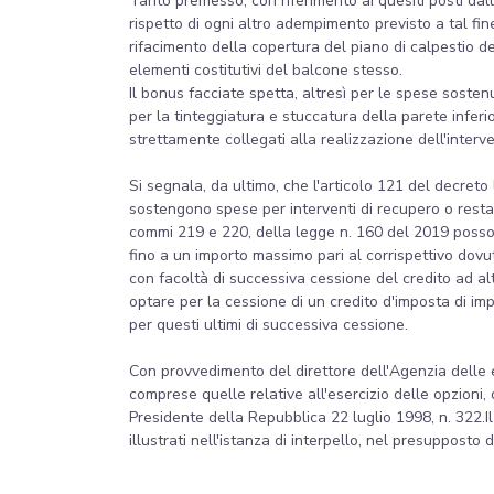
Tanto premesso, con riferimento ai quesiti posti dall'
rispetto di ogni altro adempimento previsto a tal fi
rifacimento della copertura del piano di calpestio de
elementi costitutivi del balcone stesso.
Il bonus facciate spetta, altresì per le spese sosten
per la tinteggiatura e stuccatura della parete inferi
strettamente collegati alla realizzazione dell'interv
Si segnala, da ultimo, che l'articolo 121 del decreto
sostengono spese per interventi di recupero o restauro 
commi 219 e 220, della legge n. 160 del 2019 possono
fino a un importo massimo pari al corrispettivo dovut
con facoltà di successiva cessione del credito ad altri s
optare per la cessione di un credito d'imposta di impor
per questi ultimi di successiva cessione.
Con provvedimento del direttore dell'Agenzia delle e
comprese quelle relative all'esercizio delle opzioni,
Presidente della Repubblica 22 luglio 1998, n. 322.I
illustrati nell'istanza di interpello, nel presupposto