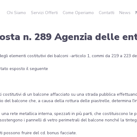
Chi Siamo
Servizi Offerti
Come Operiamo
Contatti
News
osta n. 289 Agenzia delle en
egli elementi costitutivi dei balconi -articolo 1, commi da 219 a 223 d
 stato esposto il seguente
i costitutivi di un balcone affacciato su una strada pubblica effettuan
io del balcone che, a causa della rottura delle piastrelle, determina l'i
n una rete metallica interna, spezzati in più parti, che costituiscono le 
 sostengono i pannelli di vetro perimetrali del balcone nonché la tinteg
ti possono fruire del cd. bonus facciate.