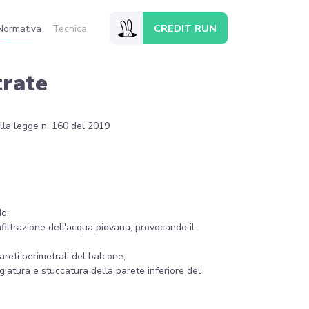
CREDIT RUN
Normativa
Tecnica
trate
ella legge n. 160 del 2019
do:
nfiltrazione dell'acqua piovana, provocando il
pareti perimetrali del balcone;
giatura e stuccatura della parete inferiore del