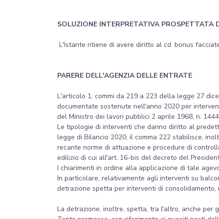
SOLUZIONE INTERPRETATIVA PROSPETTATA 
L'Istante ritiene di avere diritto al cd. bonus facciat
PARERE DELL'AGENZIA DELLE ENTRATE
L'articolo 1, commi da 219 a 223 della legge 27 dice
documentate sostenute nell'anno 2020 per interventi f
del Ministro dei lavori pubblici 2 aprile 1968, n. 1444
Le tipologie di interventi che danno diritto al pred
legge di Bilancio 2020; il comma 222 stabilisce, inol
recante norme di attuazione e procedure di controllo 
edilizio di cui all'art. 16-bis del decreto del Presi
I chiarimenti in ordine alla applicazione di tale agevo
In particolare, relativamente agli interventi su balc
detrazione spetta per interventi di consolidamento, ri
La detrazione, inoltre, spetta, tra l'altro, anche per 