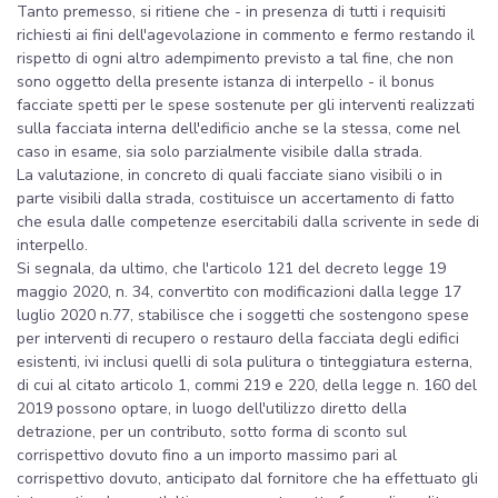
Tanto premesso, si ritiene che - in presenza di tutti i requisiti
richiesti ai fini dell'agevolazione in commento e fermo restando il
rispetto di ogni altro adempimento previsto a tal fine, che non
sono oggetto della presente istanza di interpello - il bonus
facciate spetti per le spese sostenute per gli interventi realizzati
sulla facciata interna dell'edificio anche se la stessa, come nel
caso in esame, sia solo parzialmente visibile dalla strada.
La valutazione, in concreto di quali facciate siano visibili o in
parte visibili dalla strada, costituisce un accertamento di fatto
che esula dalle competenze esercitabili dalla scrivente in sede di
interpello.
Si segnala, da ultimo, che l'articolo 121 del decreto legge 19
maggio 2020, n. 34, convertito con modificazioni dalla legge 17
luglio 2020 n.77, stabilisce che i soggetti che sostengono spese
per interventi di recupero o restauro della facciata degli edifici
esistenti, ivi inclusi quelli di sola pulitura o tinteggiatura esterna,
di cui al citato articolo 1, commi 219 e 220, della legge n. 160 del
2019 possono optare, in luogo dell'utilizzo diretto della
detrazione, per un contributo, sotto forma di sconto sul
corrispettivo dovuto fino a un importo massimo pari al
corrispettivo dovuto, anticipato dal fornitore che ha effettuato gli