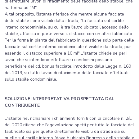
di effettuare lavori di rifacimento delle facciate dello stabile, che
ha forma ad "M".
A tal proposito, l'Istante riferisce che mentre alcune facciate
dello stabile sono visibili dalla strada, "la facciata sul cortile
interno condominiale, su cui è tra l'altro ubicato l'accesso dello
stabile, affaccia in parte verso il distacco con un altro fabbricato.
Per la forma in pianta del fabbricato in questione solo parte delle
facciate sul cortile interno condominiale è visibile da strada, pur
essendo il distacco superiore a 10 ml".L'Istante chiede se per i
lavori che si intendono effettuare i condomini possano
beneficiare del cd. bonus facciate, introdotto dalla Legge n. 160
del 2019, su tutti i lavori di rifacimento delle facciate effettuati
sullo stabile condominiale.
SOLUZIONE INTERPRETATIVA PROSPETTATA DAL
CONTRIBUENTE
L'istante nel richiamare i chiarimenti forniti con la circolare n. 2/E
del 2020 ritiene che l'agevolazione spetti per tutte le facciate del
fabbricato sia per quelle direttamente visibili da strada sia su
quelle sul cortile interno (dove è ubicato l'ingresso dello stabile e