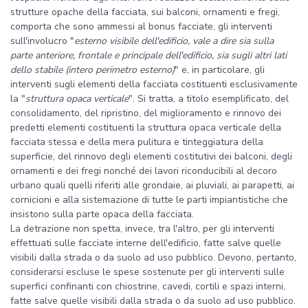
strutture opache della facciata, sui balconi, ornamenti e fregi,
comporta che sono ammessi al bonus facciate, gli interventi
sull'involucro "
esterno visibile dell'edificio, vale a dire sia sulla
parte anteriore, frontale e principale dell'edificio, sia sugli altri lati
dello stabile (intero perimetro esterno)
" e, in particolare, gli
interventi sugli elementi della facciata costituenti esclusivamente
la "
struttura opaca verticale
". Si tratta, a titolo esemplificato, del
consolidamento, del ripristino, del miglioramento e rinnovo dei
predetti elementi costituenti la struttura opaca verticale della
facciata stessa e della mera pulitura e tinteggiatura della
superficie, del rinnovo degli elementi costitutivi dei balconi, degli
ornamenti e dei fregi nonché dei lavori riconducibili al decoro
urbano quali quelli riferiti alle grondaie, ai pluviali, ai parapetti, ai
cornicioni e alla sistemazione di tutte le parti impiantistiche che
insistono sulla parte opaca della facciata.
La detrazione non spetta, invece, tra l'altro, per gli interventi
effettuati sulle facciate interne dell'edificio, fatte salve quelle
visibili dalla strada o da suolo ad uso pubblico. Devono, pertanto,
considerarsi escluse le spese sostenute per gli interventi sulle
superfici confinanti con chiostrine, cavedi, cortili e spazi interni,
fatte salve quelle visibili dalla strada o da suolo ad uso pubblico.