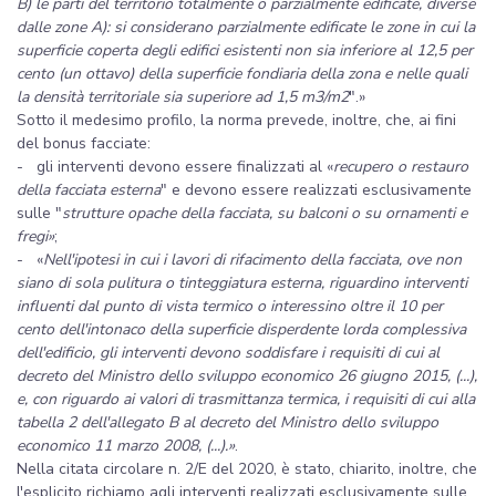
B)
le parti del territorio totalmente o parzialmente edificate, diverse
dalle zone A): si considerano parzialmente edificate le zone in cui la
superficie coperta degli edifici esistenti non sia inferiore al 12,5 per
cento (un ottavo) della superficie fondiaria della zona e nelle quali
la densità territoriale sia superiore ad 1,5 m3/m2
".»
Sotto il medesimo profilo, la norma prevede, inoltre, che, ai fini
del bonus facciate:
- gli interventi devono essere finalizzati al «
recupero o restauro
della facciata esterna
" e devono essere realizzati esclusivamente
sulle "
strutture opache della facciata, su balconi o su ornamenti e
fregi»
;
- «
Nell'ipotesi in cui i lavori di rifacimento della facciata, ove non
siano di sola pulitura o tinteggiatura esterna, riguardino interventi
influenti dal punto di vista termico o interessino oltre il 10 per
cento dell'intonaco della superficie disperdente lorda complessiva
dell'edificio, gli interventi devono soddisfare i requisiti di cui al
decreto del Ministro dello sviluppo economico 26 giugno 2015, (...),
e, con riguardo ai valori di trasmittanza termica, i requisiti di cui alla
tabella 2 dell'allegato B al decreto del Ministro dello sviluppo
economico 11 marzo 2008, (...).»
.
Nella citata circolare n. 2/E del 2020, è stato, chiarito, inoltre, che
l'esplicito richiamo agli interventi realizzati esclusivamente sulle