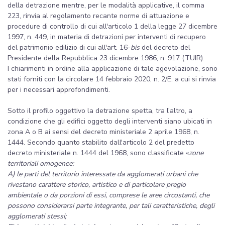
della detrazione mentre, per le modalità applicative, il comma
223, rinvia al regolamento recante norme di attuazione e
procedure di controllo di cui all'articolo 1 della legge 27 dicembre
1997, n. 449, in materia di detrazioni per interventi di recupero
del patrimonio edilizio di cui all'art. 16-
bis
del decreto del
Presidente della Repubblica 23 dicembre 1986, n. 917 (TUIR).
I chiarimenti in ordine alla applicazione di tale agevolazione, sono
stati forniti con la circolare 14 febbraio 2020, n. 2/E, a cui si rinvia
per i necessari approfondimenti.
Sotto il profilo oggettivo la detrazione spetta, tra l'altro, a
condizione che gli edifici oggetto degli interventi siano ubicati in
zona A o B ai sensi del decreto ministeriale 2 aprile 1968, n.
1444. Secondo quanto stabilito dall'articolo 2 del predetto
decreto ministeriale n. 1444 del 1968, sono classificate «
zone
territoriali omogenee:
A)
le parti del territorio interessate da agglomerati urbani che
rivestano carattere storico, artistico e di particolare pregio
ambientale o da porzioni di essi, comprese le aree circostanti, che
possono considerarsi parte integrante, per tali caratteristiche, degli
agglomerati stessi;