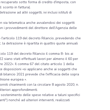
o recuperato sotto forma di credito d'imposta, con
cd. sconto in fattura).
razione ad altri soggetti, ivi inclusi istituti di
i in via telematica anche avvalendosi dei soggetti
on i provvedimenti del direttore dell'Agenzia delle
o l'articolo 119 del decreto Rilancio, prevedendo che
 la detrazione è ripartita in quattro quote annuali
icolo 119 del decreto Rilancio il comma 8- bis ai
22 siano stati effettuati lavori per almeno il 60 per
e 2022». Il comma 67 del citato articolo 1 della
te disposizioni «si applicano anche ai soggetti che
 di bilancio 2021 prevede che l'efficacia delle sopra
'Unione europea ».
orniti chiarimenti con la circolare 8 agosto 2020, n.
ulteriori approfondimenti.
 sostenimento delle spese relative a taluni specifici
anti") nonché ad ulteriori interventi, realizzati