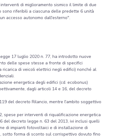
 interventi di miglioramento sismico il limite di due
sono riferibili a ciascuna delle predette 6 unità
no un accesso autonomo dall'esterno".
 legge 17 luglio 2020 n. 77, ha introdotto nuove
to delle spese stesse a fronte di specifici
 ricarica di veicoli elettrici negli edifici) nonché al
denziali.
icazione energetica degli edifici (cd. ecobonus)
pettivamente, dagli articoli 14 e 16, del decreto
o 119 del decreto Rilancio, mentre l'ambito soggettivo
, spese per interventi di riqualificazione energetica
 16 del decreto legge n. 63 del 2013, ivi inclusi quelli
 di impianti fotovoltaici e di installazione di
o, sotto forma di sconto sul corrispettivo dovuto fino