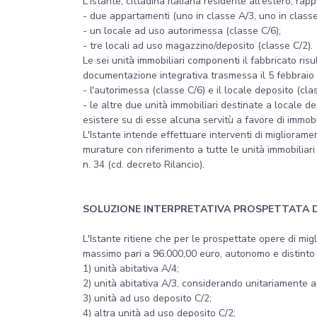
L'Istante, cittadina italiana residente all'estero, 
- due appartamenti (uno in classe A/3, uno in classe
- un locale ad uso autorimessa (classe C/6);
- tre locali ad uso magazzino/deposito (classe C/2).
Le sei unità immobiliari componenti il fabbricato 
documentazione integrativa trasmessa il 5 febbraio
- l'autorimessa (classe C/6) e il locale deposito (cl
- le altre due unità immobiliari destinate a locale 
esistere su di esse alcuna servitù a favore di immobil
L'Istante intende effettuare interventi di migliorame
murature con riferimento a tutte le unità immobiliar
n. 34 (cd. decreto Rilancio).
SOLUZIONE INTERPRETATIVA PROSPETTATA 
L'Istante ritiene che per le prospettate opere di mig
massimo pari a 96.000,00 euro, autonomo e distinto p
1) unità abitativa A/4;
2) unità abitativa A/3, considerando unitariamente an
3) unità ad uso deposito C/2;
4) altra unità ad uso deposito C/2;