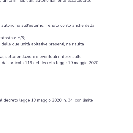
nti unità immobiliari, autonomamente accatastate:
o autonomo sull'esterno. Tenuto conto anche della
catastale A/3;
delle due unità abitative presenti, né risulta
i, sottofondazioni e eventuali rinforzi sulle
ta dall'articolo 119 del decreto legge 19 maggio 2020
del decreto legge 19 maggio 2020, n. 34, con limite