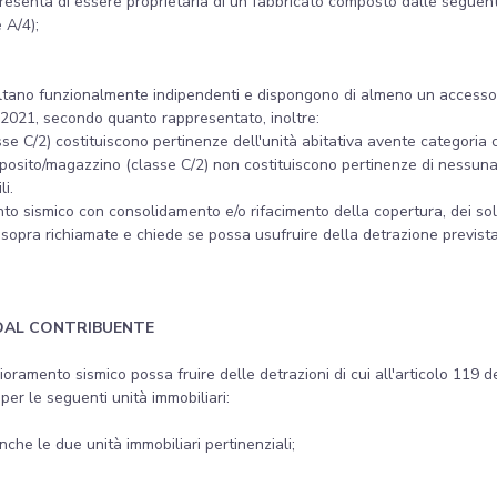
rappresenta di essere proprietaria di un fabbricato composto dalle segue
 A/4);
risultano funzionalmente indipendenti e dispongono di almeno un access
 2021, secondo quanto rappresentato, inoltre:
asse C/2) costituiscono pertinenze dell'unità abitativa avente categoria 
deposito/magazzino (classe C/2) non costituiscono pertinenze di nessuna 
i.
nto sismico con consolidamento e/o rifacimento della copertura, dei sola
i sopra richiamate e chiede se possa usufruire della detrazione previs
DAL CONTRIBUENTE
lioramento sismico possa fruire delle detrazioni di cui all'articolo 119 
er le seguenti unità immobiliari:
che le due unità immobiliari pertinenziali;