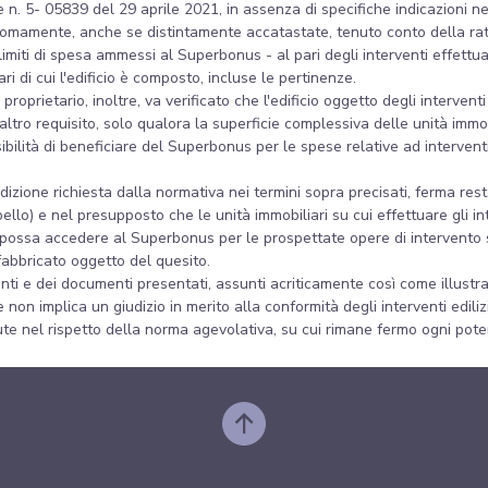
 n. 5- 05839 del 29 aprile 2021, in assenza di specifiche indicazioni nel
mamente, anche se distintamente accatastate, tenuto conto della ratio
imiti di spesa ammessi al Superbonus - al pari degli interventi effettuat
i di cui l'edificio è composto, incluse le pertinenze.
roprietario, inoltre, va verificato che l'edificio oggetto degli intervent
altro requisito, solo qualora la superficie complessiva delle unità immob
bilità di beneficiare del Superbonus per le spese relative ad interventi 
ndizione richiesta dalla normativa nei termini sopra precisati, ferma re
ello) e nel presupposto che le unità immobiliari su cui effettuare gli i
icio possa accedere al Superbonus per le prospettate opere di intervento
 fabbricato oggetto del quesito.
ti e dei documenti presentati, assunti acriticamente così come illustrat
 non implica un giudizio in merito alla conformità degli interventi edili
te nel rispetto della norma agevolativa, su cui rimane fermo ogni potere