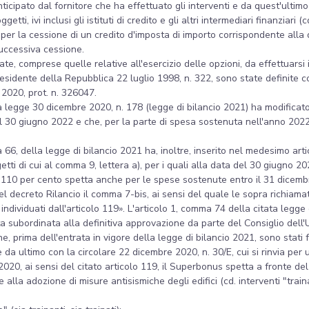
ticipato dal fornitore che ha effettuato gli interventi e da quest'ultim
tti, ivi inclusi gli istituti di credito e gli altri intermediari finanziari (
 per la cessione di un credito d'imposta di importo corrispondente alla det
 successiva cessione.
tate, comprese quelle relative all'esercizio delle opzioni, da effettuars
residente della Repubblica 22 luglio 1998, n. 322, sono state definite c
 2020, prot. n. 326047.
lla legge 30 dicembre 2020, n. 178 (legge di bilancio 2021) ha modificat
l 30 giugno 2022 e che, per la parte di spesa sostenuta nell'anno 2022,
 66, della legge di bilancio 2021 ha, inoltre, inserito nel medesimo art
getti di cui al comma 9, lettera a), per i quali alla data del 30 giugno 20
 110 per cento spetta anche per le spese sostenute entro il 31 dicembr
del decreto Rilancio il comma 7-bis, ai sensi del quale le sopra richiama
individuati dall'articolo 119». L'articolo 1, comma 74 della citata legge
ta subordinata alla definitiva approvazione da parte del Consiglio dell
, prima dell'entrata in vigore della legge di bilancio 2021, sono stati f
 da ultimo con la circolare 22 dicembre 2020, n. 30/E, cui si rinvia per 
020, ai sensi del citato articolo 119, il Superbonus spetta a fronte del
e alla adozione di misure antisismiche degli edifici (cd. interventi "train