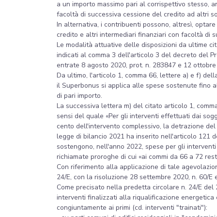
a un importo massimo pari al corrispettivo stesso, an
facoltà di successiva cessione del credito ad altri sogge
In alternativa, i contribuenti possono, altresì, optare
credito e altri intermediari finanziari con facoltà di
Le modalità attuative delle disposizioni da ultime ci
indicati al comma 3 dell'articolo 3 del decreto del P
entrate 8 agosto 2020, prot. n. 283847 e 12 ottobre
Da ultimo, l'articolo 1, comma 66, lettere a) e f) de
il Superbonus si applica alle spese sostenute fino a
di pari importo.
La successiva lettera m) del citato articolo 1, comma
sensi del quale «Per gli interventi effettuati dai sog
cento dell'intervento complessivo, la detrazione del
legge di bilancio 2021 ha inserito nell'articolo 121 
sostengono, nell'anno 2022, spese per gli interventi 
richiamate proroghe di cui «ai commi da 66 a 72 res
Con riferimento alla applicazione di tale agevolazione
24/E, con la risoluzione 28 settembre 2020, n. 60/E e
Come precisato nella predetta circolare n. 24/E del 2
interventi finalizzati alla riqualificazione energetica 
congiuntamente ai primi (cd. interventi "trainati"):