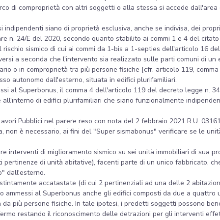
rco di comproprietà con altri soggetti o alla stessa si accede dall'area
essi indipendenti siano di proprietà esclusiva, anche se indivisa, dei propr
lare n. 24/E del 2020, secondo quanto stabilito ai commi 1 e 4 del citato 
e del rischio sismico di cui ai commi da 1-bis a 1-septies dell'articolo 16
ersi a seconda che l'intervento sia realizzato sulle parti comuni di un 
rio o in comproprietà tra più persone fisiche [cfr. articolo 119, comma 1
o autonomo dall'esterno, situata in edifici plurifamiliari.
essi al Superbonus, il comma 4 dell'articolo 119 del decreto legge n. 3
uate all'interno di edifici plurifamiliari che siano funzionalmente indipe
Lavori Pubblici nel parere reso con nota del 2 febbraio 2021 R.U. 031615
, non è necessario, ai fini del "Super sismabonus" verificare se le unità
zare interventi di miglioramento sismico su sei unità immobiliari di sua p
 pertinenze di unità abitative), facenti parte di un unico fabbricato, 
" dall'esterno.
intamente accatastate (di cui 2 pertinenziali ad una delle 2 abitazioni),
ono ammessi al Superbonus anche gli edifici composti da due a quattro u
da più persone fisiche. In tale ipotesi, i predetti soggetti possono bene
rmo restando il riconoscimento delle detrazioni per gli interventi effett