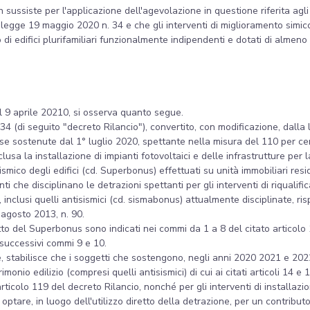
n sussiste per l'applicazione dell'agevolazione in questione riferita agli
legge 19 maggio 2020 n. 34 e che gli interventi di miglioramento simico 
no di edifici plurifamiliari funzionalmente indipendenti e dotati di alme
 il 9 aprile 20210, si osserva quanto segue.
34 (di seguito "decreto Rilancio"), convertito, con modificazione, dalla
ese sostenute dal 1° luglio 2020, spettante nella misura del 110 per cen
clusa la installazione di impianti fotovoltaici e delle infrastrutture per la
smico degli edifici (cd. Superbonus) effettuati su unità immobiliari resi
ti che disciplinano le detrazioni spettanti per gli interventi di riqualif
 inclusi quelli antisismici (cd. sismabonus) attualmente disciplinate, ris
 agosto 2013, n. 90.
ggetto del Superbonus sono indicati nei commi da 1 a 8 del citato articol
i successivi commi 9 e 10.
e, stabilisce che i soggetti che sostengono, negli anni 2020 2021 e 2022
rimonio edilizio (compresi quelli antisismici) di cui ai citati articoli 14 e
colo 119 del decreto Rilancio, nonché per gli interventi di installazione
o optare, in luogo dell'utilizzo diretto della detrazione, per un contribut