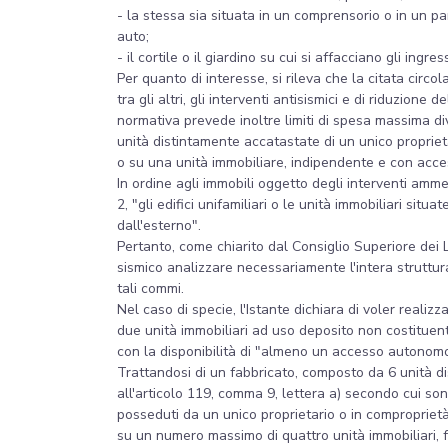
- la stessa sia situata in un comprensorio o in un pa
auto;
- il cortile o il giardino su cui si affacciano gli ingr
Per quanto di interesse, si rileva che la citata circo
tra gli altri, gli interventi antisismici e di riduzion
normativa prevede inoltre limiti di spesa massima div
unità distintamente accatastate di un unico proprieta
o su una unità immobiliare, indipendente e con access
In ordine agli immobili oggetto degli interventi amm
2, "gli edifici unifamiliari o le unità immobiliari sit
dall'esterno".
Pertanto, come chiarito dal Consiglio Superiore dei 
sismico analizzare necessariamente l'intera struttura
tali commi.
Nel caso di specie, l'Istante dichiara di voler realiz
due unità immobiliari ad uso deposito non costituenti
con la disponibilità di "almeno un accesso autonomo
Trattandosi di un fabbricato, composto da 6 unità dist
all'articolo 119, comma 9, lettera a) secondo cui s
posseduti da un unico proprietario o in comproprietà 
su un numero massimo di quattro unità immobiliari, fe