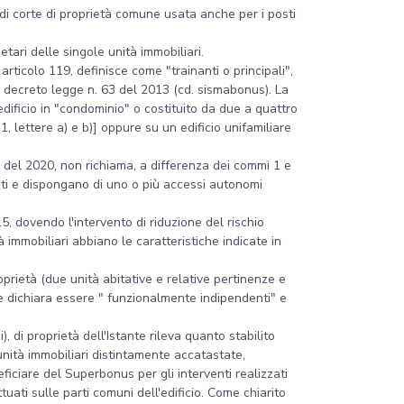
 di corte di proprietà comune usata anche per i posti
ietari delle singole unità immobiliari.
articolo 119, definisce come "trainanti o principali",
 del decreto legge n. 63 del 2013 (cd. sismabonus). La
edificio in "condominio" o costituito da due a quattro
, lettere a) e b)] oppure su un edificio unifamiliare
4 del 2020, non richiama, a differenza dei commi 1 e
ndenti e dispongano di uno o più accessi autonomi
, dovendo l'intervento di riduzione del rischio
 immobiliari abbiano le caratteristiche indicate in
roprietà (due unità abitative e relative pertinenze e
che dichiara essere " funzionalmente indipendenti" e
 di proprietà dell'Istante rileva quanto stabilito
nità immobiliari distintamente accatastate,
ficiare del Superbonus per gli interventi realizzati
uati sulle parti comuni dell'edificio. Come chiarito