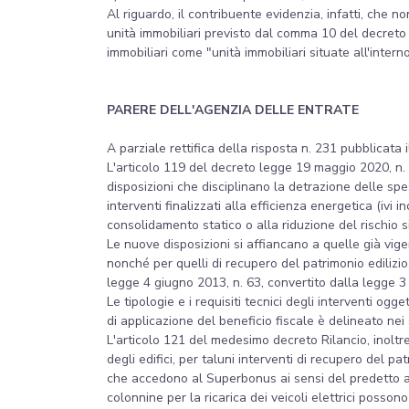
Al riguardo, il contribuente evidenzia, infatti, che no
unità immobiliari previsto dal comma 10 del decreto 
immobiliari come "unità immobiliari situate all'inter
PARERE DELL'AGENZIA DELLE ENTRATE
A parziale rettifica della risposta n. 231 pubblicata
L'articolo 119 del decreto legge 19 maggio 2020, n. 
disposizioni che disciplinano la detrazione delle sp
interventi finalizzati alla efficienza energetica (ivi in
consolidamento statico o alla riduzione del rischio si
Le nuove disposizioni si affiancano a quelle già vigen
nonché per quelli di recupero del patrimonio edilizio,
legge 4 giugno 2013, n. 63, convertito dalla legge 3
Le tipologie e i requisiti tecnici degli interventi o
di applicazione del beneficio fiscale è delineato ne
L'articolo 121 del medesimo decreto Rilancio, inoltr
degli edifici, per taluni interventi di recupero del pat
che accedono al Superbonus ai sensi del predetto arti
colonnine per la ricarica dei veicoli elettrici posson