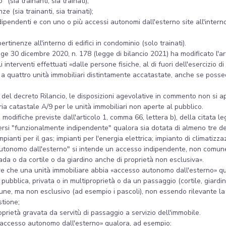
 (sia trainanti, sia trainati);
nze (sia trainanti, sia trainati);
ipendenti e con uno o più accessi autonomi dall'esterno site all'interno d
pertinenze all'interno di edifici in condominio (solo trainati).
egge 30 dicembre 2020, n. 178 (legge di bilancio 2021) ha modificato l'a
interventi effettuati «dalle persone fisiche, al di fuori dell'esercizio di
ue a quattro unità immobiliari distintamente accatastate, anche se posse
del decreto Rilancio, le disposizioni agevolative in commento non si ap
ria catastale A/9 per le unità immobiliari non aperte al pubblico.
le modifiche previste dall'articolo 1, comma 66, lettera b), della citata
ersi "funzionalmente indipendente" qualora sia dotata di almeno tre del
mpianti per il gas; impianti per l'energia elettrica; impianto di climatizz
autonomo dall'esterno" si intende un accesso indipendente, non comune 
ada o da cortile o da giardino anche di proprietà non esclusiva».
nere che una unità immobiliare abbia «accesso autonomo dall'esterno» q
pubblica, privata o in multiproprietà o da un passaggio (cortile, giardi
une, ma non esclusivo (ad esempio i pascoli), non essendo rilevante la 
stione;
roprietà gravata da servitù di passaggio a servizio dell'immobile.
a «accesso autonomo dall'esterno» qualora, ad esempio: