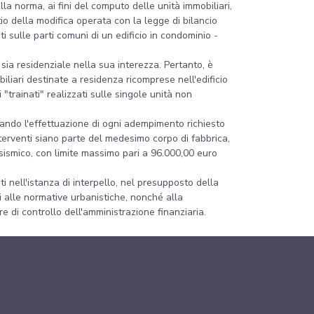
la norma, ai fini del computo delle unità immobiliari,
 della modifica operata con la legge di bilancio
i sulle parti comuni di un edificio in condominio -
i sia residenziale nella sua interezza. Pertanto, è
iliari destinate a residenza ricomprese nell'edificio
"trainati" realizzati sulle singole unità non
stando l'effettuazione di ogni adempimento richiesto
nterventi siano parte del medesimo corpo di fabbrica,
 sismico, con limite massimo pari a 96.000,00 euro
i nell'istanza di interpello, nel presupposto della
zi alle normative urbanistiche, nonché alla
 di controllo dell'amministrazione finanziaria.