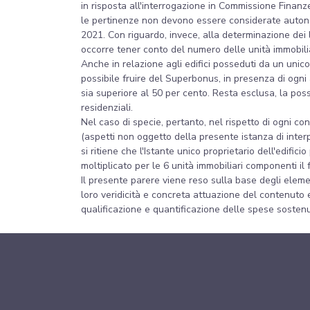
in risposta all'interrogazione in Commissione Finanze
le pertinenze non devono essere considerate autono
2021. Con riguardo, invece, alla determinazione dei l
occorre tener conto del numero delle unità immobiliar
Anche in relazione agli edifici posseduti da un unico p
possibile fruire del Superbonus, in presenza di ogni 
sia superiore al 50 per cento. Resta esclusa, la possi
residenziali.
Nel caso di specie, pertanto, nel rispetto di ogni co
(aspetti non oggetto della presente istanza di interp
si ritiene che l'Istante unico proprietario dell'edif
moltiplicato per le 6 unità immobiliari componenti il
Il presente parere viene reso sulla base degli elemen
loro veridicità e concreta attuazione del contenuto e
qualificazione e quantificazione delle spese sostenu