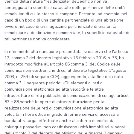
verifica della natura "residenziale" dell'edificio non va
conteggiata la superficie catastale delle pertinenze delle unità
immobiliari di cui lo stesso si compone. Pertanto, ad esempio, nel
caso di un box o di una cantina pertinenziale di una abitazione
ovvero nel caso di un magazzino pertinenziale di una unità
immobiliare a destinazione commerciale, la superficie catastale di
tali pertinenze non va considerata.
In riferimento alla questione prospettata, si osserva che l'articolo
12, comma 2,del decreto legislativo 15 febbraio 2016, n. 33, ha
introdotto modifiche all'articolo 86,comma 3, del Codice delle
comunicazioni elettroniche di cui al decreto legislativo 1°agosto
2003, n. 259 (di seguito CCE), aggiungendo, alla fine del citato
comma 3, il seguente periodo: «Gli elementi di reti di
comunicazione elettronica ad alta velocità e le altre
infrastrutture di reti pubbliche di comunicazione, di cui agli articoli
87 e 88,nonché le opere di infrastrutturazione per la
realizzazione delle reti di comunicazione elettronica ad alta
velocità in fibra ottica in grado di fornire servizi di accesso a
banda ultralarga, effettuate anche all'interno di edifici, da
chiunque posseduti, non costituiscono unità immobiliari ai sensi
dell'articolo 2 del decreto del Ministro delle finanze 2 gennaio