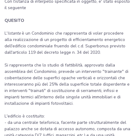
Con l'istanza di interpello specificata in oggetto, e' stato esposto
il seguente
QUESITO
L'
Istante
è un Condominio che rappresenta di voler procedere
alla realizzazione di un progetto di efficientamento energetico
dell'edificio condominiale fruendo del c.d. Superbonus previsto
dall'articolo 119 del decreto legge n. 34 del 2020.
Si rappresenta che lo studio di fattibilità, approvato dalla
assemblea del Condominio, prevede un intervento "trainante" di
coibentazione delle superfici opache verticali e orizzontali che
interesseranno più del 25% della superficie totale disperdente e
in interventi "trainati" di sostituzione di serramenti, infissi e
impianti termici all'interno delle singole unità immobiliari e di
installazione di impianti fotovoltaici.
L'edificio è costituito:
- da una centrale telefonica, facente parte strutturalmente del
palazzo anche se dotata di accesso autonomo, composta da una
unità categoria D/7 (uffici, magazzini, etc.) e da una unità