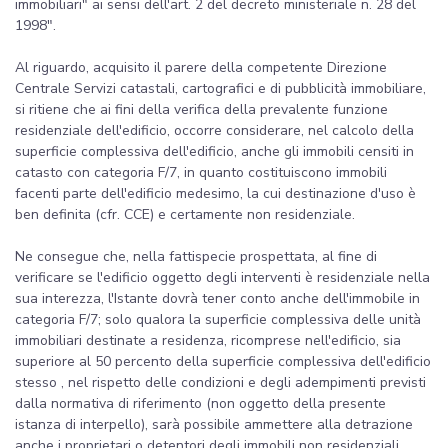
immobiliari" ai sensi dell'art. 2 del decreto ministeriale n. 28 del
1998".
Al riguardo, acquisito il parere della competente Direzione
Centrale Servizi catastali, cartografici e di pubblicità immobiliare,
si ritiene che ai fini della verifica della prevalente funzione
residenziale dell'edificio, occorre considerare, nel calcolo della
superficie complessiva dell'edificio, anche gli immobili censiti in
catasto con categoria F/7, in quanto costituiscono immobili
facenti parte dell'edificio medesimo, la cui destinazione d'uso è
ben definita (cfr. CCE) e certamente non residenziale.
Ne consegue che, nella fattispecie prospettata, al fine di
verificare se l'edificio oggetto degli interventi è residenziale nella
sua interezza, l'Istante dovrà tener conto anche dell'immobile in
categoria F/7; solo qualora la superficie complessiva delle unità
immobiliari destinate a residenza, ricomprese nell'edificio, sia
superiore al 50 percento della superficie complessiva dell'edificio
stesso , nel rispetto delle condizioni e degli adempimenti previsti
dalla normativa di riferimento (non oggetto della presente
istanza di interpello), sarà possibile ammettere alla detrazione
anche i proprietari o detentori degli immobili non residenziali,