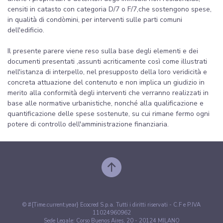
censiti in catasto con categoria D/7 o F/7,che sostengono spese,
in qualità di condòmini, per interventi sulle parti comuni
dell'edificio.
Il presente parere viene reso sulla base degli elementi e dei
documenti presentati ,assunti acriticamente così come illustrati
nell'istanza di interpello, nel presupposto della loro veridicità e
concreta attuazione del contenuto e non implica un giudizio in
merito alla conformità degli interventi che verranno realizzati in
base alle normative urbanistiche, nonché alla qualificazione e
quantificazione delle spese sostenute, su cui rimane fermo ogni
potere di controllo dell'amministrazione finanziaria.
© #{Time.current.year} Ecocred S.p.a. Tutti i diritti riservati - C.F e P.IVA
11024960962
Sede Legale: Corso Buenos Aires, 20 - 20124 MILANO