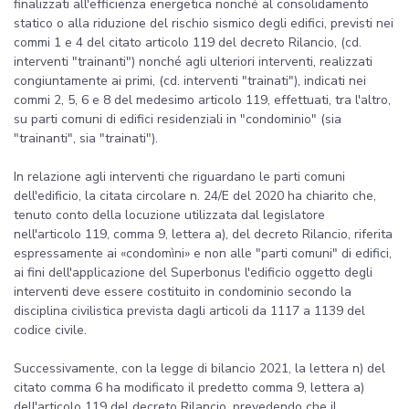
finalizzati all'efficienza energetica nonché al consolidamento
statico o alla riduzione del rischio sismico degli edifici, previsti nei
commi 1 e 4 del citato articolo 119 del decreto Rilancio, (cd.
interventi "trainanti") nonché agli ulteriori interventi, realizzati
congiuntamente ai primi, (cd. interventi "trainati"), indicati nei
commi 2, 5, 6 e 8 del medesimo articolo 119, effettuati, tra l'altro,
su parti comuni di edifici residenziali in "condominio" (sia
"trainanti", sia "trainati").
In relazione agli interventi che riguardano le parti comuni
dell'edificio, la citata circolare n. 24/E del 2020 ha chiarito che,
tenuto conto della locuzione utilizzata dal legislatore
nell'articolo 119, comma 9, lettera a), del decreto Rilancio, riferita
espressamente ai «condomìni» e non alle "parti comuni" di edifici,
ai fini dell'applicazione del Superbonus l'edificio oggetto degli
interventi deve essere costituito in condominio secondo la
disciplina civilistica prevista dagli articoli da 1117 a 1139 del
codice civile.
Successivamente, con la legge di bilancio 2021, la lettera n) del
citato comma 6 ha modificato il predetto comma 9, lettera a)
dell'articolo 119 del decreto Rilancio, prevedendo che il