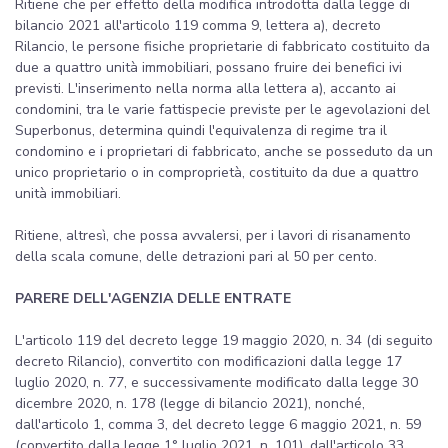
Ritiene che per effetto della modifica introdotta dalla legge di
bilancio 2021 all'articolo 119 comma 9, lettera a), decreto
Rilancio, le persone fisiche proprietarie di fabbricato costituito da
due a quattro unità immobiliari, possano fruire dei benefici ivi
previsti. L'inserimento nella norma alla lettera a), accanto ai
condomini, tra le varie fattispecie previste per le agevolazioni del
Superbonus, determina quindi l'equivalenza di regime tra il
condomino e i proprietari di fabbricato, anche se posseduto da un
unico proprietario o in comproprietà, costituito da due a quattro
unità immobiliari.
Ritiene, altresì, che possa avvalersi, per i lavori di risanamento
della scala comune, delle detrazioni pari al 50 per cento.
PARERE DELL'AGENZIA DELLE ENTRATE
L'articolo 119 del decreto legge 19 maggio 2020, n. 34 (di seguito
decreto Rilancio), convertito con modificazioni dalla legge 17
luglio 2020, n. 77, e successivamente modificato dalla legge 30
dicembre 2020, n. 178 (legge di bilancio 2021), nonché,
dall'articolo 1, comma 3, del decreto legge 6 maggio 2021, n. 59
(convertito dalla legge 1° luglio 2021, n. 101), dall'articolo 33,