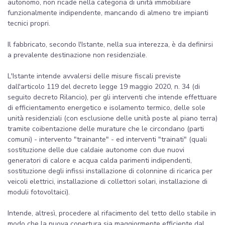
autonomo, non ricade nella categoria di unità immobiliare
funzionalmente indipendente, mancando di almeno tre impianti
tecnici propri.
Il fabbricato, secondo l'Istante, nella sua interezza, è da definirsi
a prevalente destinazione non residenziale.
L'Istante intende avvalersi delle misure fiscali previste
dall'articolo 119 del decreto legge 19 maggio 2020, n. 34 (di
seguito decreto Rilancio), per gli interventi che intende effettuare
di efficientamento energetico e isolamento termico, delle sole
unità residenziali (con esclusione delle unità poste al piano terra)
tramite coibentazione delle murature che le circondano (parti
comuni) - intervento "trainante" - ed interventi "trainati" (quali
sostituzione delle due caldaie autonome con due nuovi
generatori di calore e acqua calda parimenti indipendenti,
sostituzione degli infissi installazione di colonnine di ricarica per
veicoli elettrici, installazione di collettori solari, installazione di
moduli fotovoltaici).
Intende, altresì, procedere al rifacimento del tetto dello stabile in
modo che la nuova copertura sia maggiormente efficiente dal