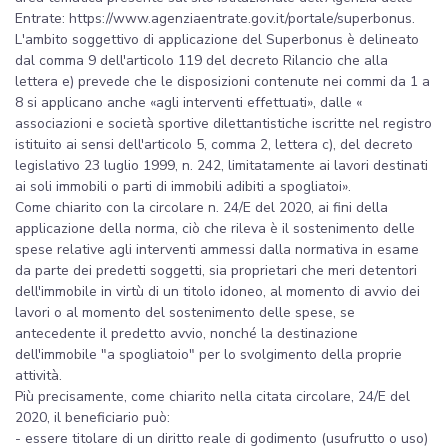
Entrate: https://www.agenziaentrate.gov.it/portale/superbonus.
L'ambito soggettivo di applicazione del Superbonus è delineato
dal comma 9 dell'articolo 119 del decreto Rilancio che alla
lettera e) prevede che le disposizioni contenute nei commi da 1 a
8 si applicano anche «agli interventi effettuati», dalle «
associazioni e società sportive dilettantistiche iscritte nel registro
istituito ai sensi dell'articolo 5, comma 2, lettera c), del decreto
legislativo 23 luglio 1999, n. 242, limitatamente ai lavori destinati
ai soli immobili o parti di immobili adibiti a spogliatoi».
Come chiarito con la circolare n. 24/E del 2020, ai fini della
applicazione della norma, ciò che rileva è il sostenimento delle
spese relative agli interventi ammessi dalla normativa in esame
da parte dei predetti soggetti, sia proprietari che meri detentori
dell'immobile in virtù di un titolo idoneo, al momento di avvio dei
lavori o al momento del sostenimento delle spese, se
antecedente il predetto avvio, nonché la destinazione
dell'immobile "a spogliatoio" per lo svolgimento della proprie
attività.
Più precisamente, come chiarito nella citata circolare, 24/E del
2020, il beneficiario può:
- essere titolare di un diritto reale di godimento (usufrutto o uso)