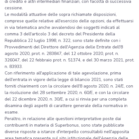
di credito e altri intermediari finanziari, con facoltà di successiva
cessione.
Le modalità attuative delle sopra richiamate disposizioni,
comprese quelle relative all'esercizio delle opzioni, da effettuarsi
in via telematica anche avvalendosi dei soggetti indicati al
comma 3 dell'articolo 3 del decreto del Presidente della
Repubblica 22 luglio 1998, n. 322, sono state definite con i
Provvedimenti del Direttore dell'Agenzia delle Entrate dell'8
agosto 2020, prot. n. 283847, del 12 ottobre 2020, prot. n.
326047, del 22 febbraio prot. n. 51374, e del 30 marzo 2021, prot.
n. 83933.
Con riferimento all'applicazione di tale agevolazione, prima
dell'entrata in vigore della legge di bilancio 2021, sono stati
forniti chiarimenti con la circolare dell'8 agosto 2020, n. 24/E, con
la risoluzione del 28 settembre 2020, n. 60/E, e con la circolare
del 22 dicembre 2020, n. 30/E, a cui si rinvia per una completa
disamina degli aspetti di carattere generale della normativa in
esame.
Peraltro, in relazione alle questioni interpretative poste dai
contribuenti in materia di Superbonus, sono state pubblicate
diverse risposte a istanze d'interpello consultabili nell'apposita
area tematica presente sul sito istituzionale dell'Agenzia delle