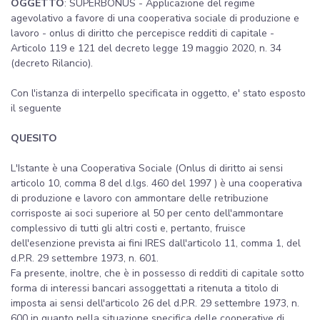
OGGETTO
: SUPERBONUS - Applicazione del regime
agevolativo a favore di una cooperativa sociale di produzione e
lavoro - onlus di diritto che percepisce redditi di capitale -
Articolo 119 e 121 del decreto legge 19 maggio 2020, n. 34
(decreto Rilancio).
Con l'istanza di interpello specificata in oggetto, e' stato esposto
il seguente
QUESITO
L'Istante è una Cooperativa Sociale (Onlus di diritto ai sensi
articolo 10, comma 8 del d.lgs. 460 del 1997 ) è una cooperativa
di produzione e lavoro con ammontare delle retribuzione
corrisposte ai soci superiore al 50 per cento dell'ammontare
complessivo di tutti gli altri costi e, pertanto, fruisce
dell'esenzione prevista ai fini IRES dall'articolo 11, comma 1, del
d.P.R. 29 settembre 1973, n. 601.
Fa presente, inoltre, che è in possesso di redditi di capitale sotto
forma di interessi bancari assoggettati a ritenuta a titolo di
imposta ai sensi dell'articolo 26 del d.P.R. 29 settembre 1973, n.
600 in quanto nella situazione specifica delle cooperative di