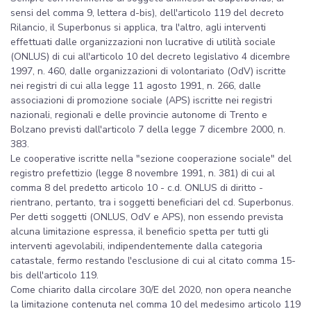
sensi del comma 9, lettera d-bis), dell'articolo 119 del decreto
Rilancio, il Superbonus si applica, tra l'altro, agli interventi
effettuati dalle organizzazioni non lucrative di utilità sociale
(ONLUS) di cui all'articolo 10 del decreto legislativo 4 dicembre
1997, n. 460, dalle organizzazioni di volontariato (OdV) iscritte
nei registri di cui alla legge 11 agosto 1991, n. 266, dalle
associazioni di promozione sociale (APS) iscritte nei registri
nazionali, regionali e delle provincie autonome di Trento e
Bolzano previsti dall'articolo 7 della legge 7 dicembre 2000, n.
383.
Le cooperative iscritte nella "sezione cooperazione sociale" del
registro prefettizio (legge 8 novembre 1991, n. 381) di cui al
comma 8 del predetto articolo 10 - c.d. ONLUS di diritto -
rientrano, pertanto, tra i soggetti beneficiari del cd. Superbonus.
Per detti soggetti (ONLUS, OdV e APS), non essendo prevista
alcuna limitazione espressa, il beneficio spetta per tutti gli
interventi agevolabili, indipendentemente dalla categoria
catastale, fermo restando l'esclusione di cui al citato comma 15-
bis dell'articolo 119.
Come chiarito dalla circolare 30/E del 2020, non opera neanche
la limitazione contenuta nel comma 10 del medesimo articolo 119