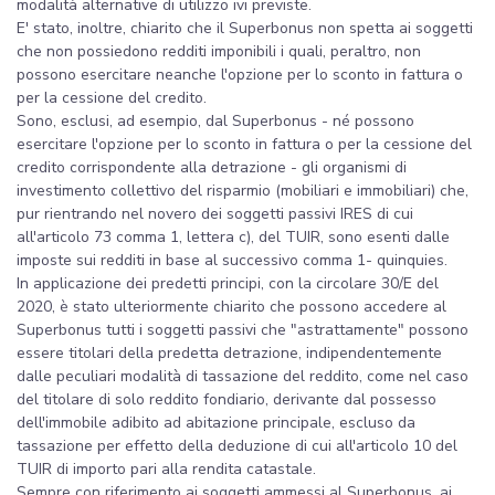
modalità alternative di utilizzo ivi previste.
E' stato, inoltre, chiarito che il Superbonus non spetta ai soggetti
che non possiedono redditi imponibili i quali, peraltro, non
possono esercitare neanche l'opzione per lo sconto in fattura o
per la cessione del credito.
Sono, esclusi, ad esempio, dal Superbonus - né possono
esercitare l'opzione per lo sconto in fattura o per la cessione del
credito corrispondente alla detrazione - gli organismi di
investimento collettivo del risparmio (mobiliari e immobiliari) che,
pur rientrando nel novero dei soggetti passivi IRES di cui
all'articolo 73 comma 1, lettera c), del TUIR, sono esenti dalle
imposte sui redditi in base al successivo comma 1- quinquies.
In applicazione dei predetti principi, con la circolare 30/E del
2020, è stato ulteriormente chiarito che possono accedere al
Superbonus tutti i soggetti passivi che "astrattamente" possono
essere titolari della predetta detrazione, indipendentemente
dalle peculiari modalità di tassazione del reddito, come nel caso
del titolare di solo reddito fondiario, derivante dal possesso
dell'immobile adibito ad abitazione principale, escluso da
tassazione per effetto della deduzione di cui all'articolo 10 del
TUIR di importo pari alla rendita catastale.
Sempre con riferimento ai soggetti ammessi al Superbonus, ai