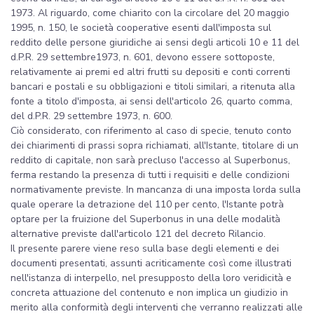
1973. Al riguardo, come chiarito con la circolare del 20 maggio
1995, n. 150, le società cooperative esenti dall'imposta sul
reddito delle persone giuridiche ai sensi degli articoli 10 e 11 del
d.P.R. 29 settembre1973, n. 601, devono essere sottoposte,
relativamente ai premi ed altri frutti su depositi e conti correnti
bancari e postali e su obbligazioni e titoli similari, a ritenuta alla
fonte a titolo d'imposta, ai sensi dell'articolo 26, quarto comma,
del d.P.R. 29 settembre 1973, n. 600.
Ciò considerato, con riferimento al caso di specie, tenuto conto
dei chiarimenti di prassi sopra richiamati, all'Istante, titolare di un
reddito di capitale, non sarà precluso l'accesso al Superbonus,
ferma restando la presenza di tutti i requisiti e delle condizioni
normativamente previste. In mancanza di una imposta lorda sulla
quale operare la detrazione del 110 per cento, l'Istante potrà
optare per la fruizione del Superbonus in una delle modalità
alternative previste dall'articolo 121 del decreto Rilancio.
Il presente parere viene reso sulla base degli elementi e dei
documenti presentati, assunti acriticamente così come illustrati
nell'istanza di interpello, nel presupposto della loro veridicità e
concreta attuazione del contenuto e non implica un giudizio in
merito alla conformità degli interventi che verranno realizzati alle