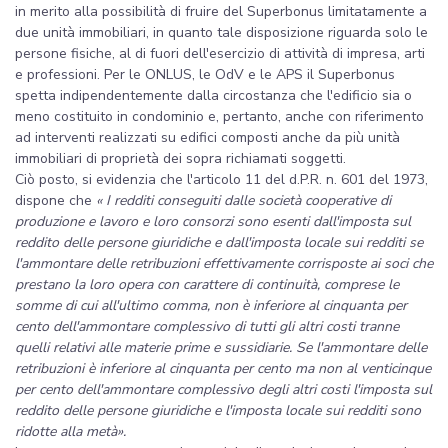
in merito alla possibilità di fruire del Superbonus limitatamente a
due unità immobiliari, in quanto tale disposizione riguarda solo le
persone fisiche, al di fuori dell'esercizio di attività di impresa, arti
e professioni. Per le ONLUS, le OdV e le APS il Superbonus
spetta indipendentemente dalla circostanza che l'edificio sia o
meno costituito in condominio e, pertanto, anche con riferimento
ad interventi realizzati su edifici composti anche da più unità
immobiliari di proprietà dei sopra richiamati soggetti.
Ciò posto, si evidenzia che l'articolo 11 del d.P.R. n. 601 del 1973,
dispone che
« I redditi conseguiti dalle società cooperative di
produzione e lavoro e loro consorzi sono esenti dall'imposta sul
reddito delle persone giuridiche e dall'imposta locale sui redditi se
l'ammontare delle retribuzioni effettivamente corrisposte ai soci che
prestano la loro opera con carattere di continuità, comprese le
somme di cui all'ultimo comma, non è inferiore al cinquanta per
cento dell'ammontare complessivo di tutti gli altri costi tranne
quelli relativi alle materie prime e sussidiarie. Se l'ammontare delle
retribuzioni è inferiore al cinquanta per cento ma non al venticinque
per cento dell'ammontare complessivo degli altri costi l'imposta sul
reddito delle persone giuridiche e l'imposta locale sui redditi sono
ridotte alla metà».