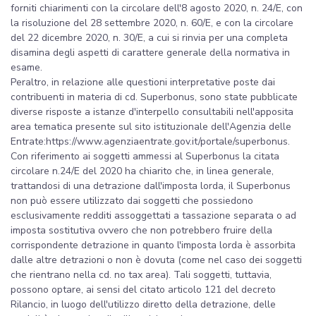
forniti chiarimenti con la circolare dell'8 agosto 2020, n. 24/E, con
la risoluzione del 28 settembre 2020, n. 60/E, e con la circolare
del 22 dicembre 2020, n. 30/E, a cui si rinvia per una completa
disamina degli aspetti di carattere generale della normativa in
esame.
Peraltro, in relazione alle questioni interpretative poste dai
contribuenti in materia di cd. Superbonus, sono state pubblicate
diverse risposte a istanze d'interpello consultabili nell'apposita
area tematica presente sul sito istituzionale dell'Agenzia delle
Entrate:https://www.agenziaentrate.gov.it/portale/superbonus.
Con riferimento ai soggetti ammessi al Superbonus la citata
circolare n.24/E del 2020 ha chiarito che, in linea generale,
trattandosi di una detrazione dall'imposta lorda, il Superbonus
non può essere utilizzato dai soggetti che possiedono
esclusivamente redditi assoggettati a tassazione separata o ad
imposta sostitutiva ovvero che non potrebbero fruire della
corrispondente detrazione in quanto l'imposta lorda è assorbita
dalle altre detrazioni o non è dovuta (come nel caso dei soggetti
che rientrano nella cd. no tax area). Tali soggetti, tuttavia,
possono optare, ai sensi del citato articolo 121 del decreto
Rilancio, in luogo dell'utilizzo diretto della detrazione, delle