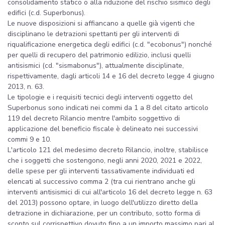
consolidamento statico o alla riduzione del rischio sismico degli
edifici (c.d. Superbonus).
Le nuove disposizioni si affiancano a quelle già vigenti che
disciplinano le detrazioni spettanti per gli interventi di
riqualificazione energetica degli edifici (c.d. "ecobonus") nonché
per quelli di recupero del patrimonio edilizio, inclusi quelli
antisismici (cd. "sismabonus"), attualmente disciplinate,
rispettivamente, dagli articoli 14 e 16 del decreto legge 4 giugno
2013, n. 63.
Le tipologie e i requisiti tecnici degli interventi oggetto del
Superbonus sono indicati nei commi da 1 a 8 del citato articolo
119 del decreto Rilancio mentre l'ambito soggettivo di
applicazione del beneficio fiscale è delineato nei successivi
commi 9 e 10.
L'articolo 121 del medesimo decreto Rilancio, inoltre, stabilisce
che i soggetti che sostengono, negli anni 2020, 2021 e 2022,
delle spese per gli interventi tassativamente individuati ed
elencati al successivo comma 2 (tra cui rientrano anche gli
interventi antisismici di cui all'articolo 16 del decreto legge n. 63
del 2013) possono optare, in luogo dell'utilizzo diretto della
detrazione in dichiarazione, per un contributo, sotto forma di
sconto sul corrispettivo dovuto fino a un importo massimo pari al