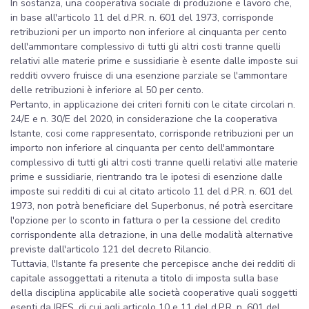
In sostanza, una cooperativa sociale di produzione e lavoro che,
in base all'articolo 11 del d.P.R. n. 601 del 1973, corrisponde
retribuzioni per un importo non inferiore al cinquanta per cento
dell'ammontare complessivo di tutti gli altri costi tranne quelli
relativi alle materie prime e sussidiarie è esente dalle imposte sui
redditi ovvero fruisce di una esenzione parziale se l'ammontare
delle retribuzioni è inferiore al 50 per cento.
Pertanto, in applicazione dei criteri forniti con le citate circolari n.
24/E e n. 30/E del 2020, in considerazione che la cooperativa
Istante, cosi come rappresentato, corrisponde retribuzioni per un
importo non inferiore al cinquanta per cento dell'ammontare
complessivo di tutti gli altri costi tranne quelli relativi alle materie
prime e sussidiarie, rientrando tra le ipotesi di esenzione dalle
imposte sui redditi di cui al citato articolo 11 del d.P.R. n. 601 del
1973, non potrà beneficiare del Superbonus, né potrà esercitare
l'opzione per lo sconto in fattura o per la cessione del credito
corrispondente alla detrazione, in una delle modalità alternative
previste dall'articolo 121 del decreto Rilancio.
Tuttavia, l'Istante fa presente che percepisce anche dei redditi di
capitale assoggettati a ritenuta a titolo di imposta sulla base
della disciplina applicabile alle società cooperative quali soggetti
esenti da IRES, di cui agli articolo 10 e 11 del d.P.R. n. 601 del