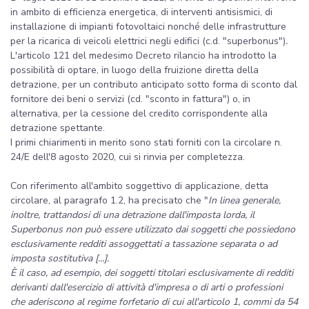
in ambito di efficienza energetica, di interventi antisismici, di
installazione di impianti fotovoltaici nonché delle infrastrutture
per la ricarica di veicoli elettrici negli edifici (c.d. "superbonus")
.
L'articolo 121 del medesimo Decreto rilancio ha introdotto la
possibilità di optare, in luogo della fruizione diretta della
detrazione, per un contributo anticipato sotto forma di sconto dal
fornitore dei beni o servizi (cd. "sconto in fattura") o, in
alternativa, per la cessione del credito corrispondente alla
detrazione spettante.
I primi chiarimenti in merito sono stati forniti con la circolare n.
24/E dell'8 agosto 2020, cui si rinvia per completezza.
Con riferimento all'ambito soggettivo di applicazione, detta
circolare, al paragrafo 1.2, ha precisato che "
In linea generale,
inoltre, trattandosi di una detrazione dall'imposta lorda, il
Superbonus non può essere utilizzato dai soggetti che possiedono
esclusivamente redditi assoggettati a tassazione separata o ad
imposta sostitutiva [...].
È il caso, ad esempio, dei soggetti titolari esclusivamente di redditi
derivanti dall'esercizio di attività d'impresa o di arti o professioni
che aderiscono al regime forfetario di cui all'articolo 1, commi da 54