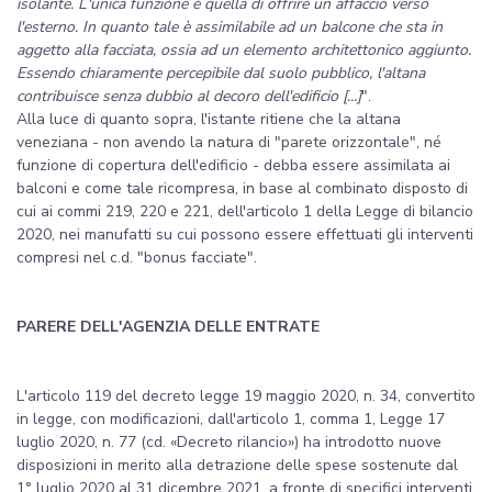
isolante. L'unica funzione è quella di offrire un affaccio verso
l'esterno. In quanto tale è assimilabile ad un balcone che sta in
aggetto alla facciata, ossia ad un elemento architettonico aggiunto.
Essendo chiaramente percepibile dal suolo pubblico, l'altana
contribuisce senza dubbio al decoro dell'edificio [...]
".
Alla luce di quanto sopra, l'istante ritiene che la altana
veneziana - non avendo la natura di "parete orizzontale", né
funzione di copertura dell'edificio - debba essere assimilata ai
balconi e come tale ricompresa, in base al combinato disposto di
cui ai commi 219, 220 e 221, dell'articolo 1 della Legge di bilancio
2020, nei manufatti su cui possono essere effettuati gli interventi
compresi nel c.d. "bonus facciate".
PARERE DELL'AGENZIA DELLE ENTRATE
L'articolo 119 del decreto legge 19 maggio 2020, n. 34, convertito
in legge, con modificazioni, dall'articolo 1, comma 1, Legge 17
luglio 2020, n. 77 (cd. «Decreto rilancio») ha introdotto nuove
disposizioni in merito alla detrazione delle spese sostenute dal
1° luglio 2020 al 31 dicembre 2021, a fronte di specifici interventi