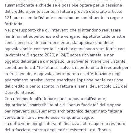
summenzionate e chiede se è possibile optare per la cessione
del credito o per lo sconto in fattura previsti dal citato articolo
121, pur essendo l'istante medesimo un contribuente in regime
forfetario.
Nel presupposto che gli interventi che si intendono realizzare
rientrino nel Superbonus e che vengano rispettate tutte le altre
condizioni previste con riferimento alla applicazione delle
agevolazioni in commento, i cui chiarimenti sono stati forniti con
la circolare 8 agosto 2020, n. 24/E sopra richiamata, e non
oggetto dell'istanza d'interpello, la scrivente ritiene che l'istante,
contribuente c.d. "forfetario", salvo il rispetto di tutti i requisiti per
la fruizione delle agevolazioni in parola e l'effettuazione degli
adempimenti previsti, potrà esercitare l'opzione per la cessione
del credito o per lo sconto in fattura ai sensi dell'articolo 121 del
Decreto rilancio.
Con riferimento all'ulteriore quesito posto dall'istante,
riguardante l'ammissibilità al c.d. "bonus facciate" delle spese
per interventi sull'elemento architettonico denominato "altana
veneziana", la scrivente osserva quanto segue.
La detrazione per gli interventi finalizzati al recupero o restauro
della facciata esterna degli edifici esistenti - c.d. "bonus