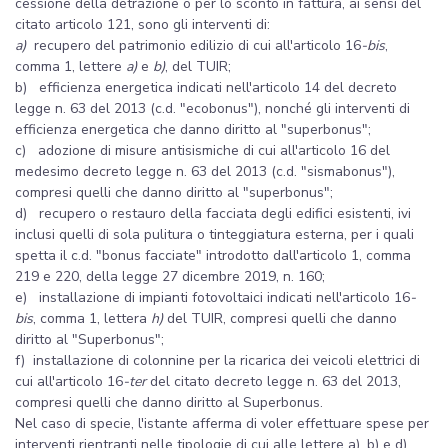
cessione della detrazione o per lo sconto in fattura, ai sensi del
citato articolo 121, sono gli interventi di:
a)
recupero del patrimonio edilizio di cui all'articolo 16
-bis
,
comma 1, lettere
a)
e
b)
, del TUIR;
b) efficienza energetica indicati nell'articolo 14 del decreto
legge n. 63 del 2013 (c.d. "ecobonus"), nonché gli interventi di
efficienza energetica che danno diritto al "superbonus";
c) adozione di misure antisismiche di cui all'articolo 16 del
medesimo decreto legge n. 63 del 2013 (c.d. "sismabonus"),
compresi quelli che danno diritto al "superbonus";
d) recupero o restauro della facciata degli edifici esistenti, ivi
inclusi quelli di sola pulitura o tinteggiatura esterna, per i quali
spetta il c.d. "bonus facciate" introdotto dall'articolo 1, comma
219 e 220, della legge 27 dicembre 2019, n. 160;
e) installazione di impianti fotovoltaici indicati nell'articolo 16
-
bis
, comma 1, lettera
h)
del TUIR, compresi quelli che danno
diritto al "Superbonus";
f) installazione di colonnine per la ricarica dei veicoli elettrici di
cui all'articolo 16
-ter
del citato decreto legge n. 63 del 2013,
compresi quelli che danno diritto al Superbonus.
Nel caso di specie, l'istante afferma di voler effettuare spese per
interventi rientranti nelle tipologie di cui alle lettere a), b) e d)