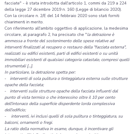
facciate" - è stata introdotta dall'articolo 1, commi da 219 a 224
della legge 27 dicembre 2019 n. 160 (Legge di bilancio 2020).
Con la circolare n. 2/E del 14 febbraio 2020 sono stati forniti
chiarimenti in merito.
Con riferimento all'ambito oggettivo di applicazione, la medesima
circolare, al paragrafo 2, ha precisato che "
la detrazione è
ammessa a fronte del sostenimento delle spese relative ad
interventi finalizzati al recupero o restauro della "facciata esterna",
realizzati su edifici esistenti, parti di edifici esistenti o su unità
immobiliari esistenti di qualsiasi categoria catastale, compresi quelli
strumentali [...].
In particolare, la detrazione spetta per:
-
interventi di sola pulitura o tinteggiatura esterna sulle strutture
opache della facciata;
-
interventi sulle strutture opache della facciata influenti dal
punto di vista termico o che interessino oltre il 10 per cento
dell'intonaco della superficie disperdente lorda complessiva
dell'edificio;
-
interventi, ivi inclusi quelli di sola pulitura o tinteggiatura, su
balconi, ornamenti o fregi.
La ratio della normativa in esame, dunque, è incentivare gli