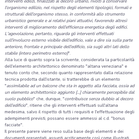
interventi edilizi, finalizzati al decoro urbano, rivolti a conservare
l'organismo edilizio, nel rispetto degli elementi tipologici, formali e
strutturali dell'organismo stesso, in conformità allo strumento
urbanistico generale e ai relativi piani attuativi, favorendo altresì
interventi di miglioramento dell'efficienza energetica degli edifici.
L'agevolazione, pertanto, riguarda gli interventi effettuati
sull'involucro esterno visibile dell'edificio, vale a dire sia sulla parte
anteriore, frontale e principale dell'edificio, sia sugli altri lati dello
stabile (intero perimetro esterno)
".
Alla luce di quanto sopra la scrivente, considerata la particolarità
dell'elemento architettonico denominato "altana veneziana" e
tenuto conto che, secondo quanto rappresentato dalla relazione
tecnica prodotta dall'istante, si tratterebbe di un elemento
"
assimilabile ad un balcone che sta in aggetto alla facciata, ossia ad
un elemento architettonico aggiunto [...] chiaramente percepibile dal
suolo pubblico
" che, dunque, "
contribuisce senza dubbio al decoro
dell'edificio
", ritiene che gli interventi effettuati sull'altana
medesima, salvo il rispetto di tutti i requisiti e l'effettuazione degli
adempimenti previsti, possano essere ammessi al c.d. "bonus
facciate".
Il presente parere viene reso sulla base degli elementi e dei
documenti presentati, assunti acriticamente così come illustrati