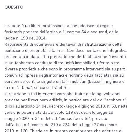
QUESITO
L'istante è un libero professionista che aderisce al regime
forfetario previsto dall'articolo 1, comma 54 e seguenti, della
legge n. 190 del 2014.
Rappresenta di voler avviare dei lavori di ristrutturazione della
abitazione di proprietà, sita in ... . Con documentazione integrativa
presentata in data ... ha precisato che detta abitazione è inserita
in un fabbricato costituito di tre unità immobiliari, riferite a tre
diverse proprietà e che sono in programma interventi sia su parti
comuni (di ripresa degli intonaci e riordino della facciata), sia su
porzioni serventi le singole unità immobiliari (balconi, ringhiere e
la c.d. "altana", su cui si dirà oltre).
In relazione a tali interventi vorrebbe fruire delle agevolazioni
previste per il recupero edilizio, in particolare del c.d. "ecobonus",
di cui all'articolo 14 del decreto- legge 4 giugno 2013, n. 63, nella
versione potenziata dall'articolo 119 del decreto legge 19
maggio 2020, n. 34 e del c.d. "bonus facciate", previsto
dall'articolo 1, commi da 219 a 224, della legge 27 dicembre
2019, n. 160. Chiede se, in quanto contribuente che aderisce al