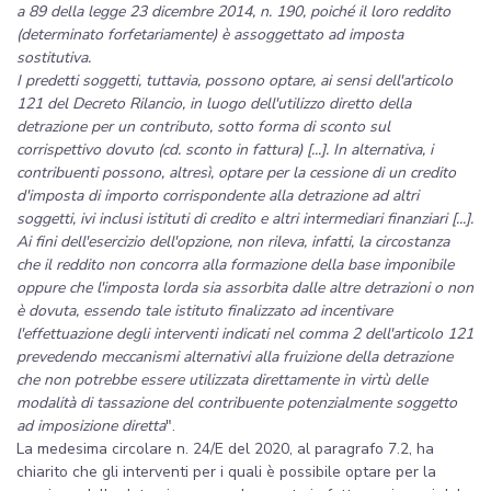
a 89 della legge 23 dicembre 2014, n. 190, poiché il loro reddito
(determinato forfetariamente) è assoggettato ad imposta
sostitutiva.
I predetti soggetti, tuttavia, possono optare, ai sensi dell'articolo
121 del Decreto Rilancio, in luogo dell'utilizzo diretto della
detrazione per un contributo, sotto forma di sconto sul
corrispettivo dovuto (cd. sconto in fattura) [...]. In alternativa, i
contribuenti possono, altresì, optare per la cessione di un credito
d'imposta di importo corrispondente alla detrazione ad altri
soggetti, ivi inclusi istituti di credito e altri intermediari finanziari [...].
Ai fini dell'esercizio dell'opzione, non rileva, infatti, la circostanza
che il reddito non concorra alla formazione della base imponibile
oppure che l'imposta lorda sia assorbita dalle altre detrazioni o non
è dovuta, essendo tale istituto finalizzato ad incentivare
l'effettuazione degli interventi indicati nel comma 2 dell'articolo 121
prevedendo meccanismi alternativi alla fruizione della detrazione
che non potrebbe essere utilizzata direttamente in virtù delle
modalità di tassazione del contribuente potenzialmente soggetto
ad imposizione diretta
".
La medesima circolare n. 24/E del 2020, al paragrafo 7.2, ha
chiarito che gli interventi per i quali è possibile optare per la