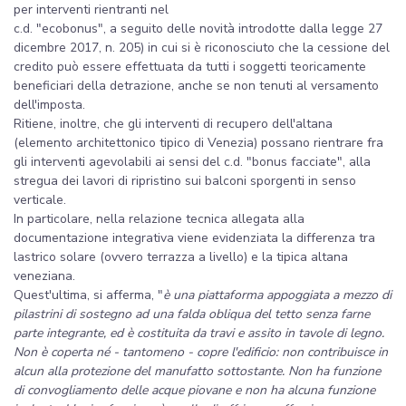
per interventi rientranti nel
c.d. "ecobonus", a seguito delle novità introdotte dalla legge 27
dicembre 2017, n. 205) in cui si è riconosciuto che la cessione del
credito può essere effettuata da tutti i soggetti teoricamente
beneficiari della detrazione, anche se non tenuti al versamento
dell'imposta.
Ritiene, inoltre, che gli interventi di recupero dell'altana
(elemento architettonico tipico di Venezia) possano rientrare fra
gli interventi agevolabili ai sensi del c.d. "bonus facciate", alla
stregua dei lavori di ripristino sui balconi sporgenti in senso
verticale.
In particolare, nella relazione tecnica allegata alla
documentazione integrativa viene evidenziata la differenza tra
lastrico solare (ovvero terrazza a livello) e la tipica altana
veneziana.
Quest'ultima, si afferma, "
è una piattaforma appoggiata a mezzo di
pilastrini di sostegno ad una falda obliqua del tetto senza farne
parte integrante, ed è costituita da travi e assito in tavole di legno.
Non è coperta né - tantomeno - copre l'edificio: non contribuisce in
alcun alla protezione del manufatto sottostante. Non ha funzione
di convogliamento delle acque piovane e non ha alcuna funzione