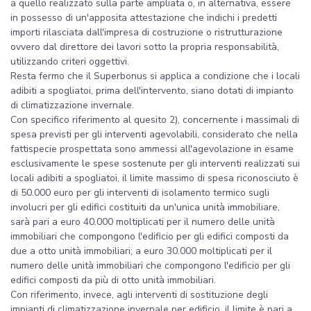
a quello realizzato sulla parte ampliata o, in alternativa, essere
in possesso di un'apposita attestazione che indichi i predetti
importi rilasciata dall'impresa di costruzione o ristrutturazione
ovvero dal direttore dei lavori sotto la propria responsabilità,
utilizzando criteri oggettivi.
Resta fermo che il Superbonus si applica a condizione che i locali
adibiti a spogliatoi, prima dell'intervento, siano dotati di impianto
di climatizzazione invernale.
Con specifico riferimento al quesito 2), concernente i massimali di
spesa previsti per gli interventi agevolabili, considerato che nella
fattispecie prospettata sono ammessi all'agevolazione in esame
esclusivamente le spese sostenute per gli interventi realizzati sui
locali adibiti a spogliatoi, il limite massimo di spesa riconosciuto è
di 50.000 euro per gli interventi di isolamento termico sugli
involucri per gli edifici costituiti da un'unica unità immobiliare,
sarà pari a euro 40.000 moltiplicati per il numero delle unità
immobiliari che compongono l'edificio per gli edifici composti da
due a otto unità immobiliari; a euro 30.000 moltiplicati per il
numero delle unità immobiliari che compongono l'edificio per gli
edifici composti da più di otto unità immobiliari.
Con riferimento, invece, agli interventi di sostituzione degli
impianti di climatizzazione invernale per edificio, il limite è pari a