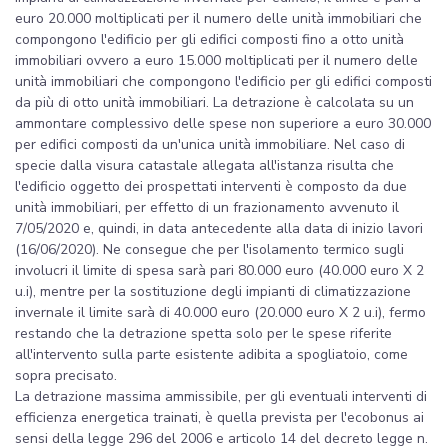
euro 20.000 moltiplicati per il numero delle unità immobiliari che
compongono l'edificio per gli edifici composti fino a otto unità
immobiliari ovvero a euro 15.000 moltiplicati per il numero delle
unità immobiliari che compongono l'edificio per gli edifici composti
da più di otto unità immobiliari. La detrazione è calcolata su un
ammontare complessivo delle spese non superiore a euro 30.000
per edifici composti da un'unica unità immobiliare. Nel caso di
specie dalla visura catastale allegata all'istanza risulta che
l'edificio oggetto dei prospettati interventi è composto da due
unità immobiliari, per effetto di un frazionamento avvenuto il
7/05/2020 e, quindi, in data antecedente alla data di inizio lavori
(16/06/2020). Ne consegue che per l'isolamento termico sugli
involucri il limite di spesa sarà pari 80.000 euro (40.000 euro X 2
u.i), mentre per la sostituzione degli impianti di climatizzazione
invernale il limite sarà di 40.000 euro (20.000 euro X 2 u.i), fermo
restando che la detrazione spetta solo per le spese riferite
all'intervento sulla parte esistente adibita a spogliatoio, come
sopra precisato.
La detrazione massima ammissibile, per gli eventuali interventi di
efficienza energetica trainati, è quella prevista per l'ecobonus ai
sensi della legge 296 del 2006 e articolo 14 del decreto legge n.