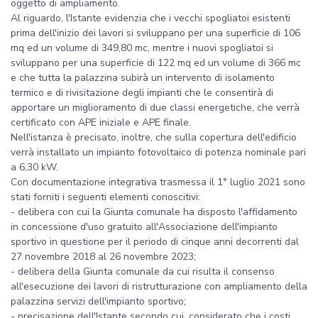
oggetto di ampliamento.
Al riguardo, l'Istante evidenzia che i vecchi spogliatoi esistenti
prima dell'inizio dei lavori si sviluppano per una superficie di 106
mq ed un volume di 349,80 mc, mentre i nuovi spogliatoi si
sviluppano per una superficie di 122 mq ed un volume di 366 mc
e che tutta la palazzina subirà un intervento di isolamento
termico e di rivisitazione degli impianti che le consentirà di
apportare un miglioramento di due classi energetiche, che verrà
certificato con APE iniziale e APE finale.
Nell'istanza è precisato, inoltre, che sulla copertura dell'edificio
verrà installato un impianto fotovoltaico di potenza nominale pari
a 6,30 kW.
Con documentazione integrativa trasmessa il 1° luglio 2021 sono
stati forniti i seguenti elementi conoscitivi:
- delibera con cui la Giunta comunale ha disposto l'affidamento
in concessione d'uso gratuito all'Associazione dell'impianto
sportivo in questione per il periodo di cinque anni decorrenti dal
27 novembre 2018 al 26 novembre 2023;
- delibera della Giunta comunale da cui risulta il consenso
all'esecuzione dei lavori di ristrutturazione con ampliamento della
palazzina servizi dell'impianto sportivo;
- precisazione dell'Istante secondo cui, considerato che i costi