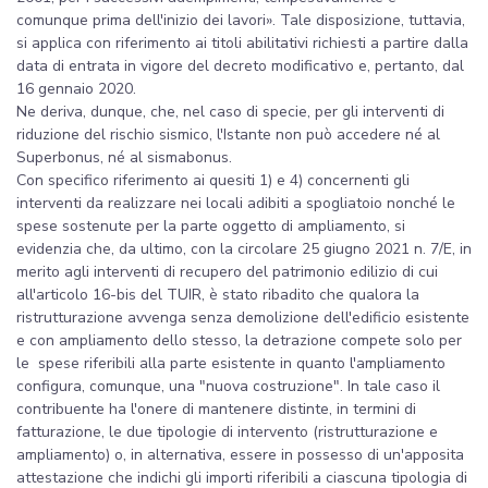
comunque prima dell'inizio dei lavori». Tale disposizione, tuttavia,
si applica con riferimento ai titoli abilitativi richiesti a partire dalla
data di entrata in vigore del decreto modificativo e, pertanto, dal
16 gennaio 2020.
Ne deriva, dunque, che, nel caso di specie, per gli interventi di
riduzione del rischio sismico, l'Istante non può accedere né al
Superbonus, né al sismabonus.
Con specifico riferimento ai quesiti 1) e 4) concernenti gli
interventi da realizzare nei locali adibiti a spogliatoio nonché le
spese sostenute per la parte oggetto di ampliamento, si
evidenzia che, da ultimo, con la circolare 25 giugno 2021 n. 7/E, in
merito agli interventi di recupero del patrimonio edilizio di cui
all'articolo 16-bis del TUIR, è stato ribadito che qualora la
ristrutturazione avvenga senza demolizione dell'edificio esistente
e con ampliamento dello stesso, la detrazione compete solo per
le spese riferibili alla parte esistente in quanto l'ampliamento
configura, comunque, una "nuova costruzione". In tale caso il
contribuente ha l'onere di mantenere distinte, in termini di
fatturazione, le due tipologie di intervento (ristrutturazione e
ampliamento) o, in alternativa, essere in possesso di un'apposita
attestazione che indichi gli importi riferibili a ciascuna tipologia di