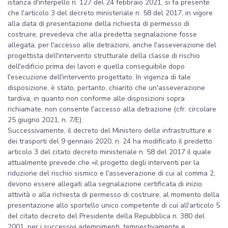
istanza d'interpello n. 127 del 24 febbraio 2021, si fa presente
che l'articolo 3 del decreto ministeriale n. 58 del 2017, in vigore
alla data di presentazione della richiesta di permesso di
costruire, prevedeva che alla predetta segnalazione fosse
allegata, per l'accesso alle detrazioni, anche l'asseverazione del
progettista dell'intervento strutturale della classe di rischio
dell'edificio prima dei lavori e quella conseguibile dopo
l'esecuzione dell'intervento progettato. In vigenza di tale
disposizione, è stato, pertanto, chiarito che un'asseverazione
tardiva, in quanto non conforme alle disposizioni sopra
richiamate, non consente l'accesso alla detrazione (cfr. circolare
25 giugno 2021, n. 7/E).
Successivamente, il decreto del Ministero delle infrastrutture e
dei trasporti del 9 gennaio 2020, n. 24 ha modificato il predetto
articolo 3 del citato decreto ministeriale n. 58 del 2017 il quale
attualmente prevede che «il progetto degli interventi per la
riduzione del rischio sismico e l'asseverazione di cui al comma 2,
devono essere allegati alla segnalazione certificata di inizio
attività o alla richiesta di permesso di costruire, al momento della
presentazione allo sportello unico competente di cui all'articolo 5
del citato decreto del Presidente della Repubblica n. 380 del
2001, per i successivi adempimenti, tempestivamente e