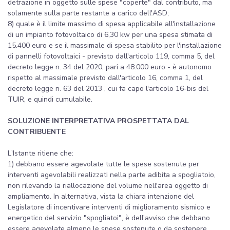
detrazione in oggetto sulle spese "coperte" dal contributo, ma
solamente sulla parte restante a carico dell'ASD;
8) quale è il limite massimo di spesa applicabile all'installazione
di un impianto fotovoltaico di 6,30 kw per una spesa stimata di
15.400 euro e se il massimale di spesa stabilito per l'installazione
di pannelli fotovoltaici - previsto dall'articolo 119, comma 5, del
decreto legge n. 34 del 2020, pari a 48.000 euro - è autonomo
rispetto al massimale previsto dall'articolo 16, comma 1, del
decreto legge n. 63 del 2013 , cui fa capo l'articolo 16-bis del
TUIR, e quindi cumulabile.
SOLUZIONE INTERPRETATIVA PROSPETTATA DAL
CONTRIBUENTE
L'Istante ritiene che:
1) debbano essere agevolate tutte le spese sostenute per
interventi agevolabili realizzati nella parte adibita a spogliatoio,
non rilevando la riallocazione del volume nell'area oggetto di
ampliamento. In alternativa, vista la chiara intenzione del
Legislatore di incentivare interventi di miglioramento sismico e
energetico del servizio "spogliatoi", è dell'avviso che debbano
essere agevolate almeno le spese sostenute o da sostenere