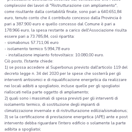
complessivi dei lavori di "Ristrutturazione con ampliamento",
come risultante dalla contabilità finale, sono pari a 640.651,84
euro, tenuto conto che il contributo concesso dalla Provincia è
pari a 387.900 euro e quello concesso dal Comune è pari a
178.966 euro, la spesa restante a carico dell'Associazione risulta
essere pari a 73.785,84, così ripartita:
- sismabonus 57.711,06 euro
- isolamento termico 5.994,78 euro
- installazione impianto fotovoltaico: 10.080,00 euro.
Ciò posto, l'Istante chiede:
1) se possa accedere al Superbonus previsto dall'articolo 119 del
decreto legge n. 34 del 2020 per le spese che sosterrà per gli
interventi antisismici e di riqualificazione energetica da realizzare
nei locali adibiti a spogliatoio, incluse quelle per gli spogliatoi
riallocati nella parte oggetto di ampliamento;
2) quali sono i massimali di spesa previsti per gli interventi di
isolamento termico, di sostituzione degli impianti di
climatizzazione invernale e di ristrutturazione edilizia/sismabonus;
3) se la certificazione di prestazione energetica (APE) ante e post
intervento debba riguardare l'intero edificio o solamente la parte
adibita a spogliatoi;