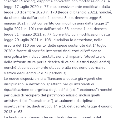
"decreto Rilancio"), dapprima convertito con modificazioni dalla
legge 17 luglio 2020, n. 77, e successivamente modificato dalla
legge 30 dicembre 2020, n. 178 (legge di bilancio 2021), nonché,
da ultimo, sia dall'articolo 1, comma 3, del decreto legge 6
maggio 2021, n. 59, convertito con modificazioni dalla legge 1°
luglio 2021, n. 101) che dall'articolo 33, comma 1, del decreto
legge 31 maggio 2021, n. 77 (convertito con modificazioni dalla
legge 29 luglio 2021, n. 108), disciplina la detrazione, nella
misura del 110 per cento, delle spese sostenute dal 1° luglio
2020 a fronte di specifici interventi finalizzati all'efficienza
energetica (ivi inclusa l'installazione di impianti fotovoltaici e
delle infrastrutture per la ricarica di veicoli elettrici negli edifici)
nonché al consolidamento statico o alla riduzione del rischio
sismico degli edifici (c.d. Superbonus).
Le nuove disposizioni si affiancano a quelle già vigenti che
disciplinano le detrazioni spettanti per gli interventi di
riqualificazione energetica degli edifici (c.d. " ecobonus") nonché
per quelli di recupero del patrimonio edilizio, inclusi quelli
antisismici (cd. "sismabonus"), attualmente disciplinate,
rispettivamente, dagli articoli 14 e 16 del decreto legge 4 giugno
2013, n. 63.
Le tipologie e i requisiti tecnici degli interventi oggetto del