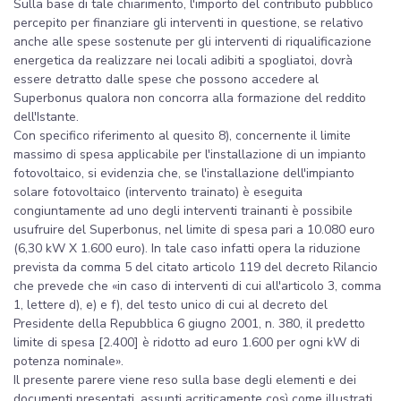
Sulla base di tale chiarimento, l'importo del contributo pubblico
percepito per finanziare gli interventi in questione, se relativo
anche alle spese sostenute per gli interventi di riqualificazione
energetica da realizzare nei locali adibiti a spogliatoi, dovrà
essere detratto dalle spese che possono accedere al
Superbonus qualora non concorra alla formazione del reddito
dell'Istante.
Con specifico riferimento al quesito 8), concernente il limite
massimo di spesa applicabile per l'installazione di un impianto
fotovoltaico, si evidenzia che, se l'installazione dell'impianto
solare fotovoltaico (intervento trainato) è eseguita
congiuntamente ad uno degli interventi trainanti è possibile
usufruire del Superbonus, nel limite di spesa pari a 10.080 euro
(6,30 kW X 1.600 euro). In tale caso infatti opera la riduzione
prevista da comma 5 del citato articolo 119 del decreto Rilancio
che prevede che «in caso di interventi di cui all'articolo 3, comma
1, lettere d), e) e f), del testo unico di cui al decreto del
Presidente della Repubblica 6 giugno 2001, n. 380, il predetto
limite di spesa [2.400] è ridotto ad euro 1.600 per ogni kW di
potenza nominale».
Il presente parere viene reso sulla base degli elementi e dei
documenti presentati, assunti acriticamente così come illustrati