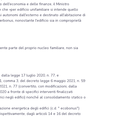
o dell'economia e delle finanze, il Ministro
e che «per edificio unifamiliare si intende quello
i autonomi dall'esterno e destinato all'abitazione di
perbonus, nonostante l'edificio sia in comproprietà
cente parte del proprio nucleo familiare, non sia
dalla legge 17 luglio 2020, n. 77, e
o 1, comma 3, del decreto legge 6 maggio 2021, n. 59
021, n. 77 (convertito, con modificazioni, dalla
0 a fronte di specifici interventi finalizzati
ttrici negli edifici) nonché al consolidamento statico o
cazione energetica degli edifici (c.d. " ecobonus")
rispettivamente, dagli articoli 14 e 16 del decreto