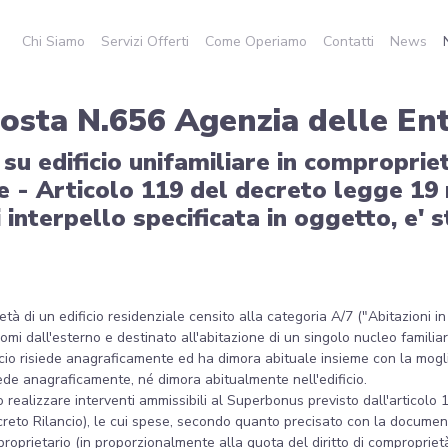
Chi Siamo
Servizi Offerti
Come Operiamo
Contatti
News
osta N.656 Agenzia delle En
su edificio unifamiliare in comproprie
e - Articolo 119 del decreto legge 19
i interpello specificata in oggetto, e'
à di un edificio residenziale censito alla categoria A/7 ("Abitazioni in vi
i dall'esterno e destinato all'abitazione di un singolo nucleo familiar
ficio risiede anagraficamente ed ha dimora abituale insieme con la moglie
ede anagraficamente, né dimora abitualmente nell'edificio.
o realizzare interventi ammissibili al Superbonus previsto dall'articolo
ecreto Rilancio), le cui spese, secondo quanto precisato con la docume
oprietario (in proporzionalmente alla quota del diritto di comproprietà