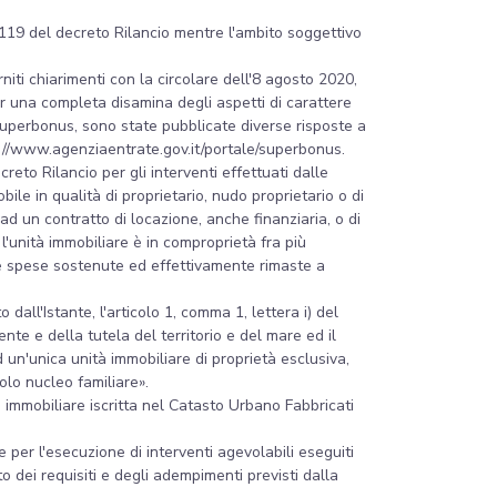
o 119 del decreto Rilancio mentre l'ambito soggettivo
niti chiarimenti con la circolare dell'8 agosto 2020,
per una completa disamina degli aspetti di carattere
 Superbonus, sono state pubblicate diverse risposte a
tps://www.agenziaentrate.gov.it/portale/superbonus.
creto Rilancio per gli interventi effettuati dalle
obile in qualità di proprietario, nudo proprietario o di
ad un contratto di locazione, anche finanziaria, o di
'unità immobiliare è in comproprietà fra più
alle spese sostenute ed effettivamente rimaste a
dall'Istante, l'articolo 1, comma 1, lettera i) del
nte e della tutela del territorio e del mare ed il
d un'unica unità immobiliare di proprietà esclusiva,
olo nucleo familiare».
tà immobiliare iscritta nel Catasto Urbano Fabbricati
per l'esecuzione di interventi agevolabili eseguiti
o dei requisiti e degli adempimenti previsti dalla