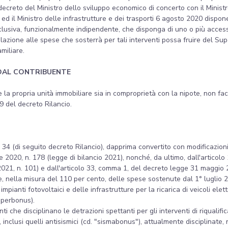
 decreto del Ministro dello sviluppo economico di concerto con il Ministr
 ed il Ministro delle infrastrutture e dei trasporti 6 agosto 2020 dispon
esclusiva, funzionalmente indipendente, che disponga di uno o più access
relazione alle spese che sosterrà per tali interventi possa fruire del Su
miliare.
DAL CONTRIBUENTE
he la propria unità immobiliare sia in comproprietà con la nipote, non fa
19 del decreto Rilancio.
34 (di seguito decreto Rilancio), dapprima convertito con modificazioni 
2020, n. 178 (legge di bilancio 2021), nonché, da ultimo, dall'articol
 2021, n. 101) e dall'articolo 33, comma 1, del decreto legge 31 maggio 2
e, nella misura del 110 per cento, delle spese sostenute dal 1° luglio 202
i impianti fotovoltaici e delle infrastrutture per la ricarica di veicoli ele
Superbonus).
i che disciplinano le detrazioni spettanti per gli interventi di riqualifi
 inclusi quelli antisismici (cd. "sismabonus"), attualmente disciplinate, 