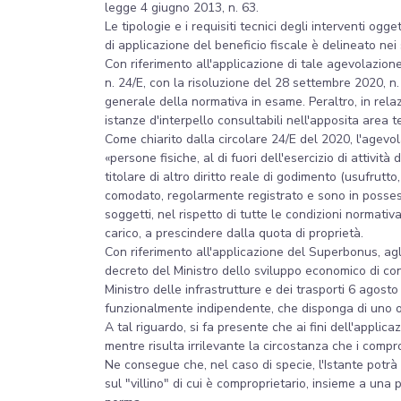
legge 4 giugno 2013, n. 63.
Le tipologie e i requisiti tecnici degli interventi o
di applicazione del beneficio fiscale è delineato ne
Con riferimento all'applicazione di tale agevolazione,
n. 24/E, con la risoluzione del 28 settembre 2020, n.
generale della normativa in esame. Peraltro, in rela
istanze d'interpello consultabili nell'apposita area
Come chiarito dalla circolare 24/E del 2020, l'agevola
«persone fisiche, al di fuori dell'esercizio di attivit
titolare di altro diritto reale di godimento (usufrut
comodato, regolarmente registrato e sono in possesso
soggetti, nel rispetto di tutte le condizioni normati
carico, a prescindere dalla quota di proprietà.
Con riferimento all'applicazione del Superbonus, agli i
decreto del Ministro dello sviluppo economico di conce
Ministro delle infrastrutture e dei trasporti 6 agosto
funzionalmente indipendente, che disponga di uno o 
A tal riguardo, si fa presente che ai fini dell'applic
mentre risulta irrilevante la circostanza che i comp
Ne consegue che, nel caso di specie, l'Istante potrà
sul "villino" di cui è comproprietario, insieme a una 