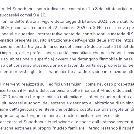
ggetto del Superbonus sono indicati nei commi da 1 a 8 del citato articol
i successivi commi 9 e 10.
 prima dell'entrata in vigore della legge di bilancio 2021, sono stati for
 60/E, e con la circolare del 22 dicembre 2020, n. 30/E, a cui si rinvia 
zione alle questioni interpretative poste dai contribuenti in materia di
 tematica presente sul sito istituzionale dell'Agenzia delle entrate: ht
zione spetta, tra gli altri, ai sensi del comma 9 dell'articolo 119 del de
à di impresa, arti e professioni, su unità immobiliari» che possiedono l'imm
to, uso, abitazione o superficie) ovvero che detengono l'immobile in base 
 del consenso all'esecuzione dei lavori da parte del proprietario. Se l
vamente previste, gli stessi hanno diritto alla detrazione in relazione 
nterventi realizzati su " edifici unifamiliari", come nel caso prospettato 
rto con il Ministro dell'economia e delle finanze, il Ministro dell'ambie
 2020, dispone che «per edificio unifamiliare si intende quello riferito a
più accessi autonomi dall'esterno e destinato all'abitazione di un sing
azione dell'agevolazione rileva che l'edificio costituisca una singola uni
roprietari appartengano o meno al nucleo familiare che vi risiede.
 accedere al Superbonus in relazione alle spese dallo stesso sostenute 
persona estranea al proprio "nucleo familiare", fermo restando il rispett