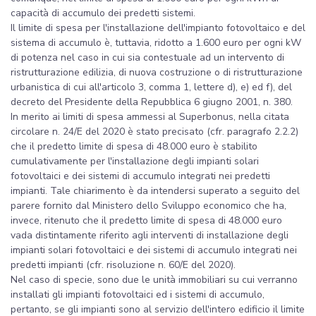
capacità di accumulo dei predetti sistemi.
Il limite di spesa per l'installazione dell'impianto fotovoltaico e del
sistema di accumulo è, tuttavia, ridotto a 1.600 euro per ogni kW
di potenza nel caso in cui sia contestuale ad un intervento di
ristrutturazione edilizia, di nuova costruzione o di ristrutturazione
urbanistica di cui all'articolo 3, comma 1, lettere d), e) ed f), del
decreto del Presidente della Repubblica 6 giugno 2001, n. 380.
In merito ai limiti di spesa ammessi al Superbonus, nella citata
circolare n. 24/E del 2020 è stato precisato (cfr. paragrafo 2.2.2)
che il predetto limite di spesa di 48.000 euro è stabilito
cumulativamente per l'installazione degli impianti solari
fotovoltaici e dei sistemi di accumulo integrati nei predetti
impianti. Tale chiarimento è da intendersi superato a seguito del
parere fornito dal Ministero dello Sviluppo economico che ha,
invece, ritenuto che il predetto limite di spesa di 48.000 euro
vada distintamente riferito agli interventi di installazione degli
impianti solari fotovoltaici e dei sistemi di accumulo integrati nei
predetti impianti (cfr. risoluzione n. 60/E del 2020).
Nel caso di specie, sono due le unità immobiliari su cui verranno
installati gli impianti fotovoltaici ed i sistemi di accumulo,
pertanto, se gli impianti sono al servizio dell'intero edificio il limite