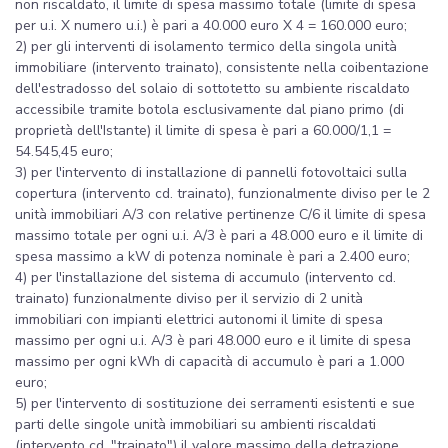
non riscaldato, il limite di spesa massimo totale (limite di spesa
per u.i. X numero u.i.) è pari a 40.000 euro X 4 = 160.000 euro;
2) per gli interventi di isolamento termico della singola unità
immobiliare (intervento trainato), consistente nella coibentazione
dell'estradosso del solaio di sottotetto su ambiente riscaldato
accessibile tramite botola esclusivamente dal piano primo (di
proprietà dell'Istante) il limite di spesa è pari a 60.000/1,1 =
54.545,45 euro;
3) per l'intervento di installazione di pannelli fotovoltaici sulla
copertura (intervento cd. trainato), funzionalmente diviso per le 2
unità immobiliari A/3 con relative pertinenze C/6 il limite di spesa
massimo totale per ogni u.i. A/3 è pari a 48.000 euro e il limite di
spesa massimo a kW di potenza nominale è pari a 2.400 euro;
4) per l'installazione del sistema di accumulo (intervento cd.
trainato) funzionalmente diviso per il servizio di 2 unità
immobiliari con impianti elettrici autonomi il limite di spesa
massimo per ogni u.i. A/3 è pari 48.000 euro e il limite di spesa
massimo per ogni kWh di capacità di accumulo è pari a 1.000
euro;
5) per l'intervento di sostituzione dei serramenti esistenti e sue
parti delle singole unità immobiliari su ambienti riscaldati
(intervento cd. "trainato") il valore massimo della detrazione