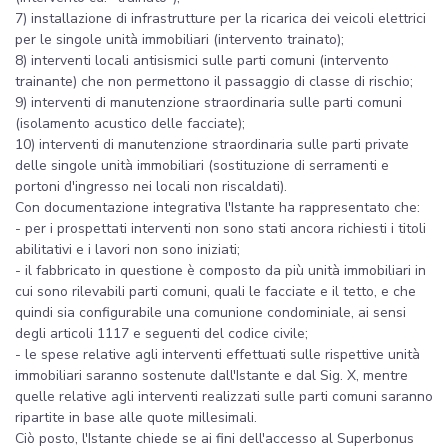
7) installazione di infrastrutture per la ricarica dei veicoli elettrici
per le singole unità immobiliari (intervento trainato);
8) interventi locali antisismici sulle parti comuni (intervento
trainante) che non permettono il passaggio di classe di rischio;
9) interventi di manutenzione straordinaria sulle parti comuni
(isolamento acustico delle facciate);
10) interventi di manutenzione straordinaria sulle parti private
delle singole unità immobiliari (sostituzione di serramenti e
portoni d'ingresso nei locali non riscaldati).
Con documentazione integrativa l'Istante ha rappresentato che:
- per i prospettati interventi non sono stati ancora richiesti i titoli
abilitativi e i lavori non sono iniziati;
- il fabbricato in questione è composto da più unità immobiliari in
cui sono rilevabili parti comuni, quali le facciate e il tetto, e che
quindi sia configurabile una comunione condominiale, ai sensi
degli articoli 1117 e seguenti del codice civile;
- le spese relative agli interventi effettuati sulle rispettive unità
immobiliari saranno sostenute dall'Istante e dal Sig. X, mentre
quelle relative agli interventi realizzati sulle parti comuni saranno
ripartite in base alle quote millesimali.
Ciò posto, l'Istante chiede se ai fini dell'accesso al Superbonus