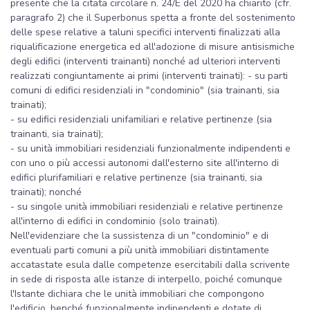
presente che la citata circolare n. 24/E del 2020 ha chiarito (cfr.
paragrafo 2) che il Superbonus spetta a fronte del sostenimento
delle spese relative a taluni specifici interventi finalizzati alla
riqualificazione energetica ed all'adozione di misure antisismiche
degli edifici (interventi trainanti) nonché ad ulteriori interventi
realizzati congiuntamente ai primi (interventi trainati): - su parti
comuni di edifici residenziali in "condominio" (sia trainanti, sia
trainati);
- su edifici residenziali unifamiliari e relative pertinenze (sia
trainanti, sia trainati);
- su unità immobiliari residenziali funzionalmente indipendenti e
con uno o più accessi autonomi dall'esterno site all'interno di
edifici plurifamiliari e relative pertinenze (sia trainanti, sia
trainati); nonché
- su singole unità immobiliari residenziali e relative pertinenze
all'interno di edifici in condominio (solo trainati).
Nell'evidenziare che la sussistenza di un "condominio" e di
eventuali parti comuni a più unità immobiliari distintamente
accatastate esula dalle competenze esercitabili dalla scrivente
in sede di risposta alle istanze di interpello, poiché comunque
l'Istante dichiara che le unità immobiliari che compongono
l'edificio, benché funzionalmente indipendenti e dotate di