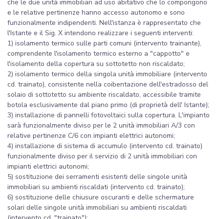
che le due unità immobiliari ad uso abitativo che lo compongono
e le relative pertinenze hanno accesso autonomo e sono
funzionalmente indipendenti. Nell'istanza è rappresentato che
l'Istante e il Sig. X intendono realizzare i seguenti interventi:
1) isolamento termico sulle parti comuni (intervento trainante),
comprendente l'isolamento termico esterno a "cappotto" e
l'isolamento della copertura su sottotetto non riscaldato;
2) isolamento termico della singola unità immobiliare (intervento
cd. trainato), consistente nella coibentazione dell'estradosso del
solaio di sottotetto su ambiente riscaldato, accessibile tramite
botola esclusivamente dal piano primo (di proprietà dell' Istante);
3) installazione di pannelli fotovoltaici sulla copertura. L'impianto
sarà funzionalmente diviso per le 2 unità immobiliari A/3 con
relative pertinenze C/6 con impianti elettrici autonomi;
4) installazione di sistema di accumulo (intervento cd. trainato)
funzionalmente diviso per il servizio di 2 unità immobiliari con
impianti elettrici autonomi;
5) sostituzione dei serramenti esistenti delle singole unità
immobiliari su ambienti riscaldati (intervento cd. trainato);
6) sostituzione delle chiusure oscuranti e delle schermature
solari delle singole unità immobiliari su ambienti riscaldati
(intervento cd. "trainato");