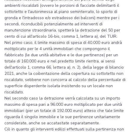
ambienti riscaldati (ovvero le porzioni di facciate delimitanti il
sottotetto e l'autorimessa al piano seminterrato, lo sporto di
gronda e l'intradosso e/o estradosso dei balconi) mentre per i
secondi, riconducibili potenzialmente ad interventi di
manutenzione straordinaria, spetterà la detrazione del 50 per
cento di cui all'articolo 16-bis, comma 1, lettera a), del TUIR.
Nel primo caso, il limite massimo di spesa di 40.000 euro andrà
moltiplicato per le 4 unità immobiliari che compongono il
fabbricato (le due unità abitative e le due pertinenze) per un
totale di 160.000 euro e nel predetto limite rientra, ai sensi
dell'articolo 1, comma 66, lettera a), n. 2), della legge di bilancio
2021, anche la coibentazione della copertura su sottotetto non
riscaldato, sebbene non concorra al calcolo della percentuale di
superficie disperdente isolata insistendo su un locale non
riscaldato.
Nel secondo caso la detrazione verrà calcolata su un importo
massimo di spesa pari a 96.000 euro moltiplicato per due unità
immobiliari (per un totale di 192.000 euro) atteso che tale limite
riguarda il singolo immobile e le sue pertinenze unitariamente
considerate, anche se accatastate separatamente.
Ciò in quanto gli interventi edilizi effettuati sulla pertinenza non