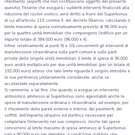
riferimento (aspetti che non costituiscono oggetto del presente
quesito), l'Istante che eseguirà i suddetti interventi finalizzati alla
riduzione del rischio sismico, avrà diritto a fruire del Superbonus
di cui all'articolo 119, comma 4, del decreto Rilancio, calcolando il
limite massimo di spesa normativamente previsto di 96.000 euro
per le quattro unità immobiliari che compongono l'edificio per un
importo totale di 384.000 euro (96.000 x 4).
Infine, relativamente ai punti 9) e 10) concernenti gli interventi di
manutenzione straordinaria sulle parti comuni e sulle parti
private delle singole unità immobiliari, il limite di spesa di 96.000
euro andrà moltiplicato per due unità immobiliari (per un totale di
192.000 euro) atteso che tale limite riguarda il singolo immobile e
le sue pertinenze unitariamente considerate, anche se
accatastate separatamente.
Si rammenta, a tal fine, che quando si esegue un intervento
antisismico ammesso al Superbonus sono agevolabili anche le
spese di manutenzione ordinaria o straordinaria, ad esempio, per
il rifacimento delle pareti esterne e interne, dei pavimenti, dei
soffitti, dell'impianto idraulico ed elettrico necessarie per
completare l'intervento nel suo complesso. Anche tali spese
concorrono al limite massimo di spesa ammesso al Superbonus
pari a 96.000 euro per immobile, a condizione, tuttavia, che