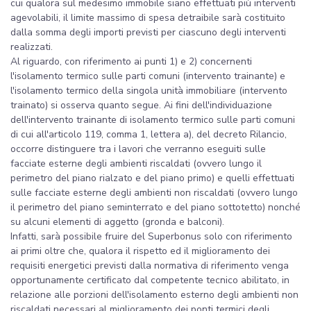
cui qualora sul medesimo immobile siano effettuati più interventi
agevolabili, il limite massimo di spesa detraibile sarà costituito
dalla somma degli importi previsti per ciascuno degli interventi
realizzati.
Al riguardo, con riferimento ai punti 1) e 2) concernenti
l'isolamento termico sulle parti comuni (intervento trainante) e
l'isolamento termico della singola unità immobiliare (intervento
trainato) si osserva quanto segue. Ai fini dell'individuazione
dell'intervento trainante di isolamento termico sulle parti comuni
di cui all'articolo 119, comma 1, lettera a), del decreto Rilancio,
occorre distinguere tra i lavori che verranno eseguiti sulle
facciate esterne degli ambienti riscaldati (ovvero lungo il
perimetro del piano rialzato e del piano primo) e quelli effettuati
sulle facciate esterne degli ambienti non riscaldati (ovvero lungo
il perimetro del piano seminterrato e del piano sottotetto) nonché
su alcuni elementi di aggetto (gronda e balconi).
Infatti, sarà possibile fruire del Superbonus solo con riferimento
ai primi oltre che, qualora il rispetto ed il miglioramento dei
requisiti energetici previsti dalla normativa di riferimento venga
opportunamente certificato dal competente tecnico abilitato, in
relazione alle porzioni dell'isolamento esterno degli ambienti non
riscaldati necessari al miglioramento dei ponti termici degli