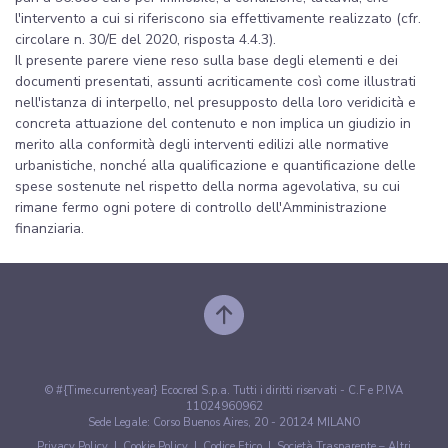
l'intervento a cui si riferiscono sia effettivamente realizzato (cfr.
circolare n. 30/E del 2020, risposta 4.4.3).
Il presente parere viene reso sulla base degli elementi e dei
documenti presentati, assunti acriticamente così come illustrati
nell'istanza di interpello, nel presupposto della loro veridicità e
concreta attuazione del contenuto e non implica un giudizio in
merito alla conformità degli interventi edilizi alle normative
urbanistiche, nonché alla qualificazione e quantificazione delle
spese sostenute nel rispetto della norma agevolativa, su cui
rimane fermo ogni potere di controllo dell'Amministrazione
finanziaria.
© #{Time.current.year} Ecocred S.p.a. Tutti i diritti riservati - C.F e P.IVA
11024960962
Sede Legale: Corso Buenos Aires, 20 - 20124 MILANO
Privacy Policy
|
Cookie Policy
|
Codice Etico
|
Società Trasparente – Altri