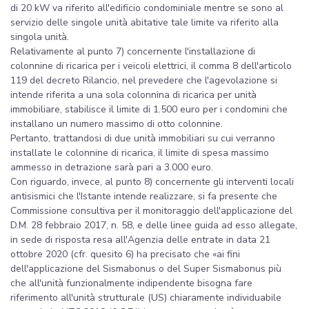
di 20 kW va riferito all'edificio condominiale mentre se sono al
servizio delle singole unità abitative tale limite va riferito alla
singola unità.
Relativamente al punto 7) concernente l'installazione di
colonnine di ricarica per i veicoli elettrici, il comma 8 dell'articolo
119 del decreto Rilancio, nel prevedere che l'agevolazione si
intende riferita a una sola colonnina di ricarica per unità
immobiliare, stabilisce il limite di 1.500 euro per i condomini che
installano un numero massimo di otto colonnine.
Pertanto, trattandosi di due unità immobiliari su cui verranno
installate le colonnine di ricarica, il limite di spesa massimo
ammesso in detrazione sarà pari a 3.000 euro.
Con riguardo, invece, al punto 8) concernente gli interventi locali
antisismici che l'Istante intende realizzare, si fa presente che
Commissione consultiva per il monitoraggio dell'applicazione del
D.M. 28 febbraio 2017, n. 58, e delle linee guida ad esso allegate,
in sede di risposta resa all'Agenzia delle entrate in data 21
ottobre 2020 (cfr. quesito 6) ha precisato che «ai fini
dell'applicazione del Sismabonus o del Super Sismabonus più
che all'unità funzionalmente indipendente bisogna fare
riferimento all'unità strutturale (US) chiaramente individuabile