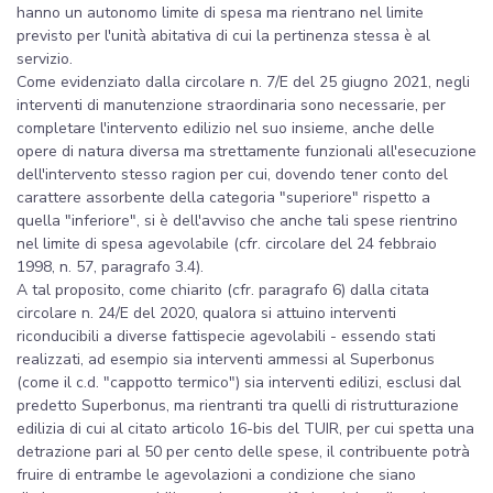
hanno un autonomo limite di spesa ma rientrano nel limite
previsto per l'unità abitativa di cui la pertinenza stessa è al
servizio.
Come evidenziato dalla circolare n. 7/E del 25 giugno 2021, negli
interventi di manutenzione straordinaria sono necessarie, per
completare l'intervento edilizio nel suo insieme, anche delle
opere di natura diversa ma strettamente funzionali all'esecuzione
dell'intervento stesso ragion per cui, dovendo tener conto del
carattere assorbente della categoria "superiore" rispetto a
quella "inferiore", si è dell'avviso che anche tali spese rientrino
nel limite di spesa agevolabile (cfr. circolare del 24 febbraio
1998, n. 57, paragrafo 3.4).
A tal proposito, come chiarito (cfr. paragrafo 6) dalla citata
circolare n. 24/E del 2020, qualora si attuino interventi
riconducibili a diverse fattispecie agevolabili - essendo stati
realizzati, ad esempio sia interventi ammessi al Superbonus
(come il c.d. "cappotto termico") sia interventi edilizi, esclusi dal
predetto Superbonus, ma rientranti tra quelli di ristrutturazione
edilizia di cui al citato articolo 16-bis del TUIR, per cui spetta una
detrazione pari al 50 per cento delle spese, il contribuente potrà
fruire di entrambe le agevolazioni a condizione che siano