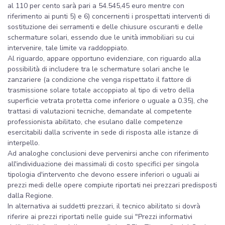
al 110 per cento sarà pari a 54.545,45 euro mentre con
riferimento ai punti 5) e 6) concernenti i prospettati interventi di
sostituzione dei serramenti e delle chiusure oscuranti e delle
schermature solari, essendo due le unità immobiliari su cui
intervenire, tale limite va raddoppiato.
Al riguardo, appare opportuno evidenziare, con riguardo alla
possibilità di includere tra le schermature solari anche le
zanzariere (a condizione che venga rispettato il fattore di
trasmissione solare totale accoppiato al tipo di vetro della
superficie vetrata protetta come inferiore o uguale a 0.35), che
trattasi di valutazioni tecniche, demandate al competente
professionista abilitato, che esulano dalle competenze
esercitabili dalla scrivente in sede di risposta alle istanze di
interpello.
Ad analoghe conclusioni deve pervenirsi anche con riferimento
all'individuazione dei massimali di costo specifici per singola
tipologia d'intervento che devono essere inferiori o uguali ai
prezzi medi delle opere compiute riportati nei prezzari predisposti
dalla Regione.
In alternativa ai suddetti prezzari, il tecnico abilitato si dovrà
riferire ai prezzi riportati nelle guide sui "Prezzi informativi