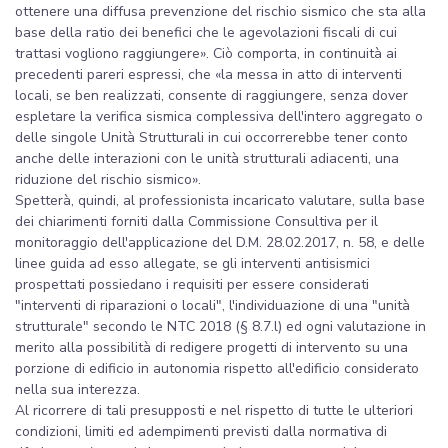
ottenere una diffusa prevenzione del rischio sismico che sta alla
base della ratio dei benefici che le agevolazioni fiscali di cui
trattasi vogliono raggiungere». Ciò comporta, in continuità ai
precedenti pareri espressi, che «la messa in atto di interventi
locali, se ben realizzati, consente di raggiungere, senza dover
espletare la verifica sismica complessiva dell'intero aggregato o
delle singole Unità Strutturali in cui occorrerebbe tener conto
anche delle interazioni con le unità strutturali adiacenti, una
riduzione del rischio sismico».
Spetterà, quindi, al professionista incaricato valutare, sulla base
dei chiarimenti forniti dalla Commissione Consultiva per il
monitoraggio dell'applicazione del D.M. 28.02.2017, n. 58, e delle
linee guida ad esso allegate, se gli interventi antisismici
prospettati possiedano i requisiti per essere considerati
"interventi di riparazioni o locali", l'individuazione di una "unità
strutturale" secondo le NTC 2018 (§ 8.7.l) ed ogni valutazione in
merito alla possibilità di redigere progetti di intervento su una
porzione di edificio in autonomia rispetto all'edificio considerato
nella sua interezza.
Al ricorrere di tali presupposti e nel rispetto di tutte le ulteriori
condizioni, limiti ed adempimenti previsti dalla normativa di