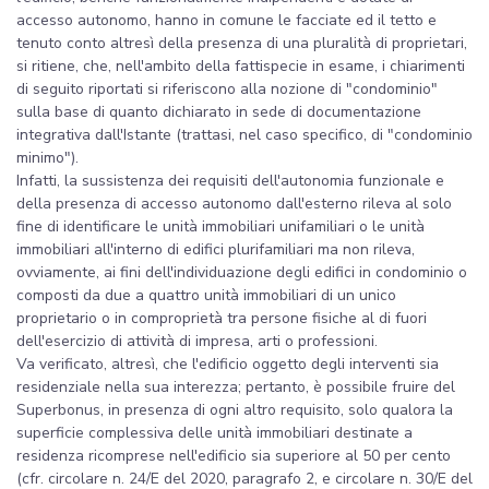
accesso autonomo, hanno in comune le facciate ed il tetto e
tenuto conto altresì della presenza di una pluralità di proprietari,
si ritiene, che, nell'ambito della fattispecie in esame, i chiarimenti
di seguito riportati si riferiscono alla nozione di "condominio"
sulla base di quanto dichiarato in sede di documentazione
integrativa dall'Istante (trattasi, nel caso specifico, di "condominio
minimo").
Infatti, la sussistenza dei requisiti dell'autonomia funzionale e
della presenza di accesso autonomo dall'esterno rileva al solo
fine di identificare le unità immobiliari unifamiliari o le unità
immobiliari all'interno di edifici plurifamiliari ma non rileva,
ovviamente, ai fini dell'individuazione degli edifici in condominio o
composti da due a quattro unità immobiliari di un unico
proprietario o in comproprietà tra persone fisiche al di fuori
dell'esercizio di attività di impresa, arti o professioni.
Va verificato, altresì, che l'edificio oggetto degli interventi sia
residenziale nella sua interezza; pertanto, è possibile fruire del
Superbonus, in presenza di ogni altro requisito, solo qualora la
superficie complessiva delle unità immobiliari destinate a
residenza ricomprese nell'edificio sia superiore al 50 per cento
(cfr. circolare n. 24/E del 2020, paragrafo 2, e circolare n. 30/E del