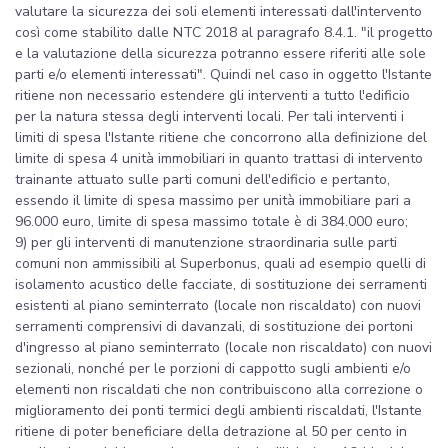
valutare la sicurezza dei soli elementi interessati dall'intervento
così come stabilito dalle NTC 2018 al paragrafo 8.4.1. "il progetto
e la valutazione della sicurezza potranno essere riferiti alle sole
parti e/o elementi interessati". Quindi nel caso in oggetto l'Istante
ritiene non necessario estendere gli interventi a tutto l'edificio
per la natura stessa degli interventi locali. Per tali interventi i
limiti di spesa l'Istante ritiene che concorrono alla definizione del
limite di spesa 4 unità immobiliari in quanto trattasi di intervento
trainante attuato sulle parti comuni dell'edificio e pertanto,
essendo il limite di spesa massimo per unità immobiliare pari a
96.000 euro, limite di spesa massimo totale è di 384.000 euro;
9) per gli interventi di manutenzione straordinaria sulle parti
comuni non ammissibili al Superbonus, quali ad esempio quelli di
isolamento acustico delle facciate, di sostituzione dei serramenti
esistenti al piano seminterrato (locale non riscaldato) con nuovi
serramenti comprensivi di davanzali, di sostituzione dei portoni
d'ingresso al piano seminterrato (locale non riscaldato) con nuovi
sezionali, nonché per le porzioni di cappotto sugli ambienti e/o
elementi non riscaldati che non contribuiscono alla correzione o
miglioramento dei ponti termici degli ambienti riscaldati, l'Istante
ritiene di poter beneficiare della detrazione al 50 per cento in