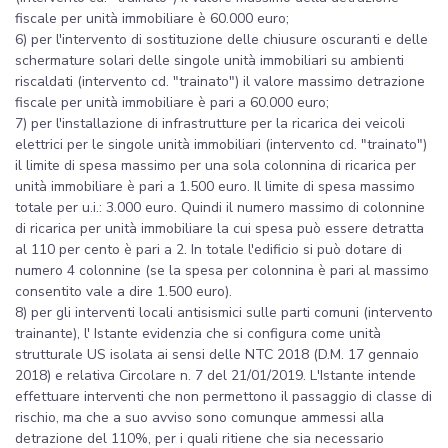
fiscale per unità immobiliare è 60.000 euro;
6) per l'intervento di sostituzione delle chiusure oscuranti e delle
schermature solari delle singole unità immobiliari su ambienti
riscaldati (intervento cd. "trainato") il valore massimo detrazione
fiscale per unità immobiliare è pari a 60.000 euro;
7) per l'installazione di infrastrutture per la ricarica dei veicoli
elettrici per le singole unità immobiliari (intervento cd. "trainato")
il limite di spesa massimo per una sola colonnina di ricarica per
unità immobiliare è pari a 1.500 euro. Il limite di spesa massimo
totale per u.i.: 3.000 euro. Quindi il numero massimo di colonnine
di ricarica per unità immobiliare la cui spesa può essere detratta
al 110 per cento è pari a 2. In totale l'edificio si può dotare di
numero 4 colonnine (se la spesa per colonnina è pari al massimo
consentito vale a dire 1.500 euro).
8) per gli interventi locali antisismici sulle parti comuni (intervento
trainante), l' Istante evidenzia che si configura come unità
strutturale US isolata ai sensi delle NTC 2018 (D.M. 17 gennaio
2018) e relativa Circolare n. 7 del 21/01/2019. L'Istante intende
effettuare interventi che non permettono il passaggio di classe di
rischio, ma che a suo avviso sono comunque ammessi alla
detrazione del 110%, per i quali ritiene che sia necessario