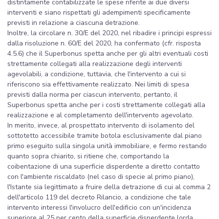
distintamente contabilizzate le spese riferite ai due diversi
interventi e siano rispettati gli adempimenti specificamente
previsti in relazione a ciascuna detrazione.
Inoltre, la circolare n. 30/E del 2020, nel ribadire i principi espressi
dalla risoluzione n. 60/E del 2020, ha confermato (cfr. risposta
4.5.6) che il Superbonus spetta anche per gli altri eventuali costi
strettamente collegati alla realizzazione degli interventi
agevolabili, a condizione, tuttavia, che l'intervento a cui si
riferiscono sia effettivamente realizzato. Nei limiti di spesa
previsti dalla norma per ciascun intervento, pertanto, il
Superbonus spetta anche per i costi strettamente collegati alla
realizzazione e al completamento dell'intervento agevolato.
In merito, invece, al prospettato intervento di isolamento del
sottotetto accessibile tramite botola esclusivamente dal piano
primo eseguito sulla singola unità immobiliare, e fermo restando
quanto sopra chiarito, si ritiene che, comportando la
coibentazione di una superficie disperdente a diretto contatto
con l'ambiente riscaldato (nel caso di specie al primo piano),
l'Istante sia legittimato a fruire della detrazione di cui al comma 2
dell'articolo 119 del decreto Rilancio, a condizione che tale
intervento interessi l'involucro dell'edificio con un'incidenza
superiore al 25 per cento della superficie disperdente lorda