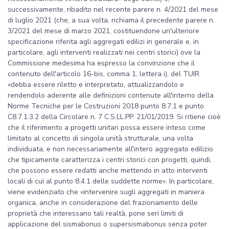
successivamente, ribadito nel recente parere n. 4/2021 del mese
di luglio 2021 (che, a sua volta, richiama il precedente parere n.
3/2021 del mese di marzo 2021, costituendone un'ulteriore
specificazione riferita agli aggregati edilizi in generale e, in
particolare, agli interventi realizzati nei centri storici) ove la
Commissione medesima ha espresso la convinzione che il
contenuto dell'articolo 16-bis, comma 1, lettera i), del TUIR
«debba essere riletto e interpretato, attualizzandolo e
rendendolo aderente alle definizioni contenute all'interno della
Norme Tecniche per le Costruzioni 2018 punto 8.7.1 e punto
C8.7.1.3.2 della Circolare n. 7 C.S.LL.PP. 21/01/2019. Si ritiene cioè
che il riferimento a progetti unitari possa essere inteso come
limitato al concetto di singola unità strutturale, una volta
individuata, e non necessariamente all'intero aggregato edilizio
che tipicamente caratterizza i centri storici con progetti, quindi,
che possono essere redatti anche mettendo in atto interventi
locali di cui al punto 8.4.1 delle suddette norme». In particolare,
viene evidenziato che «intervenire sugli aggregati in maniera
organica, anche in considerazione del frazionamento delle
proprietà che interessano tali realtà, pone seri limiti di
applicazione del sismabonus o supersismabonus senza poter