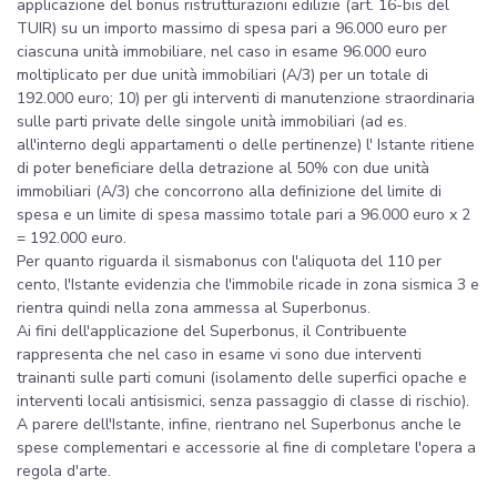
applicazione del bonus ristrutturazioni edilizie (art. 16-bis del
TUIR) su un importo massimo di spesa pari a 96.000 euro per
ciascuna unità immobiliare, nel caso in esame 96.000 euro
moltiplicato per due unità immobiliari (A/3) per un totale di
192.000 euro; 10) per gli interventi di manutenzione straordinaria
sulle parti private delle singole unità immobiliari (ad es.
all'interno degli appartamenti o delle pertinenze) l' Istante ritiene
di poter beneficiare della detrazione al 50% con due unità
immobiliari (A/3) che concorrono alla definizione del limite di
spesa e un limite di spesa massimo totale pari a 96.000 euro x 2
= 192.000 euro.
Per quanto riguarda il sismabonus con l'aliquota del 110 per
cento, l'Istante evidenzia che l'immobile ricade in zona sismica 3 e
rientra quindi nella zona ammessa al Superbonus.
Ai fini dell'applicazione del Superbonus, il Contribuente
rappresenta che nel caso in esame vi sono due interventi
trainanti sulle parti comuni (isolamento delle superfici opache e
interventi locali antisismici, senza passaggio di classe di rischio).
A parere dell'Istante, infine, rientrano nel Superbonus anche le
spese complementari e accessorie al fine di completare l'opera a
regola d'arte.