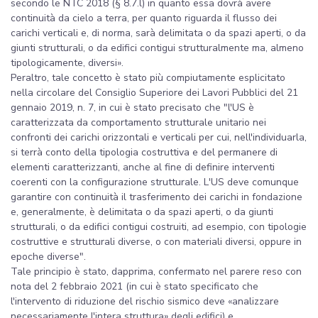
secondo le NTC 2018 (§ 8.7.l) in quanto essa dovrà avere
continuità da cielo a terra, per quanto riguarda il flusso dei
carichi verticali e, di norma, sarà delimitata o da spazi aperti, o da
giunti strutturali, o da edifici contigui strutturalmente ma, almeno
tipologicamente, diversi».
Peraltro, tale concetto è stato più compiutamente esplicitato
nella circolare del Consiglio Superiore dei Lavori Pubblici del 21
gennaio 2019, n. 7, in cui è stato precisato che "l'US è
caratterizzata da comportamento strutturale unitario nei
confronti dei carichi orizzontali e verticali per cui, nell'individuarla,
si terrà conto della tipologia costruttiva e del permanere di
elementi caratterizzanti, anche al fine di definire interventi
coerenti con la configurazione strutturale. L'US deve comunque
garantire con continuità il trasferimento dei carichi in fondazione
e, generalmente, è delimitata o da spazi aperti, o da giunti
strutturali, o da edifici contigui costruiti, ad esempio, con tipologie
costruttive e strutturali diverse, o con materiali diversi, oppure in
epoche diverse".
Tale principio è stato, dapprima, confermato nel parere reso con
nota del 2 febbraio 2021 (in cui è stato specificato che
l'intervento di riduzione del rischio sismico deve «analizzare
necessariamente l'intera struttura» degli edifici) e,