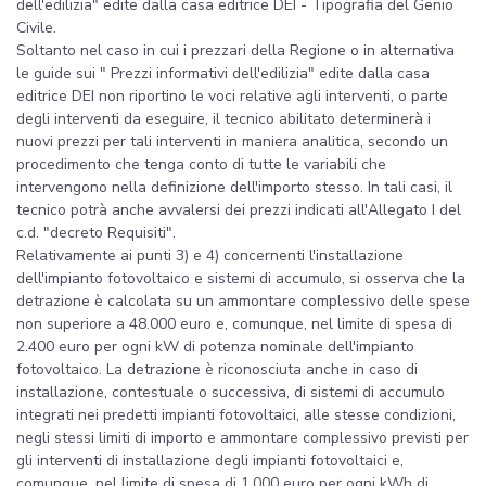
dell'edilizia" edite dalla casa editrice DEI - Tipografia del Genio
Civile.
Soltanto nel caso in cui i prezzari della Regione o in alternativa
le guide sui " Prezzi informativi dell'edilizia" edite dalla casa
editrice DEI non riportino le voci relative agli interventi, o parte
degli interventi da eseguire, il tecnico abilitato determinerà i
nuovi prezzi per tali interventi in maniera analitica, secondo un
procedimento che tenga conto di tutte le variabili che
intervengono nella definizione dell'importo stesso. In tali casi, il
tecnico potrà anche avvalersi dei prezzi indicati all'Allegato I del
c.d. "decreto Requisiti".
Relativamente ai punti 3) e 4) concernenti l'installazione
dell'impianto fotovoltaico e sistemi di accumulo, si osserva che la
detrazione è calcolata su un ammontare complessivo delle spese
non superiore a 48.000 euro e, comunque, nel limite di spesa di
2.400 euro per ogni kW di potenza nominale dell'impianto
fotovoltaico. La detrazione è riconosciuta anche in caso di
installazione, contestuale o successiva, di sistemi di accumulo
integrati nei predetti impianti fotovoltaici, alle stesse condizioni,
negli stessi limiti di importo e ammontare complessivo previsti per
gli interventi di installazione degli impianti fotovoltaici e,
comunque, nel limite di spesa di 1.000 euro per ogni kWh di