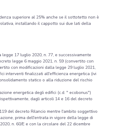
incidenza superiore al 25% anche se il sottotetto non è
lativa, installando il cappotto sui due lati della
la legge 17 luglio 2020, n. 77, e successivamente
decreto legge 6 maggio 2021, n. 59 (convertito con
ertito con modificazioni dalla legge 29 luglio 2021,
 interventi finalizzati all'efficienza energetica (ivi
l consolidamento statico o alla riduzione del rischio
cazione energetica degli edifici (c.d. " ecobonus")
rispettivamente, dagli articoli 14 e 16 del decreto
o 119 del decreto Rilancio mentre l'ambito soggettivo
azione, prima dell'entrata in vigore della legge di
e 2020, n. 60/E e con la circolare del 22 dicembre