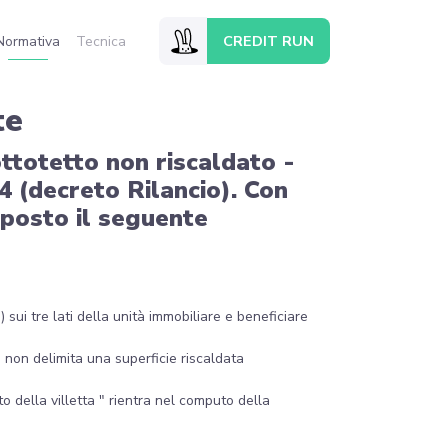
CREDIT RUN
Normativa
Tecnica
te
ttotetto non riscaldato -
 (decreto Rilancio). Con
esposto il seguente
 sui tre lati della unità immobiliare e beneficiare
to non delimita una superficie riscaldata
to della villetta " rientra nel computo della