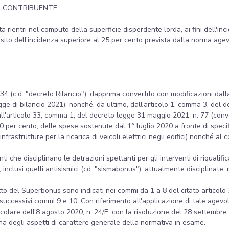
L CONTRIBUENTE
letta rientri nel computo della superficie disperdente lorda, ai fini dell'
uisito dell'incidenza superiore al 25 per cento prevista dalla norma agevo
34 (c.d. "decreto Rilancio"), dapprima convertito con modificazioni dal
ge di bilancio 2021), nonché, da ultimo, dall'articolo 1, comma 3, del 
all'articolo 33, comma 1, del decreto legge 31 maggio 2021, n. 77 (conv
0 per cento, delle spese sostenute dal 1° luglio 2020 a fronte di specifici
 infrastrutture per la ricarica di veicoli elettrici negli edifici) nonché a
i che disciplinano le detrazioni spettanti per gli interventi di riqualifi
 inclusi quelli antisismici (cd. "sismabonus"), attualmente disciplinate, 
ggetto del Superbonus sono indicati nei commi da 1 a 8 del citato articol
 successivi commi 9 e 10. Con riferimento all'applicazione di tale agevol
circolare dell'8 agosto 2020, n. 24/E, con la risoluzione del 28 settembr
ina degli aspetti di carattere generale della normativa in esame.