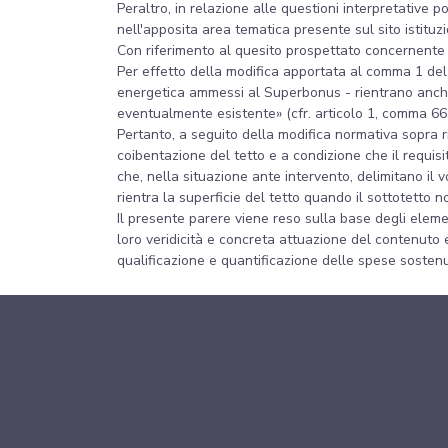
Peraltro, in relazione alle questioni interpretative 
nell'apposita area tematica presente sul sito istitu
Con riferimento al quesito prospettato concernente 
Per effetto della modifica apportata al comma 1 del ci
energetica ammessi al Superbonus - rientrano anche g
eventualmente esistente» (cfr. articolo 1, comma 66, 
Pertanto, a seguito della modifica normativa sopra ri
coibentazione del tetto e a condizione che il requisi
che, nella situazione ante intervento, delimitano il 
rientra la superficie del tetto quando il sottotetto n
Il presente parere viene reso sulla base degli elemen
loro veridicità e concreta attuazione del contenuto e
qualificazione e quantificazione delle spese sostenu