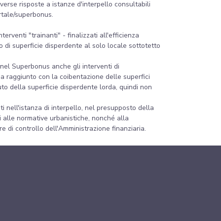
verse risposte a istanze d'interpello consultabili
ortale/superbonus.
.
rventi "trainanti" - finalizzati all'efficienza
 di superficie disperdente al solo locale sottotetto
 nel Superbonus anche gli interventi di
ia raggiunto con la coibentazione delle superfici
puto della superficie disperdente lorda, quindi non
i nell'istanza di interpello, nel presupposto della
zi alle normative urbanistiche, nonché alla
e di controllo dell'Amministrazione finanziaria.