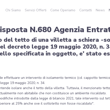
Chi Siamo
Servizi Offerti
Come Operiamo
Contatti
News
isposta N.680 Agenzia Entra
del tetto di una villetta a schiera -so
el decreto legge 19 maggio 2020, n. 34
pello specificata in oggetto, e' stato 
ende effettuare un intervento di isolamento termico (cd. cappotto termico)
to legge 19 maggio 2020, n. 34.
 intende isolare anche il tetto della villetta. Tuttavia, il menzionato tet
 attualmente non abitabile che non costituisce un ambiente riscaldato.
modifiche introdotte dalla legge di bilancio 2021, tale intervento sul tet
superiore al 25% anche ove il sottotetto non fosse riscaldato".