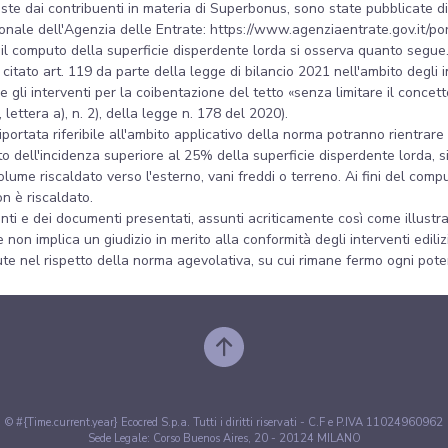
poste dai contribuenti in materia di Superbonus, sono state pubblicate di
zionale dell'Agenzia delle Entrate: https://www.agenziaentrate.gov.it/p
il computo della superficie disperdente lorda si osserva quanto segue
tato art. 119 da parte della legge di bilancio 2021 nell'ambito degli inte
li interventi per la coibentazione del tetto «senza limitare il concetto
lettera a), n. 2), della legge n. 178 del 2020).
portata riferibile all'ambito applicativo della norma potranno rientrare
to dell'incidenza superiore al 25% della superficie disperdente lorda, s
volume riscaldato verso l'esterno, vani freddi o terreno. Ai fini del com
on è riscaldato.
ti e dei documenti presentati, assunti acriticamente così come illustrat
 non implica un giudizio in merito alla conformità degli interventi edili
te nel rispetto della norma agevolativa, su cui rimane fermo ogni poter
© #{Time.current.year} Ecocred S.p.a. Tutti i diritti riservati - C.F e P.IVA 11024960962
Sede Legale: Corso Buenos Aires, 20 - 20124 MILANO