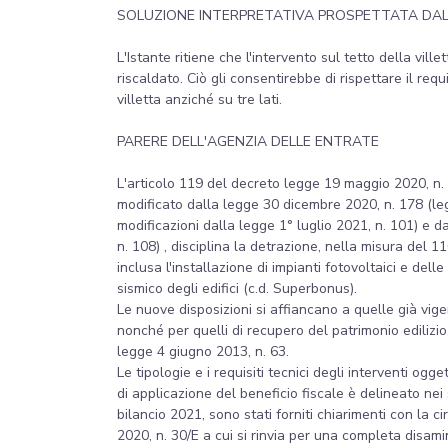
SOLUZIONE INTERPRETATIVA PROSPETTATA DA
L'Istante ritiene che l'intervento sul tetto della vil
riscaldato. Ciò gli consentirebbe di rispettare il req
villetta anziché su tre lati.
PARERE DELL'AGENZIA DELLE ENTRATE
L'articolo 119 del decreto legge 19 maggio 2020, n. 
modificato dalla legge 30 dicembre 2020, n. 178 (leg
modificazioni dalla legge 1° luglio 2021, n. 101) e d
n. 108) , disciplina la detrazione, nella misura del 11
inclusa l'installazione di impianti fotovoltaici e delle
sismico degli edifici (c.d. Superbonus).
Le nuove disposizioni si affiancano a quelle già vigent
nonché per quelli di recupero del patrimonio edilizio,
legge 4 giugno 2013, n. 63.
Le tipologie e i requisiti tecnici degli interventi o
di applicazione del beneficio fiscale è delineato nei
bilancio 2021, sono stati forniti chiarimenti con la 
2020, n. 30/E a cui si rinvia per una completa disam