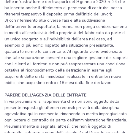
delle infrastrutture e dei trasporti del 9 gennaio 2020, n. 24 che
ha inserito anche il riferimento al permesso di costruire, possa
ritenersi tempestivo il deposito prima dell'inizio dei lavori;
3) con riferimento alle diverse fasi e alla suddivisione
dell'intervento prospettato, la norma non ponga condizionamenti
in merito all'esclusività della proprietà del fabbricato da parte di
un unico soggetto o all'indivisibilità dell'area nel caso, ad
esempio di più edifici rispetto alla situazione preesistente,
qualora le norme lo consentano. Al riguardo viene evidenziato
che tale separazione consente una migliore gestione dei rapporti
con i clienti e i fornitori e non può rappresentare una condizione
ostativa al riconoscimento della detrazione in esame agli
acquirenti delle unità immobiliari realizzate in entrambi i nuovi
edifici, che acquistino entro i 18 mesi dalla fine dei lavori.
PARERE DELL'AGENZIA DELLE ENTRATE
In via preliminare, si rappresenta che non sono oggetto della
presente risposta gli ulteriori requisiti previsti dalla disciplina
agevolativa qui in commento, rimanendo in merito impregiudicato
ogni potere di controllo da parte dell'amministrazione finanziaria.
Preliminarmente si segnala, altresì, che non è oggetto di
interpello l'interpretazione dell'articolo 7 del Decreto crescita di