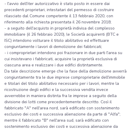
- l'avvio dell'iter autorizzativo è stato posto in essere dai
precedenti proprietari, intestatari del permesso di costruire
rilasciato dal Comune competente il 13 febbraio 2020, con
riferimento alla richiesta presentata il 26 novembre 2018;
- a seguito dell'acquisto in proprietà indivisa del complesso
immobiliare (il 26 febbraio 2020), le Società acquirenti (BTC e
ISC) intendono volturare il titolo abilitativo ed effettuare
congiuntamente i lavori di demolizione dei fabbricati;
- i comproprietari intendono poi frazionare in due parti l'area su
cui insistevano i fabbricati, acquisire la proprietà esclusiva di
ciascuna area e realizzare i due edifici distintamente.
Da tale descrizione emerge che la fase della demolizione avverrà
congiuntamente tra le due imprese comproprietarie dell'immobile
e titolari del titolo abilitativo necessario per i lavori, mentre la
ricostruzione degli edifici e la successiva vendita invece
avverrebbe in maniera distinta fra le imprese a seguito della
divisione dei lotti come precedentemente descritto. Così il
fabbricato "A" nell'area nord, sarà edificato con sostenimento
esclusivo dei costi e successiva alienazione da parte di "Alfa";
mentre il fabbricato "B" nell'area sud, sarà edificato con
sostenimento esclusivo dei costi e successiva alienazione da