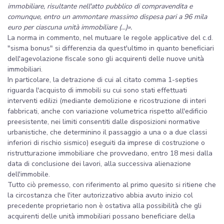
immobiliare, risultante nell'atto pubblico di compravendita e
comunque, entro un ammontare massimo dispesa pari a 96 mila
euro per ciascuna unità immobiliare (...)».
La norma in commento, nel mutuare le regole applicative del c.d.
"sisma bonus" si differenzia da quest'ultimo in quanto beneficiari
dell'agevolazione fiscale sono gli acquirenti delle nuove unità
immobiliari.
In particolare, la detrazione di cui al citato comma 1-septies
riguarda l'acquisto di immobili su cui sono stati effettuati
interventi edilizi (mediante demolizione e ricostruzione di interi
fabbricati, anche con variazione volumetrica rispetto all'edificio
preesistente, nei limiti consentiti dalle disposizioni normative
urbanistiche, che determinino il passaggio a una o a due classi
inferiori di rischio sismico) eseguiti da imprese di costruzione o
ristrutturazione immobiliare che provvedano, entro 18 mesi dalla
data di conclusione dei lavori, alla successiva alienazione
dell'immobile.
Tutto ciò premesso, con riferimento al primo quesito si ritiene che
la circostanza che l'iter autorizzativo abbia avuto inizio col
precedente proprietario non è ostativa alla possibilità che gli
acquirenti delle unità immobiliari possano beneficiare della