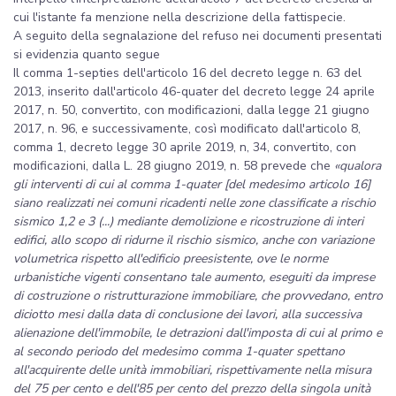
cui l'istante fa menzione nella descrizione della fattispecie.
A seguito della segnalazione del refuso nei documenti presentati
si evidenzia quanto segue
Il comma 1-septies dell'articolo 16 del decreto legge n. 63 del
2013, inserito dall'articolo 46-quater del decreto legge 24 aprile
2017, n. 50, convertito, con modificazioni, dalla legge 21 giugno
2017, n. 96, e successivamente, così modificato dall'articolo 8,
comma 1, decreto legge 30 aprile 2019, n, 34, convertito, con
modificazioni, dalla L. 28 giugno 2019, n. 58 prevede che
«qualora
gli interventi di cui al comma 1-quater [del medesimo articolo 16]
siano realizzati nei comuni ricadenti nelle zone classificate a rischio
sismico 1,2 e 3 (...) mediante demolizione e ricostruzione di interi
edifici, allo scopo di ridurne il rischio sismico, anche con variazione
volumetrica rispetto all'edificio preesistente, ove le norme
urbanistiche vigenti consentano tale aumento, eseguiti da imprese
di costruzione o ristrutturazione immobiliare, che provvedano, entro
diciotto mesi dalla data di conclusione dei lavori, alla successiva
alienazione dell'immobile, le detrazioni dall'imposta di cui al primo e
al secondo periodo del medesimo comma 1-quater spettano
all'acquirente delle unità immobiliari, rispettivamente nella misura
del 75 per cento e dell'85 per cento del prezzo della singola unità