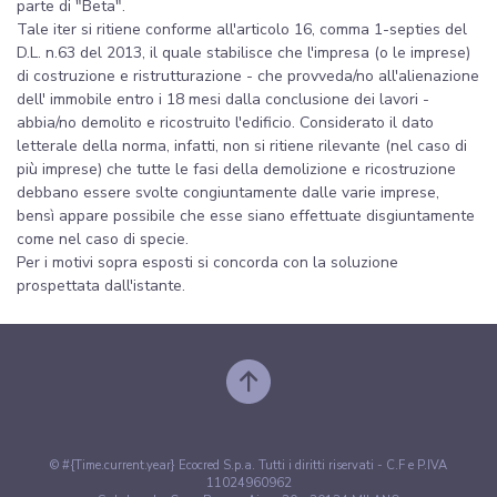
parte di "Beta".
Tale iter si ritiene conforme all'articolo 16, comma 1-septies del
D.L. n.63 del 2013, il quale stabilisce che l'impresa (o le imprese)
di costruzione e ristrutturazione - che provveda/no all'alienazione
dell' immobile entro i 18 mesi dalla conclusione dei lavori -
abbia/no demolito e ricostruito l'edificio. Considerato il dato
letterale della norma, infatti, non si ritiene rilevante (nel caso di
più imprese) che tutte le fasi della demolizione e ricostruzione
debbano essere svolte congiuntamente dalle varie imprese,
bensì appare possibile che esse siano effettuate disgiuntamente
come nel caso di specie.
Per i motivi sopra esposti si concorda con la soluzione
prospettata dall'istante.
© #{Time.current.year} Ecocred S.p.a. Tutti i diritti riservati - C.F e P.IVA
11024960962