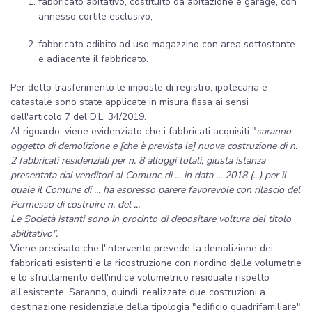
fabbricato abitativo, costituito da abitazione e garage, con
annesso cortile esclusivo;
fabbricato adibito ad uso magazzino con area sottostante
e adiacente il fabbricato.
Per detto trasferimento le imposte di registro, ipotecaria e
catastale sono state applicate in misura fissa ai sensi
dell'articolo 7 del D.L. 34/2019.
Al riguardo, viene evidenziato che i fabbricati acquisiti "
saranno
oggetto di demolizione e [che è prevista la] nuova costruzione di n.
2 fabbricati residenziali per n. 8 alloggi totali, giusta istanza
presentata dai venditori al Comune di ... in data ... 2018 (...) per il
quale il Comune di ... ha espresso parere favorevole con rilascio del
Permesso di costruire n. del ...
Le Società istanti sono in procinto di depositare voltura del titolo
abilitativo".
Viene precisato che l'intervento prevede la demolizione dei
fabbricati esistenti e la ricostruzione con riordino delle volumetrie
e lo sfruttamento dell'indice volumetrico residuale rispetto
all'esistente. Saranno, quindi, realizzate due costruzioni a
destinazione residenziale della tipologia "edificio quadrifamiliare"