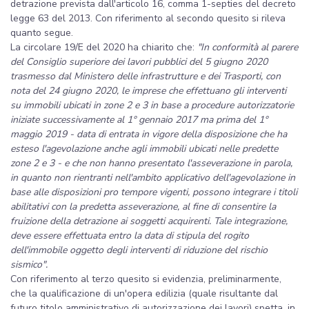
detrazione prevista dall'articolo 16, comma 1-septies del decreto
legge 63 del 2013. Con riferimento al secondo quesito si rileva
quanto segue.
La circolare 19/E del 2020 ha chiarito che:
"In conformità al parere
del Consiglio superiore dei lavori pubblici del 5 giugno 2020
trasmesso dal Ministero delle infrastrutture e dei Trasporti, con
nota del 24 giugno 2020, le imprese che effettuano gli interventi
su immobili ubicati in zone 2 e 3 in base a procedure autorizzatorie
iniziate successivamente al 1° gennaio 2017 ma prima del 1°
maggio 2019 - data di entrata in vigore della disposizione che ha
esteso l'agevolazione anche agli immobili ubicati nelle predette
zone 2 e 3 - e che non hanno presentato l'asseverazione in parola,
in quanto non rientranti nell'ambito applicativo dell'agevolazione in
base alle disposizioni pro tempore vigenti, possono integrare i titoli
abilitativi con la predetta asseverazione, al fine di consentire la
fruizione della detrazione ai soggetti acquirenti. Tale integrazione,
deve essere effettuata entro la data di stipula del rogito
dell'immobile oggetto degli interventi di riduzione del rischio
sismico".
Con riferimento al terzo quesito si evidenzia, preliminarmente,
che la qualificazione di un'opera edilizia (quale risultante dal
futuro titolo amministrativo di autorizzazione dei lavori) spetta, in