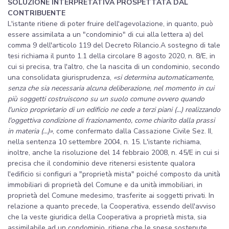
SOLUZIONE INTERPRETATIVA PROSPETTATA DAL
CONTRIBUENTE
L'istante ritiene di poter fruire dell'agevolazione, in quanto, può
essere assimilata a un "condominio" di cui alla lettera a) del
comma 9 dell'articolo 119 del Decreto Rilancio.A sostegno di tale
tesi richiama il punto 1.1 della circolare 8 agosto 2020, n. 8/E, in
cui si precisa, tra l'altro, che la nascita di un condominio, secondo
una consolidata giurisprudenza,
«si determina automaticamente,
senza che sia necessaria alcuna deliberazione, nel momento in cui
più soggetti costruiscono su un suolo comune ovvero quando
l'unico proprietario di un edificio ne cede a terzi piani (...) realizzando
l'oggettiva condizione di frazionamento, come chiarito dalla prassi
in materia (...)»
, come confermato dalla Cassazione Civile Sez. II,
nella sentenza 10 settembre 2004, n. 15. L'istante richiama,
inoltre, anche la risoluzione del 14 febbraio 2008, n. 45/E in cui si
precisa che il condominio deve ritenersi esistente qualora
l'edificio si configuri a "proprietà mista" poiché composto da unità
immobiliari di proprietà del Comune e da unità immobiliari, in
proprietà del Comune medesimo, trasferite ai soggetti privati. In
relazione a quanto precede, la Cooperativa, essendo dell'avviso
che la veste giuridica della Cooperativa a proprietà mista, sia
assimilabile ad un condominio, ritiene che le spese sostenute