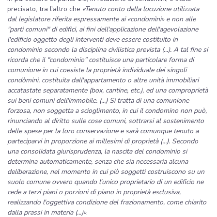
precisato, tra l'altro che
«Tenuto conto della locuzione utilizzata
dal legislatore riferita espressamente ai «condomìni» e non alle
"parti comuni" di edifici, ai fini dell'applicazione dell'agevolazione
l'edificio oggetto degli interventi deve essere costituito in
condominio secondo la disciplina civilistica prevista (...). A tal fine si
ricorda che il "condominio" costituisce una particolare forma di
comunione in cui coesiste la proprietà individuale dei singoli
condòmini, costituita dall'appartamento o altre unità immobiliari
accatastate separatamente (box, cantine, etc.), ed una comproprietà
sui beni comuni dell'immobile. (...) Si tratta di una comunione
forzosa, non soggetta a scioglimento, in cui il condomino non può,
rinunciando al diritto sulle cose comuni, sottrarsi al sostenimento
delle spese per la loro conservazione e sarà comunque tenuto a
parteciparvi in proporzione ai millesimi di proprietà (...). Secondo
una consolidata giurisprudenza, la nascita del condominio si
determina automaticamente, senza che sia necessaria alcuna
deliberazione, nel momento in cui più soggetti costruiscono su un
suolo comune ovvero quando l'unico proprietario di un edificio ne
cede a terzi piani o porzioni di piano in proprietà esclusiva,
realizzando l'oggettiva condizione del frazionamento, come chiarito
dalla prassi in materia (...)»
.