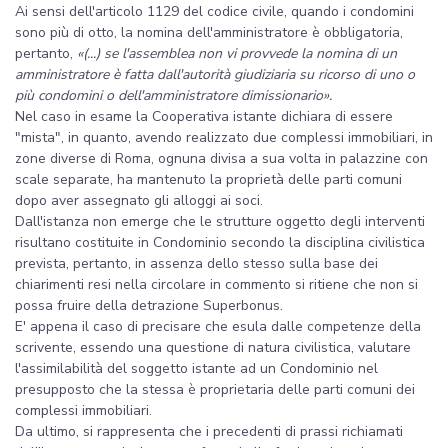
Ai sensi dell'articolo 1129 del codice civile, quando i condomini
sono più di otto, la nomina dell'amministratore è obbligatoria,
pertanto,
«(...) se l'assemblea non vi provvede la nomina di un
amministratore è fatta dall'autorità giudiziaria su ricorso di uno o
più condomini o dell'amministratore dimissionario».
Nel caso in esame la Cooperativa istante dichiara di essere
"mista", in quanto, avendo realizzato due complessi immobiliari, in
zone diverse di Roma, ognuna divisa a sua volta in palazzine con
scale separate, ha mantenuto la proprietà delle parti comuni
dopo aver assegnato gli alloggi ai soci.
Dall'istanza non emerge che le strutture oggetto degli interventi
risultano costituite in Condominio secondo la disciplina civilistica
prevista, pertanto, in assenza dello stesso sulla base dei
chiarimenti resi nella circolare in commento si ritiene che non si
possa fruire della detrazione Superbonus.
E' appena il caso di precisare che esula dalle competenze della
scrivente, essendo una questione di natura civilistica, valutare
l'assimilabilità del soggetto istante ad un Condominio nel
presupposto che la stessa è proprietaria delle parti comuni dei
complessi immobiliari.
Da ultimo, si rappresenta che i precedenti di prassi richiamati