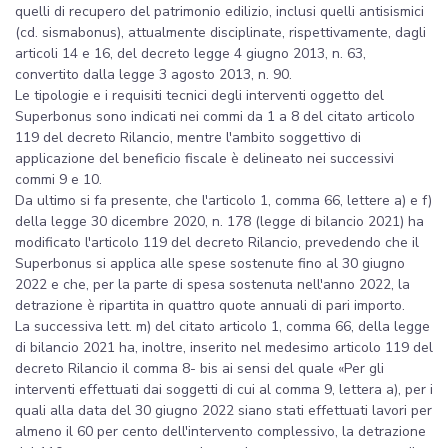
quelli di recupero del patrimonio edilizio, inclusi quelli antisismici
(cd. sismabonus), attualmente disciplinate, rispettivamente, dagli
articoli 14 e 16, del decreto legge 4 giugno 2013, n. 63,
convertito dalla legge 3 agosto 2013, n. 90.
Le tipologie e i requisiti tecnici degli interventi oggetto del
Superbonus sono indicati nei commi da 1 a 8 del citato articolo
119 del decreto Rilancio, mentre l'ambito soggettivo di
applicazione del beneficio fiscale è delineato nei successivi
commi 9 e 10.
Da ultimo si fa presente, che l'articolo 1, comma 66, lettere a) e f)
della legge 30 dicembre 2020, n. 178 (legge di bilancio 2021) ha
modificato l'articolo 119 del decreto Rilancio, prevedendo che il
Superbonus si applica alle spese sostenute fino al 30 giugno
2022 e che, per la parte di spesa sostenuta nell'anno 2022, la
detrazione è ripartita in quattro quote annuali di pari importo.
La successiva lett. m) del citato articolo 1, comma 66, della legge
di bilancio 2021 ha, inoltre, inserito nel medesimo articolo 119 del
decreto Rilancio il comma 8- bis ai sensi del quale «Per gli
interventi effettuati dai soggetti di cui al comma 9, lettera a), per i
quali alla data del 30 giugno 2022 siano stati effettuati lavori per
almeno il 60 per cento dell'intervento complessivo, la detrazione