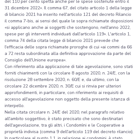
del 110 per cento spetta anche per le spese sostenute entro il
31 dicembre 2022». Il comma 67, del citato articolo 1 della legge
di bilancio 2021 ha inserito nell'articolo 121 del decreto Rilancio
il comma 7-bis, ai sensi del quale le sopra richiamate disposizioni
«si applicano anche ai soggetti che sostengono, nell'anno 2022,
spese per gli interventi individuati dall'articolo 119». L'articolo 1,
comma 74 della citata legge di bilancio 2021 prevede che
l'efficacia delle sopra richiamate proroghe di cui «ai commi da 66
a 72 resta subordinata alla definitiva approvazione da parte del
Consiglio dell'Unione europea».
Con riferimento alla applicazione di tale agevolazione, sono stati
forniti chiarimenti con la circolare 8 agosto 2020, n. 24/E, con la
risoluzione 28 settembre 2020, n. 60/E e, da ultimo, con la
circolare 22 dicembre 2020, n. 30/E cui si rinvia per ulteriori
approfondimenti, in particolare, con riferimento ai requisiti di
accesso all'agevolazione non oggetto della presente istanza di
interpello.
Nella citata circolare n. 24/E del 2020, nel paragrafo relativo
all'ambito soggettivo, è stato precisato che sono destinatari
dell'agevolazione, tra gli altri, i Condomìni e le Cooperative a
proprietà indivisa (comma 9 dell'articolo 119 del decreto rilancio).
In particolare al punto 1.1, in relazione ai condomini, è stato