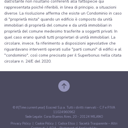
dall'istante non risultano conferenti alla fattispecie qui
rappresentata poiché riferibili, in linea di principio, a situazioni
diverse. La risoluzione afferma che esiste un Condominio in caso
di "proprietà mista" quando un edificio è composto da unità
immobiliari di proprietà del comune e da unità immobiliari in
proprietà del comune medesimo trasferite a soggetti privati. In
quel caso erano quindi tutti proprietari di unità immobiliari. La
circolare, invece, fa riferimento a disposizioni agevolative che
riguardavano interventi operati sulle "parti comuni" di edifici e al
"condominio", così come precisato per il Superbonus nella citata
circolare n. 24/E del 2020.
© #{Time.current.year} Ecocred S.p.a. Tutti i diritti riservati - C.F e P.IVA
11024960962
Sede Legale: Corso Buenos Aires, 20 - 20124 MILANO
Privacy Policy
|
Cookie Policy
|
Codice Etico
|
Società Trasparente – Altri