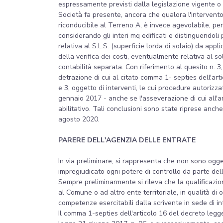
espressamente previsti dalla legislazione vigente o 
Società fa presente, ancora che qualora l'intervento
riconducibile al Terreno A, è invece agevolabile, per
considerando gli interi mq edificati e distinguendol
relativa al S.L.S. (superficie lorda di solaio) da ap
della verifica dei costi, eventualmente relativa al s
contabilità separata. Con riferimento al quesito n. 3, 
detrazione di cui al citato comma 1- septies dell'art
e 3, oggetto di interventi, le cui procedure autorizz
gennaio 2017 - anche se l'asseverazione di cui all'ar
abilitativo. Tali conclusioni sono state riprese anche
agosto 2020.
PARERE DELL'AGENZIA DELLE ENTRATE
In via preliminare, si rappresenta che non sono ogget
impregiudicato ogni potere di controllo da parte dell
Sempre preliminarmente si rileva che la qualificazione
al Comune o ad altro ente territoriale, in qualità d
competenze esercitabili dalla scrivente in sede di in
Il comma 1-septies dell'articolo 16 del decreto legge