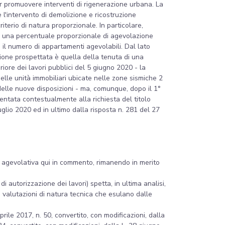
er promuovere interventi di rigenerazione urbana. La
l'intervento di demolizione e ricostruzione
terio di natura proporzionale. In particolare,
are una percentuale proporzionale di agevolazione
e il numero di appartamenti agevolabili. Dal lato
zione prospettata è quella della tenuta di una
eriore dei lavori pubblici del 5 giugno 2020 - la
delle unità immobiliari ubicate nelle zone sismiche 2
 delle nuove disposizioni - ma, comunque, dopo il 1°
sentata contestualmente alla richiesta del titolo
luglio 2020 ed in ultimo dalla risposta n. 281 del 27
ina agevolativa qui in commento, rimanendo in merito
i autorizzazione dei lavori) spetta, in ultima analisi,
e valutazioni di natura tecnica che esulano dalle
rile 2017, n. 50, convertito, con modificazioni, dalla