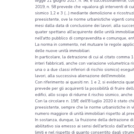
legge 21 giugno 2017, n. 96, e successivamente, così 
2019, n. 58 prevede che «qualora gli interventi di cu
sismico 1,2 e 3 (...) mediante demolizione e ricostruzi
preesistente, ove le norme urbanistiche vigenti cons
mesi dalla data di conclusione dei lavori, alla succ
quater spettano all'acquirente delle unità immobiliar
nell'atto pubblico di compravendita e comunque, ent
La norma in commento, nel mutuare le regole applicat
delle nuove unità immobiliari.
In particolare, la detrazione di cui al citato comma 1
interi fabbricati, anche con variazione volumetrica ri
una o a due classi inferiori di rischio sismico) eseg
lavori, alla successiva alienazione dell'immobile.
Con riferimento ai quesiti nn. 1 e 2, si evidenzia qu
prevede per gli acquirenti la possibilità di fruire de
edifici, allo scopo di ridurne il rischio sismico, anch
Con la circolare n. 19/E dell'8 luglio 2020 è stato c
preesistente, sempre che le norme urbanistiche in vi
numero maggiore di unità immobiliari rispetto al pre
In sostanza, dunque, la fruizione della detrazione di
abilitativo sia emesso ai sensi dell'articolo dall'arti
limiti e nel rispetto di quanto consentito dagli strum