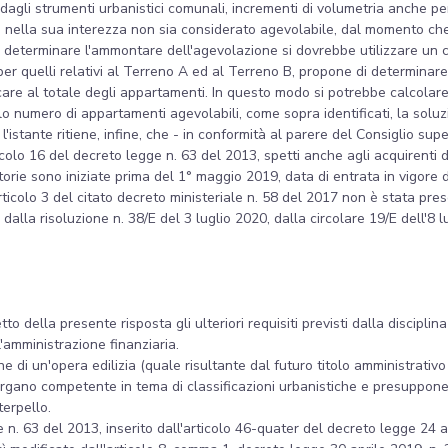
dagli strumenti urbanistici comunali, incrementi di volumetria anche p
 nella sua interezza non sia considerato agevolabile, dal momento che 
 determinare l'ammontare dell'agevolazione si dovrebbe utilizzare un cri
i per quelli relativi al Terreno A ed al Terreno B, propone di determin
plicare al totale degli appartamenti. In questo modo si potrebbe calcolar
olo numero di appartamenti agevolabili, come sopra identificati, la solu
l'istante ritiene, infine, che - in conformità al parere del Consiglio sup
icolo 16 del decreto legge n. 63 del 2013, spetti anche agli acquirenti 
atorie sono iniziate prima del 1° maggio 2019, data di entrata in vigore
ticolo 3 del citato decreto ministeriale n. 58 del 2017 non è stata pre
 dalla risoluzione n. 38/E del 3 luglio 2020, dalla circolare 19/E dell'8 
to della presente risposta gli ulteriori requisiti previsti dalla discipl
'amministrazione finanziaria.
 di un'opera edilizia (quale risultante dal futuro titolo amministrativo d
i organo competente in tema di classificazioni urbanistiche e presuppon
terpello.
 n. 63 del 2013, inserito dall'articolo 46-quater del decreto legge 24 ap