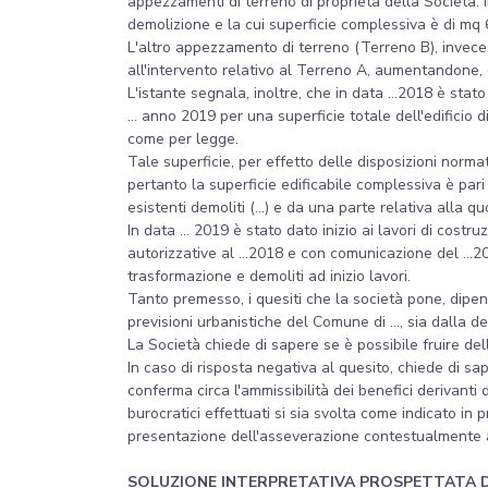
appezzamenti di terreno di proprietà della Società. 
demolizione e la cui superficie complessiva è di mq
L'altro appezzamento di terreno (Terreno B), invece,
all'intervento relativo al Terreno A, aumentandone, di 
L'istante segnala, inoltre, che in data ...2018 è stat
... anno 2019 per una superficie totale dell'edificio 
come per legge.
Tale superficie, per effetto delle disposizioni normat
pertanto la superficie edificabile complessiva è pari 
esistenti demoliti (...) e da una parte relativa alla q
In data ... 2019 è stato dato inizio ai lavori di costr
autorizzative al ...2018 e con comunicazione del ...201
trasformazione e demoliti ad inizio lavori.
Tanto premesso, i quesiti che la società pone, dipend
previsioni urbanistiche del Comune di ..., sia dalla d
La Società chiede di sapere se è possibile fruire dell
In caso di risposta negativa al quesito, chiede di sa
conferma circa l'ammissibilità dei benefici derivant
burocratici effettuati si sia svolta come indicato i
presentazione dell'asseverazione contestualmente al
SOLUZIONE INTERPRETATIVA PROSPETTATA 