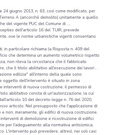
egge 24 giugno 2013, n. 63, così come modificato, per
sul Terreno A (ancorché demolito) unitamente a quello
che del vigente PUC del Comune di ....
-septies dell'articolo 16 del TUIR, prevede
stente, ove le norme urbanistiche vigenti consentano
i, in particolare richiama la Risposta n. 409 del
edificio che determina un aumento volumetrico rispetto
a, non rileva la circostanza che il fabbricato
che il titolo abilitativo all'esecuzione dei lavori ,
zione edilizia" all'interno della quale sono
le oggetto dell'intervento è situato in zona
 interventi di nuova costruzione, il permesso di
itolo abilitativo consta di un'autorizzazione, la cui
 dall'articolo 10 del decreto-legge n. 76 del 2020,
stesso articolo. Nel presupposto che l'applicazione di
 e non, meramente, gli edifici di nuova costruzione.
i interventi di demolizione e ricostruzione di edifici
arie per l'adeguamento alla normativa antisismica,
co. L'intervento può prevedere, altresì, nei soli casi