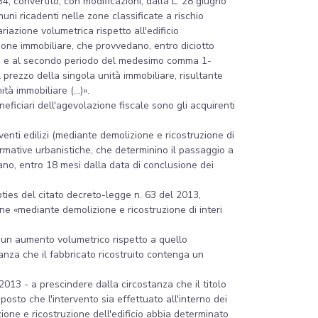
4, convertito, con modificazioni, dalla L. 28 giugno
uni ricadenti nelle zone classificate a rischio
ariazione volumetrica rispetto all'edificio
ione immobiliare, che provvedano, entro diciotto
primo e al secondo periodo del medesimo comma 1-
 prezzo della singola unità immobiliare, risultante
 immobiliare (...)».
ficiari dell'agevolazione fiscale sono gli acquirenti
rventi edilizi (mediante demolizione e ricostruzione di
 normative urbanistiche, che determinino il passaggio a
dano, entro 18 mesi dalla data di conclusione dei
pties del citato decreto-legge n. 63 del 2013,
ione «mediante demolizione e ricostruzione di interi
he un aumento volumetrico rispetto a quello
anza che il fabbricato ricostruito contenga un
2013 - a prescindere dalla circostanza che il titolo
pposto che l'intervento sia effettuato all'interno dei
izione e ricostruzione dell'edificio abbia determinato