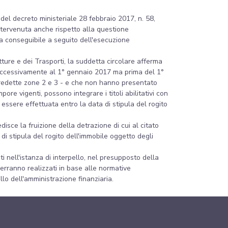
3 del decreto ministeriale 28 febbraio 2017, n. 58,
ntervenuta anche rispetto alla questione
la conseguibile a seguito dell'esecuzione
ture e dei Trasporti, la suddetta circolare afferma
 successivamente al 1° gennaio 2017 ma prima del 1°
 predette zone 2 e 3 - e che non hanno presentato
ore vigenti, possono integrare i titoli abilitativi con
 essere effettuata entro la data di stipula del rogito
isce la fruizione della detrazione di cui al citato
di stipula del rogito dell'immobile oggetto degli
i nell'istanza di interpello, nel presupposto della
verranno realizzati in base alle normative
llo dell'amministrazione finanziaria.