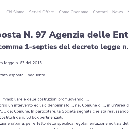
Chi Siamo
Servizi Offerti
Come Operiamo
Contatti
News
posta N. 97 Agenzia delle Ent
comma 1-septies del decreto legge n.
to legge n. 63 del 2013.
 stato esposto il seguente
e immobiliare e delle costruzioni promuovendo, ....
rso un intervento edilizio denominato ..., nel Comune di ..., in un'area
PUC del Comune. In particolare, la Società segnala che sta realizzando 
costituiti da n. 58 box pertinenziali.
cazione urbana, per effetto della specifica regolamentazione edilizia de