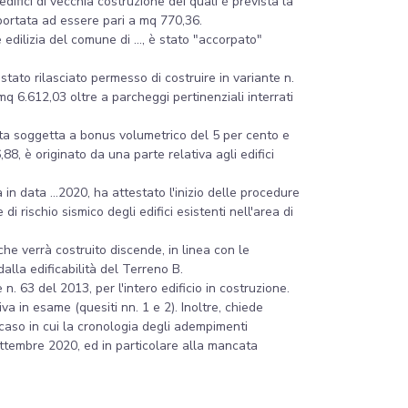
ifici di vecchia costruzione dei quali è prevista la
portata ad essere pari a mq 770,36.
dilizia del comune di ..., è stato "accorpato"
 stato rilasciato permesso di costruire in variante n.
mq 6.612,03 oltre a parcheggi pertinenziali interrati
 stata soggetta a bonus volumetrico del 5 per cento e
88, è originato da una parte relativa agli edifici
à in data ...2020, ha attestato l'inizio delle procedure
i rischio sismico degli edifici esistenti nell'area di
he verrà costruito discende, in linea con le
dalla edificabilità del Terreno B.
. 63 del 2013, per l'intero edificio in costruzione.
va in esame (quesiti nn. 1 e 2). Inoltre, chiede
 caso in cui la cronologia degli adempimenti
ettembre 2020, ed in particolare alla mancata