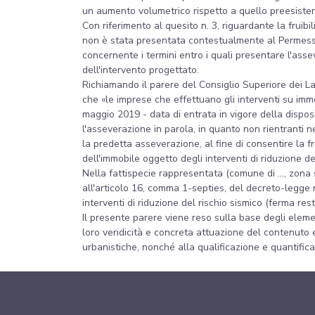
un aumento volumetrico rispetto a quello preesisten
Con riferimento al quesito n. 3, riguardante la fruibi
non è stata presentata contestualmente al Permesso 
concernente i termini entro i quali presentare l'ass
dell'intervento progettato.
Richiamando il parere del Consiglio Superiore dei La
che «le imprese che effettuano gli interventi su imm
maggio 2019 - data di entrata in vigore della dispo
l'asseverazione in parola, in quanto non rientranti ne
la predetta asseverazione, al fine di consentire la f
dell'immobile oggetto degli interventi di riduzione de
Nella fattispecie rappresentata (comune di ..., zona 
all'articolo 16, comma 1-septies, del decreto-legge n
interventi di riduzione del rischio sismico (ferma rest
Il presente parere viene reso sulla base degli elemen
loro veridicità e concreta attuazione del contenuto e
urbanistiche, nonché alla qualificazione e quantific