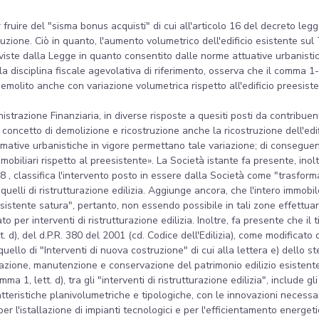
ter fruire del "sisma bonus acquisti" di cui all'articolo 16 del decreto l
costruzione. Ciò in quanto, l'aumento volumetrico dell'edificio esistente 
eviste dalla Legge in quanto consentito dalle norme attuative urbanisti
a disciplina fiscale agevolativa di riferimento, osserva che il comma 1
o demolito anche con variazione volumetrica rispetto all'edificio preesi
strazione Finanziaria, in diverse risposte a quesiti posti da contribuent
nel concetto di demolizione e ricostruzione anche la ricostruzione dell'
mative urbanistiche in vigore permettano tale variazione; di conseguenz
iliari rispetto al preesistente». La Società istante fa presente, inoltre, 
8 , classifica l'intervento posto in essere dalla Società come "trasforma
 quelli di ristrutturazione edilizia. Aggiunge ancora, che l'intero immobi
stente satura", pertanto, non essendo possibile in tali zone effettuare
o per interventi di ristrutturazione edilizia. Inoltre, fa presente che il t
t. d), del d.P.R. 380 del 2001 (cd. Codice dell'Edilizia), come modificato
 quello di "Interventi di nuova costruzione" di cui alla lettera e) dello 
urazione, manutenzione e conservazione del patrimonio edilizio esistente
mma 1, lett. d), tra gli "interventi di ristrutturazione edilizia", include gl
ratteristiche planivolumetriche e tipologiche, con le innovazioni necess
per l'istallazione di impianti tecnologici e per l'efficientamento energeti