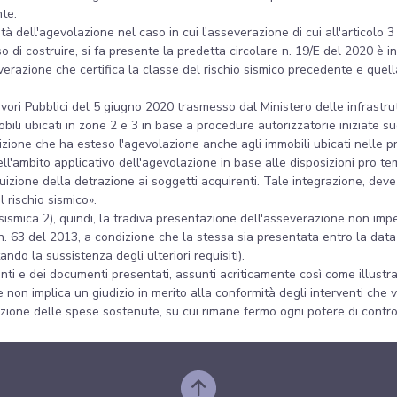
te.
lità dell'agevolazione nel caso in cui l'asseverazione di cui all'articolo 
di costruire, si fa presente la predetta circolare n. 19/E del 2020 è i
everazione che certifica la classe del rischio sismico precedente e quel
vori Pubblici del 5 giugno 2020 trasmesso dal Ministero delle infrastrut
obili ubicati in zone 2 e 3 in base a procedure autorizzatorie iniziate
sizione che ha esteso l'agevolazione anche agli immobili ubicati nelle
ll'ambito applicativo dell'agevolazione in base alle disposizioni pro temp
ruizione della detrazione ai soggetti acquirenti. Tale integrazione, deve
l rischio sismico».
sismica 2), quindi, la tradiva presentazione dell'asseverazione non imped
. 63 del 2013, a condizione che la stessa sia presentata entro la data 
ando la sussistenza degli ulteriori requisiti).
ti e dei documenti presentati, assunti acriticamente così come illustrat
 non implica un giudizio in merito alla conformità degli interventi che 
azione delle spese sostenute, su cui rimane fermo ogni potere di contro