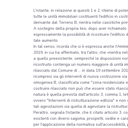
L'istante, in relazione ai quesiti 1 e 2, ritiene di po
tutte le unità immobiliari costituenti l'edificio in 
derivante dal Terreno B, rientra nelle casistiche pr
A sostegno della propria tesi, dopo aver richiamato l
espressamente la possibilità di ricostruire l'edifici
tale aumento.
In tal senso, ricorda che si è espressa anche l'Ammini
2019, in cui ha affermato, tra l'altro, che «rientra 
a quello preesistente, sempreché le disposizioni nor
ricostruito contenga un numero maggiore di unità immob
rilasciato dal Comune di ... in data 19 settembre 201
ricompresi sia gli interventi di nuova costruzione sia
omogenea B, classificata come "zona residenziale esi
costruire rilasciato non può che essere stato rilasciat
natura è quella prevista dall'articolo 3, comma 1, let
ovvero "Interventi di ristrutturazione edilizia" e non
tali agevolazioni sia quella di agevolare la ristrutt
Peraltro, segnala l'istante, che il citato articolo 3, co
esistenti con diversi sagoma, prospetti, sedile e ca
per l'applicazione della normativa sull'accessibilità, 