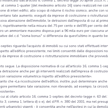
modificato dall'articolo 8, comma 1, decreto legge 30 aprile 2019, n, 3
i al comma 1-quater [del medesimo articolo 16] siano realizzati nei com
one di interi edifici, allo scopo di ridurne il rischio sismico, anche con v
entano tale aumento, eseguiti da imprese di costruzione o ristrutturaz
essiva alienazione dell'immobile, le detrazioni dall'imposta di cui al 
i, rispettivamente nella misura del 75 per cento e dell'85 per cento del
ro un ammontare massimo dispesa pari a 96 mila euro per ciascuna unità
ive del c.d. "sisma bonus" si differenzia da quest'ultimo in quanto bene
-septies riguarda l'acquisto di immobili su cui sono stati effettuati inte
spetto all'edificio preesistente, nei limiti consentiti dalle disposizioni
uiti da imprese di costruzione o ristrutturazione immobiliare che provve
anto segue. La disposizione normativa di cui all'articolo 16, comma 1-se
lla detrazione anche per gli interventi realizzati dall'impresa di costruz
e con variazione volumetrica rispetto all'edificio preesistente».
hiarito che «La ricostruzione dell'edificio, inoltre, può determinare anc
gore permettano tale variazione, non rilevando, ad esempio, la circost
esistente».
 cui al citato articolo 16, comma 1-septies del decreto-legge n. 63 del 
colo 3, comma 1, lettera d) o e), del d.P.R. n. 380 del 2001, ma nel presu
enti urbanistici vigenti - è consentita anche nell'ipotesi in cui la demol