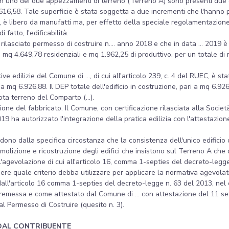
In uno dei due appezzamenti di terreno (Terreno A) sono presenti due ed
 616,58. Tale superficie è stata soggetta a due incrementi che l'hanno 
 è libero da manufatti ma, per effetto della speciale regolamentazione e
fatto, l'edificabilità.
o rilasciato permesso di costruire n.... anno 2018 e che in data ... 2019 è
di mq 4.649,78 residenziali e mq 1.962,25 di produttivo, per un totale di 
ive edilizie del Comune di ..., di cui all'articolo 239, c. 4 del RUEC, è
a mq 6.926,88. Il DEP totale dell'edificio in costruzione, pari a mq 6.926,
uota terreno del Comparto (...).
uzione del fabbricato. Il Comune, con certificazione rilasciata alla Societ
9 ha autorizzato l'integrazione della pratica edilizia con l'attestazione d
ono dalla specifica circostanza che la consistenza dell'unico edificio c
emolizione e ricostruzione degli edifici che insistono sul Terreno A che 
'agevolazione di cui all'articolo 16, comma 1-septies del decreto-legge n
pere quale criterio debba utilizzare per applicare la normativa agevolati
i dall'articolo 16 comma 1-septies del decreto-legge n. 63 del 2013, nel
n premessa e come attestato dal Comune di ... con attestazione del 11 s
 Permesso di Costruire (quesito n. 3).
DAL CONTRIBUENTE