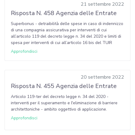
21 settembre 2022
Risposta N. 458 Agenzia delle Entrate
Superbonus - detraibilità delle spese in caso di indennizzo
di una compagnia assicurativa per interventi di cui
all’articolo 119 del decreto legge n. 34 del 2020 e limiti di
spesa per interventi di cui all’articolo 16 bis del TUIR
Approfondisci
20 settembre 2022
Risposta N. 455 Agenzia delle Entrate
Articolo 119-ter del decreto legge n. 34 del 2020 -
interventi per il superamento e l'eliminazione di barriere
architettoniche - ambito oggettivo di applicazione.
Approfondisci