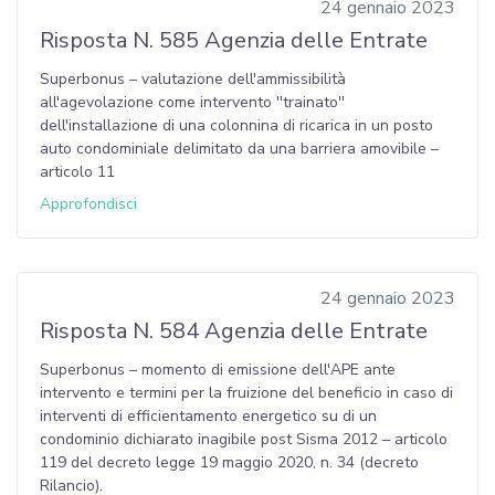
24 gennaio 2023
Risposta N. 585 Agenzia delle Entrate
Superbonus – valutazione dell'ammissibilità
all'agevolazione come intervento ''trainato''
dell'installazione di una colonnina di ricarica in un posto
auto condominiale delimitato da una barriera amovibile –
articolo 11
Approfondisci
24 gennaio 2023
Risposta N. 584 Agenzia delle Entrate
Superbonus – momento di emissione dell'APE ante
intervento e termini per la fruizione del beneficio in caso di
interventi di efficientamento energetico su di un
condominio dichiarato inagibile post Sisma 2012 – articolo
119 del decreto legge 19 maggio 2020, n. 34 (decreto
Rilancio).