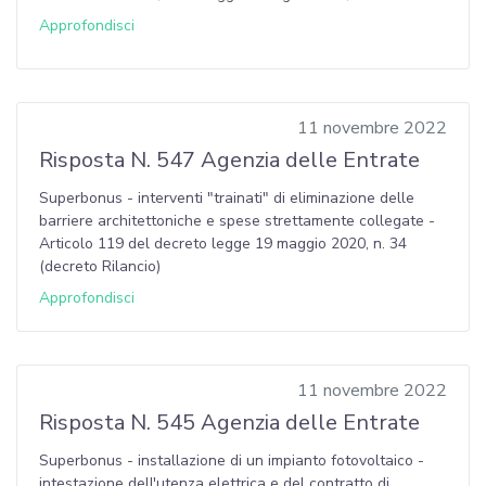
Approfondisci
11 novembre 2022
Risposta N. 547 Agenzia delle Entrate
Superbonus - interventi "trainati" di eliminazione delle
barriere architettoniche e spese strettamente collegate -
Articolo 119 del decreto legge 19 maggio 2020, n. 34
(decreto Rilancio)
Approfondisci
11 novembre 2022
Risposta N. 545 Agenzia delle Entrate
Superbonus - installazione di un impianto fotovoltaico -
intestazione dell'utenza elettrica e del contratto di