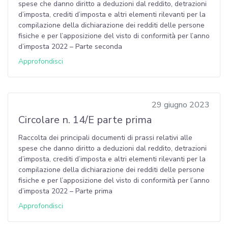
spese che danno diritto a deduzioni dal reddito, detrazioni
d’imposta, crediti d’imposta e altri elementi rilevanti per la
compilazione della dichiarazione dei redditi delle persone
fisiche e per l’apposizione del visto di conformità per l’anno
d’imposta 2022 – Parte seconda
Approfondisci
29 giugno 2023
Circolare n. 14/E parte prima
Raccolta dei principali documenti di prassi relativi alle
spese che danno diritto a deduzioni dal reddito, detrazioni
d’imposta, crediti d’imposta e altri elementi rilevanti per la
compilazione della dichiarazione dei redditi delle persone
fisiche e per l’apposizione del visto di conformità per l’anno
d’imposta 2022 – Parte prima
Approfondisci