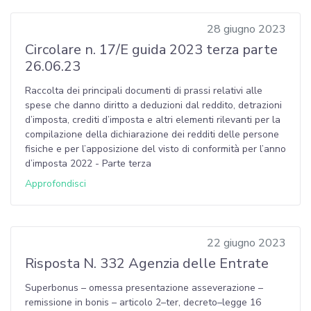
28 giugno 2023
Circolare n. 17/E guida 2023 terza parte
26.06.23
Raccolta dei principali documenti di prassi relativi alle
spese che danno diritto a deduzioni dal reddito, detrazioni
d’imposta, crediti d’imposta e altri elementi rilevanti per la
compilazione della dichiarazione dei redditi delle persone
fisiche e per l’apposizione del visto di conformità per l’anno
d’imposta 2022 - Parte terza
Approfondisci
22 giugno 2023
Risposta N. 332 Agenzia delle Entrate
Superbonus – omessa presentazione asseverazione –
remissione in bonis – articolo 2–ter, decreto–legge 16