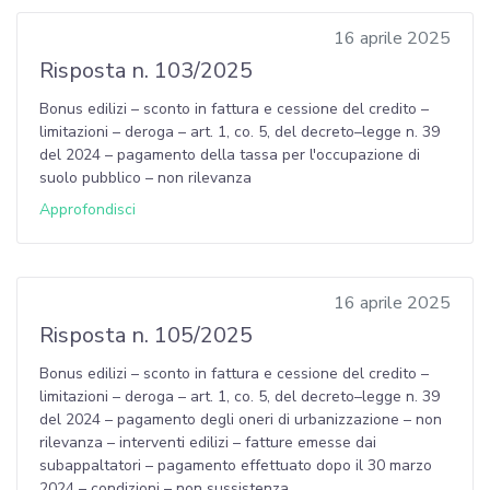
16 aprile 2025
Risposta n. 103/2025
Bonus edilizi – sconto in fattura e cessione del credito –
limitazioni – deroga – art. 1, co. 5, del decreto–legge n. 39
del 2024 – pagamento della tassa per l'occupazione di
suolo pubblico – non rilevanza
Approfondisci
16 aprile 2025
Risposta n. 105/2025
Bonus edilizi – sconto in fattura e cessione del credito –
limitazioni – deroga – art. 1, co. 5, del decreto–legge n. 39
del 2024 – pagamento degli oneri di urbanizzazione – non
rilevanza – interventi edilizi – fatture emesse dai
subappaltatori – pagamento effettuato dopo il 30 marzo
2024 – condizioni – non sussistenza.