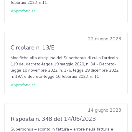
febbraio 2023, n.11.
Approfondisci
22 giugno 2023
Circolare n. 13/E
Modifiche alla disciplina del Superbonus di cui all’articolo
119 del decreto-legge 19 maggio 2020, n. 34 - Decreto-
legge 18 novembre 2022, n. 176, legge 29 dicembre 2022,
n. 197, e decreto-legge 16 febbraio 2023, n. 11
Approfondisci
14 giugno 2023
Risposta n. 348 del 14/06/2023
Superbonus – sconto in fattura – errore nella fattura e