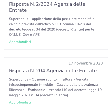
Risposta N. 2/2024 Agenzia delle
Entrate
Superbonus – applicazione della peculiare modalità di
calcolo prevista dall'articolo 119, comma 10–bis del
decreto legge n. 34 del 2020 (decreto Rilancio) per le
ONLUS, Odv e APS
Approfondisci
17 novembre 2023
Risposta N. 204 Agenzia delle Entrate
Superbonus - Opzione sconto in fattura - Vendita
infraquinquennale immobile - Calcolo della plusvalenza -
Rilevanza - Fattispecie - Articolo119 del decreto legge 19
maggio 2020, n. 34 (decreto Rilancio)
Approfondisci