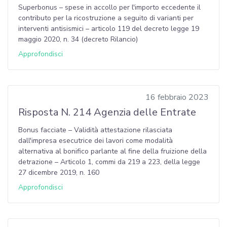
Superbonus – spese in accollo per l'importo eccedente il
contributo per la ricostruzione a seguito di varianti per
interventi antisismici – articolo 119 del decreto legge 19
maggio 2020, n. 34 (decreto Rilancio)
Approfondisci
16 febbraio 2023
Risposta N. 214 Agenzia delle Entrate
Bonus facciate – Validità attestazione rilasciata
dall'impresa esecutrice dei lavori come modalità
alternativa al bonifico parlante al fine della fruizione della
detrazione – Articolo 1, commi da 219 a 223, della legge
27 dicembre 2019, n. 160
Approfondisci