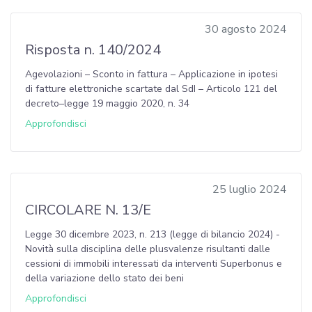
30 agosto 2024
Risposta n. 140/2024
Agevolazioni – Sconto in fattura – Applicazione in ipotesi
di fatture elettroniche scartate dal SdI – Articolo 121 del
decreto–legge 19 maggio 2020, n. 34
Approfondisci
25 luglio 2024
CIRCOLARE N. 13/E
Legge 30 dicembre 2023, n. 213 (legge di bilancio 2024) -
Novità sulla disciplina delle plusvalenze risultanti dalle
cessioni di immobili interessati da interventi Superbonus e
della variazione dello stato dei beni
Approfondisci