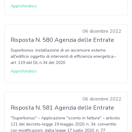
Approfondisci
06 dicembre 2022
Risposta N. 580 Agenzia delle Entrate
Superbonus: installazione di un ascensore esterno
all'edificio oggetto di interventi di efficienza energetica.–
art. 119 del DL n.34 del 2020
Approfondisci
06 dicembre 2022
Risposta N. 581 Agenzia delle Entrate
''Superbonus'' – Applicazione ''sconto in fattura'' – articolo
121 del decreto–legge 19 maggio 2020, n. 34, convertito
con modificazioni, dalla legge 17 luglio 2020, n. 77