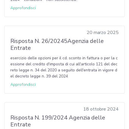
Approfondisci
20 marzo 2025
Risposta N. 26/20245Agenzia delle
Entrate
esercizio delle opzioni per il cd. sconto in fattura o per la c
essione del credito d'imposta di cui all'articolo 121 del dec
reto legge n. 34 del 2020 a seguito dell'entrata in vigore d
el decreto legge n. 39 del 2024
Approfondisci
18 ottobre 2024
Risposta N. 199/2024 Agenzia delle
Entrate