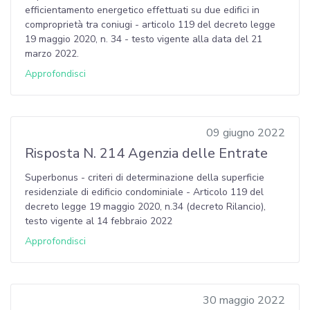
efficientamento energetico effettuati su due edifici in
comproprietà tra coniugi - articolo 119 del decreto legge
19 maggio 2020, n. 34 - testo vigente alla data del 21
marzo 2022.
Approfondisci
09 giugno 2022
Risposta N. 214 Agenzia delle Entrate
Superbonus - criteri di determinazione della superficie
residenziale di edificio condominiale - Articolo 119 del
decreto legge 19 maggio 2020, n.34 (decreto Rilancio),
testo vigente al 14 febbraio 2022
Approfondisci
30 maggio 2022