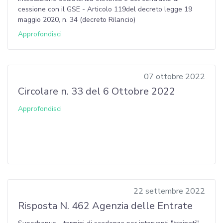
cessione con il GSE - Articolo 119del decreto legge 19
maggio 2020, n. 34 (decreto Rilancio)
Approfondisci
07 ottobre 2022
Circolare n. 33 del 6 Ottobre 2022
Approfondisci
22 settembre 2022
Risposta N. 462 Agenzia delle Entrate