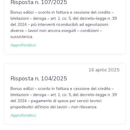
Risposta n. 107/2025
Bonus edilizi – sconto in fattura e cessione del credito –
limitazioni – deroga – art. 1, co. 5, del decreto–legge n. 39
del 2024 – più interventi riconducibili ad agevolazioni
diverse – lavori non ancora eseguiti – condizioni –
sussistenza.
Approfondisci
16 aprile 2025
Risposta n. 104/2025
Bonus edilizi – sconto in fattura e cessione del credito –
limitazioni – deroga – art. 1, co. 5, del decreto–legge n. 39
del 2024 – pagamento di spese per servizi tecnici
propedeutici all'inizio dei lavori – non rilevanza.
Approfondisci