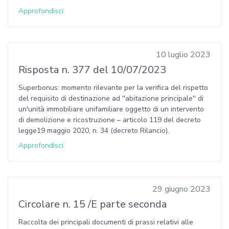
Approfondisci
10 luglio 2023
Risposta n. 377 del 10/07/2023
Superbonus: momento rilevante per la verifica del rispetto
del requisito di destinazione ad ''abitazione principale'' di
un'unità immobiliare unifamiliare oggetto di un intervento
di demolizione e ricostruzione – articolo 119 del decreto
legge19 maggio 2020, n. 34 (decreto Rilancio).
Approfondisci
29 giugno 2023
Circolare n. 15 /E parte seconda
Raccolta dei principali documenti di prassi relativi alle