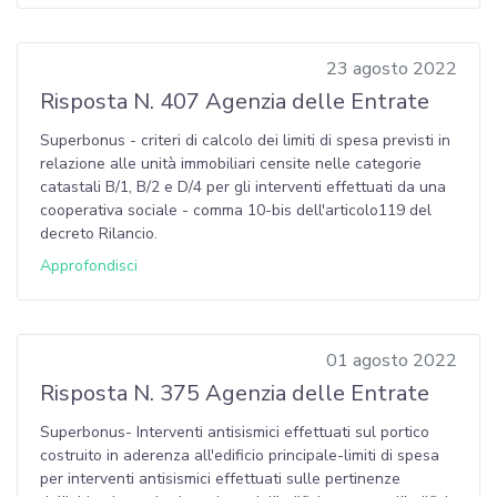
23 agosto 2022
Risposta N. 407 Agenzia delle Entrate
Superbonus - criteri di calcolo dei limiti di spesa previsti in
relazione alle unità immobiliari censite nelle categorie
catastali B/1, B/2 e D/4 per gli interventi effettuati da una
cooperativa sociale - comma 10-bis dell'articolo119 del
decreto Rilancio.
Approfondisci
01 agosto 2022
Risposta N. 375 Agenzia delle Entrate
Superbonus- Interventi antisismici effettuati sul portico
costruito in aderenza all'edificio principale-limiti di spesa
per interventi antisismici effettuati sulle pertinenze