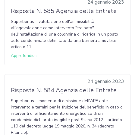
24 gennaio 2023
Risposta N. 585 Agenzia delle Entrate
Superbonus – valutazione dell'ammissibilità
all'agevolazione come intervento ''trainato''
dell'installazione di una colonnina di ricarica in un posto
auto condominiale delimitato da una barriera amovibile –
articolo 11
Approfondisci
24 gennaio 2023
Risposta N. 584 Agenzia delle Entrate
Superbonus – momento di emissione dell'APE ante
intervento e termini per la fruizione del beneficio in caso di
interventi di efficientamento energetico su di un
condominio dichiarato inagibile post Sisma 2012 – articolo
119 del decreto legge 19 maggio 2020, n. 34 (decreto
Rilancio).