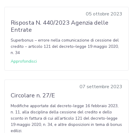
05 ottobre 2023
Risposta N. 440/2023 Agenzia delle
Entrate
Superbonus – errore nella comunicazione di cessione del
credito – articolo 121 del decreto–legge 19 maggio 2020,
n. 34
Approfondisci
07 settembre 2023
Circolare n. 27/E
Modifiche apportate dal decreto-legge 16 febbraio 2023,
n. 11, alla disciplina della cessione del credito e dello
sconto in fattura di cui all’articolo 121 del decreto-legge
19 maggio 2020, n. 34, e altre disposizioni in tema di bonus
edilizi.