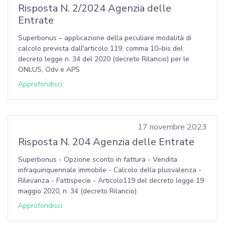
Risposta N. 2/2024 Agenzia delle
Entrate
Superbonus – applicazione della peculiare modalità di
calcolo prevista dall'articolo 119, comma 10–bis del
decreto legge n. 34 del 2020 (decreto Rilancio) per le
ONLUS, Odv e APS
Approfondisci
17 novembre 2023
Risposta N. 204 Agenzia delle Entrate
Superbonus - Opzione sconto in fattura - Vendita
infraquinquennale immobile - Calcolo della plusvalenza -
Rilevanza - Fattispecie - Articolo119 del decreto legge 19
maggio 2020, n. 34 (decreto Rilancio)
Approfondisci