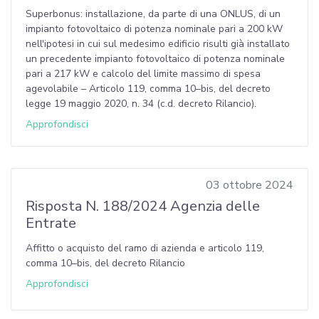
Superbonus: installazione, da parte di una ONLUS, di un
impianto fotovoltaico di potenza nominale pari a 200 kW
nell'ipotesi in cui sul medesimo edificio risulti già installato
un precedente impianto fotovoltaico di potenza nominale
pari a 217 kW e calcolo del limite massimo di spesa
agevolabile – Articolo 119, comma 10–bis, del decreto
legge 19 maggio 2020, n. 34 (c.d. decreto Rilancio).
Approfondisci
03 ottobre 2024
Risposta N. 188/2024 Agenzia delle
Entrate
Affitto o acquisto del ramo di azienda e articolo 119,
comma 10–bis, del decreto Rilancio
Approfondisci