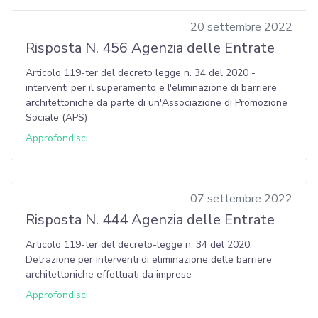
20 settembre 2022
Risposta N. 456 Agenzia delle Entrate
Articolo 119-ter del decreto legge n. 34 del 2020 -
interventi per il superamento e l'eliminazione di barriere
architettoniche da parte di un'Associazione di Promozione
Sociale (APS)
Approfondisci
07 settembre 2022
Risposta N. 444 Agenzia delle Entrate
Articolo 119-ter del decreto-legge n. 34 del 2020.
Detrazione per interventi di eliminazione delle barriere
architettoniche effettuati da imprese
Approfondisci