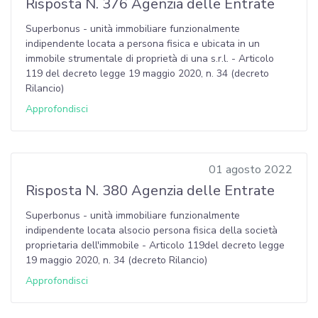
Risposta N. 376 Agenzia delle Entrate
Superbonus - unità immobiliare funzionalmente
indipendente locata a persona fisica e ubicata in un
immobile strumentale di proprietà di una s.r.l. - Articolo
119 del decreto legge 19 maggio 2020, n. 34 (decreto
Rilancio)
Approfondisci
01 agosto 2022
Risposta N. 380 Agenzia delle Entrate
Superbonus - unità immobiliare funzionalmente
indipendente locata alsocio persona fisica della società
proprietaria dell'immobile - Articolo 119del decreto legge
19 maggio 2020, n. 34 (decreto Rilancio)
Approfondisci