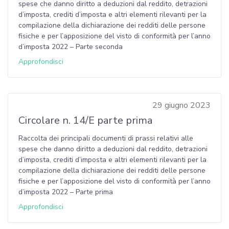
spese che danno diritto a deduzioni dal reddito, detrazioni
d’imposta, crediti d’imposta e altri elementi rilevanti per la
compilazione della dichiarazione dei redditi delle persone
fisiche e per l’apposizione del visto di conformità per l’anno
d’imposta 2022 – Parte seconda
Approfondisci
29 giugno 2023
Circolare n. 14/E parte prima
Raccolta dei principali documenti di prassi relativi alle
spese che danno diritto a deduzioni dal reddito, detrazioni
d’imposta, crediti d’imposta e altri elementi rilevanti per la
compilazione della dichiarazione dei redditi delle persone
fisiche e per l’apposizione del visto di conformità per l’anno
d’imposta 2022 – Parte prima
Approfondisci